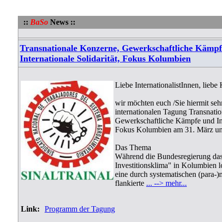
::
BaSo
News ::
Transnationale Konzerne, Gewerkschaftliche Kämp
Internationale Solidarität, Fokus Kolumbien
Liebe InternationalistInnen, liebe
wir möchten euch /Sie hiermit sehr
internationalen Tagung Transnati
Gewerkschaftliche Kämpfe und Inte
Fokus Kolumbien am 31. März und
Das Thema
Während die Bundesregierung das
Investitionsklima" in Kolumbien lo
eine durch systematischen (para-)m
flankierte
... --> mehr...
Link:
Programm der Tagung