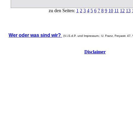
zu den Seiten:
1
2
3
4
5
6
7
8
9
10
11
12
13
Wer oder was sind wir?
(V.i.S.d.P. und Impressum.: U. Franz, Freyastr. 47,
Disclaimer