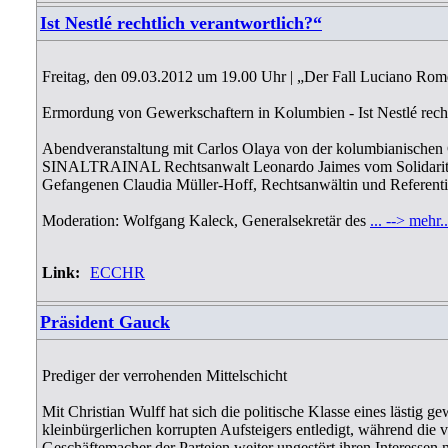
Ist Nestlé rechtlich verantwortlich?“
Freitag, den 09.03.2012 um 19.00 Uhr | „Der Fall Luciano Rom
Ermordung von Gewerkschaftern in Kolumbien - Ist Nestlé recht
Abendveranstaltung mit Carlos Olaya von der kolumbianischen
SINALTRAINAL Rechtsanwalt Leonardo Jaimes vom Solidarität
Gefangenen Claudia Müller-Hoff, Rechtsanwältin und Refere
Moderation: Wolfgang Kaleck, Generalsekretär des
... --> mehr..
Link:
ECCHR
Präsident Gauck
Prediger der verrohenden Mittelschicht
Mit Christian Wulff hat sich die politische Klasse eines lästig g
kleinbürgerlichen korrupten Aufsteigers entledigt, während die v
Geschäftemacher der Parteien weiter ungestört ihren Interessen