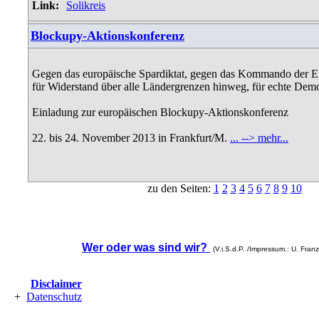
Link:
Solikreis
Blockupy-Aktionskonferenz
Gegen das europäische Spardiktat, gegen das Kommando der E
für Widerstand über alle Ländergrenzen hinweg, für echte Demo
Einladung zur europäischen Blockupy-Aktionskonferenz
22. bis 24. November 2013 in Frankfurt/M.
... --> mehr...
zu den Seiten:
1
2
3
4
5
6
7
8
9
10
Wer oder was sind wir?
(V.i.S.d.P. /Impressum.: U. Fran
Disclaimer
+
Datenschutz