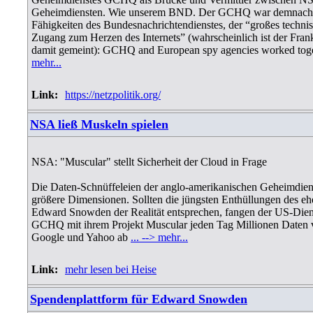
Geheimdiensten. Wie unserem BND. Der GCHQ war demnach ne
Fähigkeiten des Bundesnachrichtendienstes, der “großes techni
Zugang zum Herzen des Internets” (wahrscheinlich ist der Fra
damit gemeint): GCHQ and European spy agencies worked toge
mehr...
Link:
https://netzpolitik.org/
NSA ließ Muskeln spielen
NSA: "Muscular" stellt Sicherheit der Cloud in Frage
Die Daten-Schnüffeleien der anglo-amerikanischen Geheimdiens
größere Dimensionen. Sollten die jüngsten Enthüllungen des e
Edward Snowden der Realität entsprechen, fangen der US-Diens
GCHQ mit ihrem Projekt Muscular jeden Tag Millionen Daten v
Google und Yahoo ab
... --> mehr...
Link:
mehr lesen bei Heise
Spendenplattform für Edward Snowden