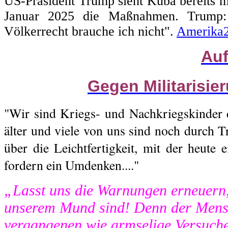
US-Präsident Trump sieht Kuba bereits m
Januar 2025 die Maßnahmen. Trump: 
Völkerrecht brauche ich nicht".
Amerika
Auf
Gegen Militarisie
"Wir sind Kriegs- und Nachkriegskinder 
älter und viele von uns sind noch durch T
über die Leichtfertigkeit, mit der heute 
fordern ein Umdenken...."
„Lasst uns die Warnungen erneuern,
unserem Mund sind! Denn der Mensc
vergangenen wie armselige Versuch