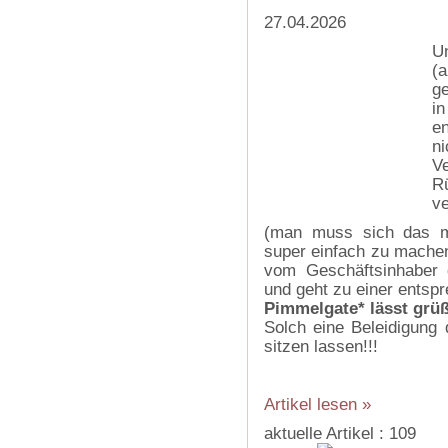
27.04.2026
U
(
ge
i
e
ni
V
R
v
(man muss sich das mal
super einfach zu machen
vom Geschäftsinhaber g
und geht zu einer entsp
Pimmelgate* lässt grü
Solch eine Beleidigung 
sitzen lassen!!!
Artikel lesen »
aktuelle Artikel : 109