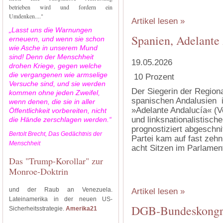
‍
betrieben wird und fordern ein
Umdenken...."
Artikel lesen »
„Lasst uns die Warnungen
Spanien, Adelante 
erneuern, und wenn sie schon
wie Asche in unserem Mund
sind! Denn der Menschheit
19.05.2026
drohen Kriege, gegen welche
die vergangenen wie armselige
10 Prozent
Versuche sind, und sie werden
Der Siegerin der Regio
kommen ohne jeden Zweifel,
spanischen Andalusien is
wenn denen, die sie in aller
»Adelante Andalucía« (V
Öffentlichkeit vorbereiten, nicht
und linksnationalistisch
die Hände zerschlagen werden.“
prognostiziert abgeschn
Bertolt Brecht, Das Gedächtnis der
Partei kam auf fast zehn 
Menschheit
acht Sitzen im Parlament
Das "Trump-Korollar" zur
Monroe-Doktrin
‍
und der Raub an Venezuela.
Artikel lesen »
Lateinamerika in der neuen US-
DGB-Bundeskongre
Sicherheitsstrategie.
Amerika21