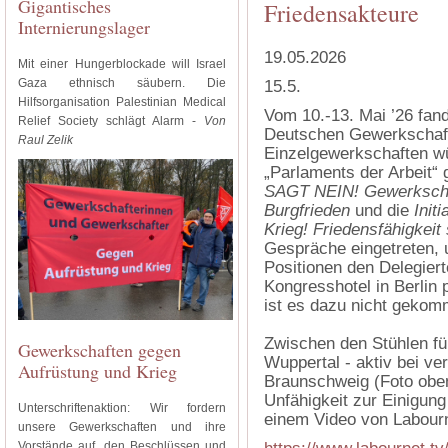
Gigantisches
Friedensakteure
Internierungslager
19.05.2026
Mit einer Hungerblockade will Israel
Gaza ethnisch säubern. Die
15.5.
Hilfsorganisation Palestinian Medical
Vom 10.-13. Mai ’26 fan
Relief Society schlägt Alarm -
Von
Deutschen Gewerkschaft
Raul Zelik
Einzelgewerkschaften wü
„Parlaments der Arbeit“
SAGT NEIN! Gewerkschaf
Burgfrieden
und die
Init
Krieg! Friedensfähigkeit 
Gespräche eingetreten, 
Positionen den Delegiert
Kongresshotel in Berlin
ist es dazu nicht geko
Zwischen den Stühlen fü
Gewerkschaften gegen
Wuppertal - aktiv bei ve
Aufrüstung und Krieg
Braunschweig (Foto oben
Unfähigkeit zur Einigung
Unterschriftenaktion: Wir fordern
einem Video von Labourne
unsere Gewerkschaften und ihre
Vorstände auf, den Beschlüssen und