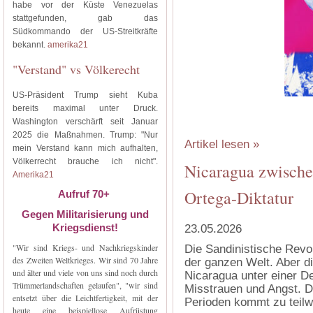
habe vor der Küste Venezuelas
stattgefunden, gab das
Südkommando der US-Streitkräfte
bekannt.
amerika21
"Verstand" vs Völkerecht
US-Präsident Trump sieht Kuba
bereits maximal unter Druck.
Washington verschärft seit Januar
2025 die Maßnahmen. Trump: "Nur
Artikel lesen »
mein Verstand kann mich aufhalten,
Völkerrecht brauche ich nicht".
Nicaragua zwische
Amerika21
Ortega-Diktatur
Aufruf 70+
Gegen Militarisierung und
Kriegsdienst!
23.05.2026
"Wir sind Kriegs- und Nachkriegskinder
‍Die Sandinistische Revol
des Zweiten Weltkrieges. Wir sind 70 Jahre
der ganzen Welt. Aber di
und älter und viele von uns sind noch durch
Nicaragua unter einer D
Trümmerlandschaften gelaufen", "wir sind
Misstrauen und Angst. D
entsetzt über die Leichtfertigkeit, mit der
Perioden kommt zu teilw
heute eine beispiellose Aufrüstung