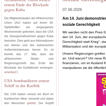
erneut Ende der Blockade
gegen Kuba
07.06.2026
Am 14. Juni demonstrier
Die Mitgliedsstaaten der Afrikanischen
Union (AU) haben auf ihrem 39.
soziale Gerechtigkeit
Gipfeltreffen am vergangenen
Wochenende gefordert, dass die USA
Wir werden nicht den Preis fü
die Zwangsmaßnahmen gegen Kuba
den 14. Juni, der europäisch
beenden. Dies geht aus Informationen
Gerechtigkeit statt Krieg“, st
von telesur und des kubanischen
Militarisation und der europ
Außenministeriums hervor. Es ist
Unsere Regierungen greifen 
bereits das 17. Mal, dass die
an. Und warum? Um neue Ra
afrikanischen Staats- und
finanzieren, um im Ausland K
Regierungschefs das Ende der
Blockade der Karibikinsel verlangen.
manipulieren sie die öffentl
amerika21
USA bombardieren erneut
Schiff in der Karibik
Die USA haben erneut ein Boot im
Karibischen Meer versenkt und dabei
drei Menschen
getötet
. Der Angriff