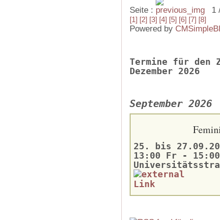
Seite :
1 
[1]
[2]
[3]
[4]
[5]
[6]
[7]
[8]
Powered by
CMSimpleB
Termine für den 
Dezember 2026
September 2026
Femini
25. bis 27.09.20
13:00 Fr - 15:00
Universitätsstra