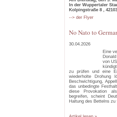
In der Wuppertaler Sta
Kolpingstraße 8 , 4210
--> der Flyer
No Nato to Germa
30.04.2026
Eine ve
Donald
von US
kündigt
zu prüfen und eine En
wiederholte Drohung l
Beschwichtigung, Appel
das unbedingte Festhal
diese Provokation al
begreifen, scheint Deut
Haltung des Bettelns zu 
Artikel lesen »