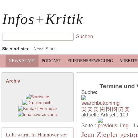
Infos+Kritik
Sie sind hier:
News Start
NEWS START
PODCAST
FRIEDENSBEWEGUNG
ARBEIT
Archiv
Termine und 
Suche:
[1]
[2]
[3]
[4]
[5]
[6]
[7]
[8]
aktuelle Artikel : 109
Seite :
1 
Jean Ziegler gesto
Lula warnt in Hannover vor