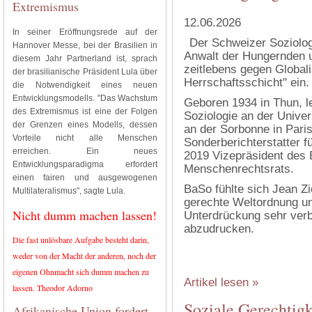
Extremismus
12.06.2026
In seiner Eröffnungsrede auf der
Der Schweizer Soziologe
Hannover Messe, bei der Brasilien in
Anwalt der Hungernden u
diesem Jahr Partnerland ist, sprach
zeitlebens gegen Globali
der brasilianische Präsident Lula über
Herrschaftsschicht" ein.
die Notwendigkeit eines neuen
Entwicklungsmodells. "Das Wachstum
Ge­boren 1934 in Thun, l
des Extremismus ist eine der Folgen
Soziologie an der Univer
der Grenzen eines Modells, dessen
an der Sorbonne in Pari
Vorteile nicht alle Menschen
Sonderberichterstatter 
erreichen. Ein neues
2019 Vizepräsident des
Entwicklungsparadigma erfordert
Menschenrechtsrats.
einen fairen und ausgewogenen
BaSo fühlte sich Jean Zie
Multilateralismus", sagte Lula.
gerechte Weltordnung u
Nicht dumm machen lassen!
Unterdrückung sehr verb
abzudrucken.
Die fast unlösbare Aufgabe besteht darin,
weder von der Macht der anderen, noch der
eigenen Ohnmacht sich dumm machen zu
Artikel lesen »
lassen. Theodor Adorno
Soziale Gerechtigke
Afrikanische Union fordert