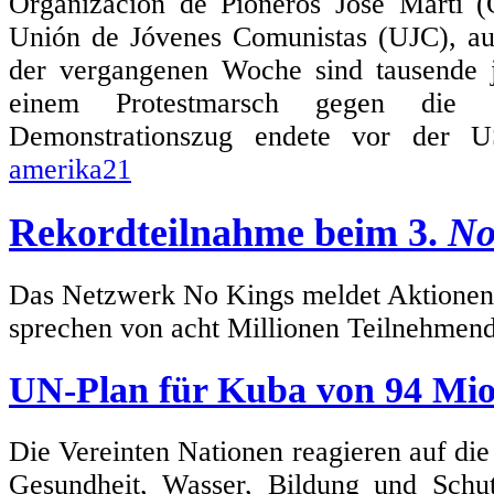
Organización de Pioneros José Martí 
Unión de Jóvenes Comunistas (UJC), au
der vergangenen Woche sind tausende
einem Protestmarsch gegen die 
Demonstrationszug endete vor der US
amerika21
Rekordteilnahme beim 3.
No
Das Netzwerk No Kings meldet Aktionen i
sprechen von acht Millionen Teilnehmen
UN-Plan für Kuba von 94 Mio
Die Vereinten Nationen reagieren auf die
Gesundheit, Wasser, Bildung und Sch