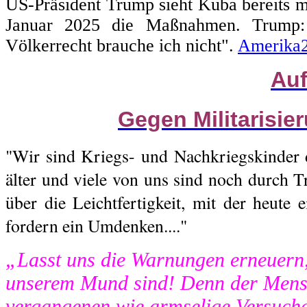
US-Präsident Trump sieht Kuba bereits m
Januar 2025 die Maßnahmen. Trump: 
Völkerrecht brauche ich nicht".
Amerika
Auf
Gegen Militarisie
"Wir sind Kriegs- und Nachkriegskinder 
älter und viele von uns sind noch durch T
über die Leichtfertigkeit, mit der heute 
fordern ein Umdenken...."
„Lasst uns die Warnungen erneuern,
unserem Mund sind! Denn der Mensc
vergangenen wie armselige Versuch