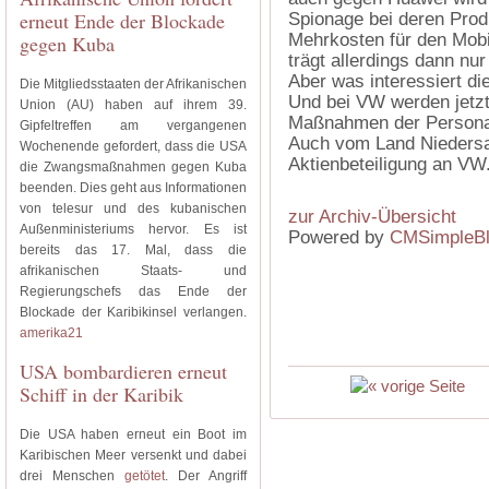
erneut Ende der Blockade
Spionage bei deren Prod
Mehrkosten für den Mobi
gegen Kuba
trägt allerdings dann nu
Aber was interessiert d
Die Mitgliedsstaaten der Afrikanischen
Und bei VW werden jetzt
Union (AU) haben auf ihrem 39.
Maßnahmen der Persona
Gipfeltreffen am vergangenen
Auch vom Land Niedersa
Wochenende gefordert, dass die USA
Aktienbeteiligung an VW
die Zwangsmaßnahmen gegen Kuba
beenden. Dies geht aus Informationen
von telesur und des kubanischen
zur Archiv-Übersicht
Außenministeriums hervor. Es ist
Powered by
CMSimpleB
bereits das 17. Mal, dass die
afrikanischen Staats- und
Regierungschefs das Ende der
Blockade der Karibikinsel verlangen.
amerika21
USA bombardieren erneut
Schiff in der Karibik
Die USA haben erneut ein Boot im
Karibischen Meer versenkt und dabei
drei Menschen
getötet
. Der Angriff