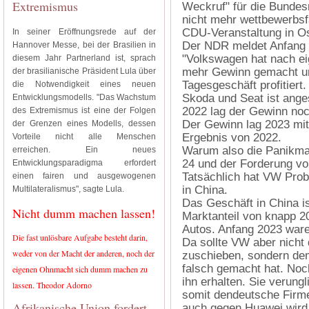
Extremismus
Weckruf" für die Bundes
nicht mehr wettbewerbsfä
CDU-Veranstaltung in O
In seiner Eröffnungsrede auf der
Der NDR meldet Anfang 
Hannover Messe, bei der Brasilien in
"Volkswagen hat nach ei
diesem Jahr Partnerland ist, sprach
mehr Gewinn gemacht u
der brasilianische Präsident Lula über
Tagesgeschäft profitier
die Notwendigkeit eines neuen
Skoda und Seat ist ange
Entwicklungsmodells. "Das Wachstum
2022 lag der Gewinn noch
des Extremismus ist eine der Folgen
Der Gewinn lag 2023 mit
der Grenzen eines Modells, dessen
Ergebnis von 2022.
Vorteile nicht alle Menschen
Warum also die Panikma
erreichen. Ein neues
24 und der Forderung v
Entwicklungsparadigma erfordert
Tatsächlich hat VW Pro
einen fairen und ausgewogenen
in China.
Multilateralismus", sagte Lula.
Das Geschäft in China is
Nicht dumm machen lassen!
Marktanteil von knapp 2
Autos. Anfang 2023 ware
Die fast unlösbare Aufgabe besteht darin,
Da sollte VW aber nicht
weder von der Macht der anderen, noch der
zuschieben, sondern de
falsch gemacht hat. Noc
eigenen Ohnmacht sich dumm machen zu
ihn erhalten. Sie verung
lassen. Theodor Adorno
somit dendeutsche Firme
Afrikanische Union fordert
auch gegen Huawei wird