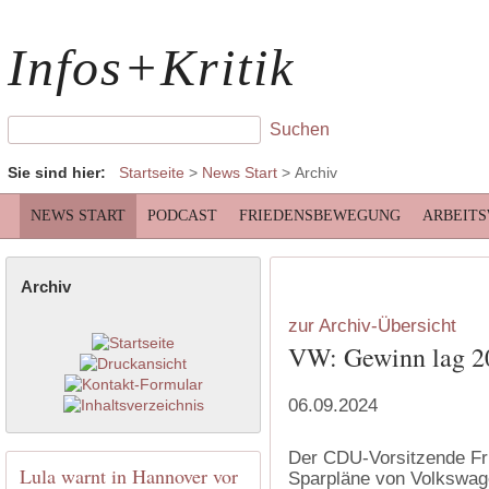
Infos+Kritik
Sie sind hier:
Startseite
>
News Start
>
Archiv
NEWS START
PODCAST
FRIEDENSBEWEGUNG
ARBEIT
Archiv
zur Archiv-Übersicht
VW: Gewinn lag 20
06.09.2024
Der CDU-Vorsitzende Fri
Lula warnt in Hannover vor
Sparpläne von Volkswage