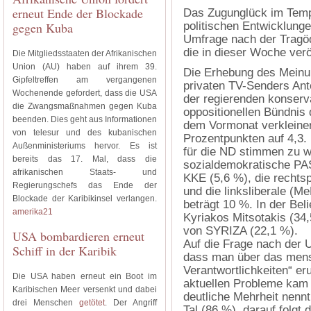
erneut Ende der Blockade
Das Zugunglück im Tempe
gegen Kuba
politischen Entwicklunge
Umfrage nach der Tragöd
die in dieser Woche verö
Die Mitgliedsstaaten der Afrikanischen
Union (AU) haben auf ihrem 39.
Die Erhebung des Meinun
Gipfeltreffen am vergangenen
privaten TV-Senders Ant
Wochenende gefordert, dass die USA
der regierenden konser
die Zwangsmaßnahmen gegen Kuba
oppositionellen Bündnis
beenden. Dies geht aus Informationen
dem Vormonat verkleinert
von telesur und des kubanischen
Prozentpunkten auf 4,3.
Außenministeriums hervor. Es ist
für die ND stimmen zu w
bereits das 17. Mal, dass die
sozialdemokratische PA
afrikanischen Staats- und
KKE (5,6 %), die rechts
Regierungschefs das Ende der
und die linksliberale (
Blockade der Karibikinsel verlangen.
beträgt 10 %. In der Bel
amerika21
Kyriakos Mitsotakis (34,
von SYRIZA (22,1 %).
USA bombardieren erneut
Auf die Frage nach der 
Schiff in der Karibik
dass man über das mens
Verantwortlichkeiten“ er
Die USA haben erneut ein Boot im
aktuellen Probleme kam 
Karibischen Meer versenkt und dabei
deutliche Mehrheit nenn
drei Menschen
getötet
. Der Angriff
Tal (86 %), darauf folgt