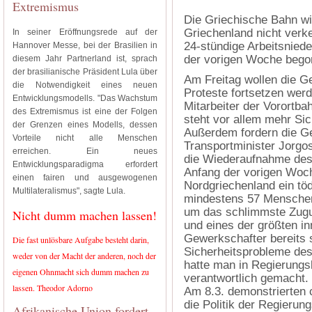
Extremismus
Die Griechische Bahn wird
Griechenland nicht verk
In seiner Eröffnungsrede auf der
24-stündige Arbeitsniede
Hannover Messe, bei der Brasilien in
der vorigen Woche bego
diesem Jahr Partnerland ist, sprach
der brasilianische Präsident Lula über
Am Freitag wollen die G
die Notwendigkeit eines neuen
Proteste fortsetzen werd
Entwicklungsmodells. "Das Wachstum
Mitarbeiter der Vorortb
des Extremismus ist eine der Folgen
steht vor allem mehr Si
der Grenzen eines Modells, dessen
Außerdem fordern die Ge
Vorteile nicht alle Menschen
Transportminister Jorgos
erreichen. Ein neues
die Wiederaufnahme des
Entwicklungsparadigma erfordert
Anfang der vorigen Woch
einen fairen und ausgewogenen
Nordgriechenland ein tö
Multilateralismus", sagte Lula.
mindestens 57 Menschen 
um das schlimmste Zugu
Nicht dumm machen lassen!
und eines der größten i
Gewerkschafter bereits 
Die fast unlösbare Aufgabe besteht darin,
Sicherheitsprobleme de
weder von der Macht der anderen, noch der
hatte man in Regierungs
eigenen Ohnmacht sich dumm machen zu
verantwortlich gemacht. 
lassen. Theodor Adorno
Am 8.3. demonstrierten 
die Politik der Regierung
Afrikanische Union fordert