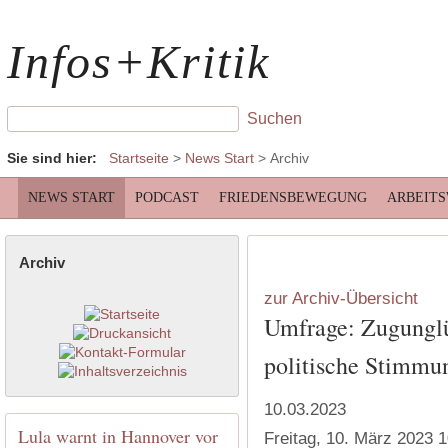
Infos+Kritik
Sie sind hier:
Startseite
>
News Start
>
Archiv
NEWS START
PODCAST
FRIEDENSBEWEGUNG
ARBEIT
Archiv
zur Archiv-Übersicht
Umfrage: Zugunglü
politische Stimmu
10.03.2023
Lula warnt in Hannover vor
Freitag, 10. März 2023 