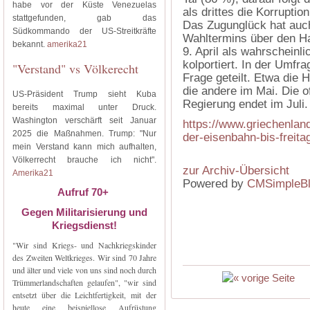
habe vor der Küste Venezuelas
als drittes die Korruption
stattgefunden, gab das
Das Zugunglück hat auch
Südkommando der US-Streitkräfte
Wahltermins über den H
bekannt.
amerika21
9. April als wahrscheinl
kolportiert. In der Umfr
"Verstand" vs Völkerecht
Frage geteilt. Etwa die 
die andere im Mai. Die of
US-Präsident Trump sieht Kuba
Regierung endet im Juli.
bereits maximal unter Druck.
Washington verschärft seit Januar
https://www.griechenland
2025 die Maßnahmen. Trump: "Nur
der-eisenbahn-bis-freita
mein Verstand kann mich aufhalten,
Völkerrecht brauche ich nicht".
zur Archiv-Übersicht
Amerika21
Powered by
CMSimpleB
Aufruf 70+
Gegen Militarisierung und
Kriegsdienst!
"Wir sind Kriegs- und Nachkriegskinder
des Zweiten Weltkrieges. Wir sind 70 Jahre
und älter und viele von uns sind noch durch
Trümmerlandschaften gelaufen", "wir sind
entsetzt über die Leichtfertigkeit, mit der
heute eine beispiellose Aufrüstung