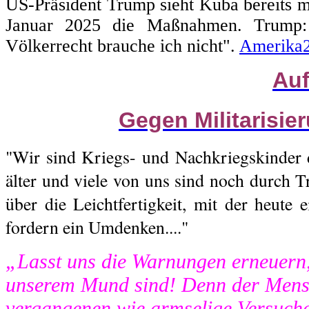
US-Präsident Trump sieht Kuba bereits m
Januar 2025 die Maßnahmen. Trump: 
Völkerrecht brauche ich nicht".
Amerika
Auf
Gegen Militarisie
"Wir sind Kriegs- und Nachkriegskinder 
älter und viele von uns sind noch durch T
über die Leichtfertigkeit, mit der heute 
fordern ein Umdenken...."
„Lasst uns die Warnungen erneuern,
unserem Mund sind! Denn der Mensc
vergangenen wie armselige Versuch