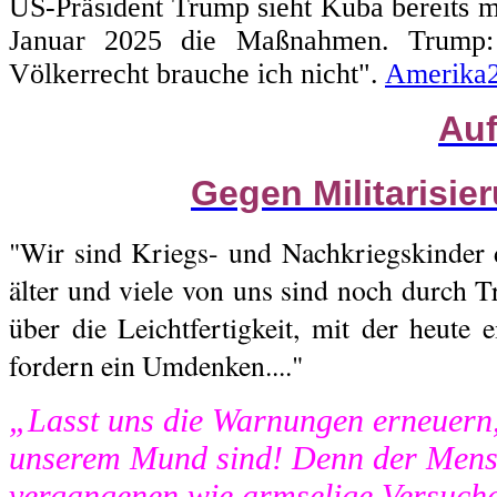
US-Präsident Trump sieht Kuba bereits m
Januar 2025 die Maßnahmen. Trump: 
Völkerrecht brauche ich nicht".
Amerika
Auf
Gegen Militarisie
"Wir sind Kriegs- und Nachkriegskinder 
älter und viele von uns sind noch durch T
über die Leichtfertigkeit, mit der heute 
fordern ein Umdenken...."
„Lasst uns die Warnungen erneuern,
unserem Mund sind! Denn der Mensc
vergangenen wie armselige Versuch