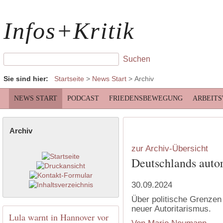
Infos+Kritik
Sie sind hier:
Startseite
>
News Start
>
Archiv
NEWS START
PODCAST
FRIEDENSBEWEGUNG
ARBEIT
Archiv
zur Archiv-Übersicht
Deutschlands auto
30.09.2024
Über politische Grenzen 
neuer Autoritarismus.
Lula warnt in Hannover vor