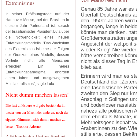
Von Mario Neumann
Extremismus
Genau 85 Jahre war es 
In seiner Eröffnungsrede auf der
Überfall Deutschlands au
Hannover Messe, bei der Brasilien in
den 1950er-Jahren wird d
diesem Jahr Partnerland ist, sprach
begangen, lange in beide
der brasilianische Präsident Lula über
könnte man denken, hätt
die Notwendigkeit eines neuen
Großdemonstration ungek
Entwicklungsmodells. "Das Wachstum
Angesicht der weltpoliti
des Extremismus ist eine der Folgen
wieder Krieg! Nie wiede
der Grenzen eines Modells, dessen
hätte verschreiben könn
Vorteile nicht alle Menschen
nicht als dieser Tag in 
erreichen. Ein neues
blieb aus.
Entwicklungsparadigma erfordert
Erinnern wird man es st
einen fairen und ausgewogenen
Deutschland der „Zeiten
Multilateralismus", sagte Lula.
eine faschistische Part
zweiten den Sieg nur kn
Nicht dumm machen lassen!
Anschlag in Solingen und
und bodenloser rassisti
Die fast unlösbare Aufgabe besteht darin,
nahezu alle politischen 
weder von der Macht der anderen, noch der
dem ebenfalls Monate, in
eigenen Ohnmacht sich dumm machen zu
Mehrheitsgesellschaft w
lassen. Theodor Adorno
Araber:innen zu den Wi
stilisierte, dessen Bek
Afrikanische Union fordert