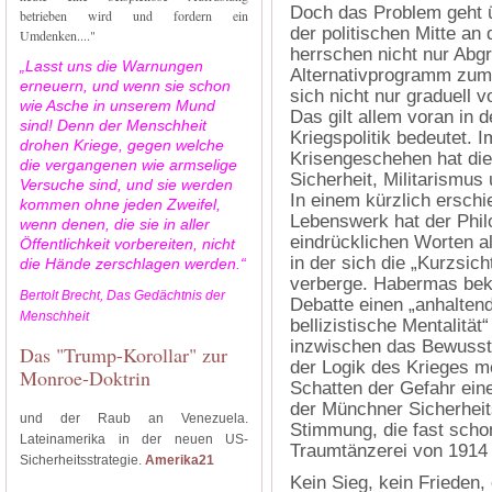
Doch das Problem geht ü
betrieben wird und fordern ein
der politischen Mitte an
Umdenken...."
herrschen nicht nur Abg
„Lasst uns die Warnungen
Alternativprogramm zum 
erneuern, und wenn sie schon
sich nicht nur graduell v
wie Asche in unserem Mund
Das gilt allem voran in d
sind! Denn der Menschheit
Kriegspolitik bedeutet. 
drohen Kriege, gegen welche
Krisengeschehen hat die 
die vergangenen wie armselige
Sicherheit, Militarismus
Versuche sind, und sie werden
In einem kürzlich ersch
kommen ohne jeden Zweifel,
Lebenswerk hat der Phi
wenn denen, die sie in aller
eindrücklichen Worten als
Öffentlichkeit vorbereiten, nicht
in der sich die „Kurzsic
die Hände zerschlagen werden.“
verberge. Habermas bekla
Bertolt Brecht, Das Gedächtnis der
Debatte einen „anhaltend
Menschheit
bellizistische Mentalität
inzwischen das Bewussts
Das "Trump-Korollar" zur
der Logik des Krieges m
Monroe-Doktrin
Schatten der Gefahr ein
der Münchner Sicherheit
und der Raub an Venezuela.
Stimmung, die fast scho
Lateinamerika in der neuen US-
Traumtänzerei von 1914
Sicherheitsstrategie.
Amerika21
Kein Sieg, kein Frieden,