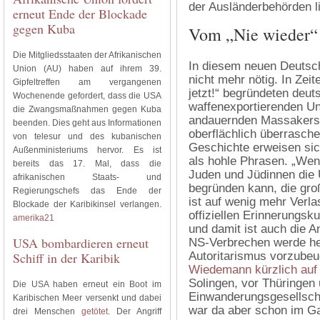
der Ausländerbehörden li
erneut Ende der Blockade
gegen Kuba
Vom „Nie wieder“
Die Mitgliedsstaaten der Afrikanischen
In diesem neuen Deutsch
Union (AU) haben auf ihrem 39.
nicht mehr nötig. In Zei
Gipfeltreffen am vergangenen
jetzt!“ begründeten deut
Wochenende gefordert, dass die USA
waffenexportierenden Unt
die Zwangsmaßnahmen gegen Kuba
andauernden Massakers 
beenden. Dies geht aus Informationen
oberflächlich überrasch
von telesur und des kubanischen
Geschichte erweisen si
Außenministeriums hervor. Es ist
als hohle Phrasen. „We
bereits das 17. Mal, dass die
Juden und Jüdinnen die 
afrikanischen Staats- und
begründen kann, die groß
Regierungschefs das Ende der
ist auf wenig mehr Verl
Blockade der Karibikinsel verlangen.
offiziellen Erinnerungsk
amerika21
und damit ist auch die 
USA bombardieren erneut
NS-Verbrechen werde he
Schiff in der Karibik
Autoritarismus vorzubeu
Wiedemann kürzlich auf
Solingen, vor Thüringen 
Die USA haben erneut ein Boot im
Einwanderungsgesellscha
Karibischen Meer versenkt und dabei
war da aber schon im G
drei Menschen
getötet
. Der Angriff