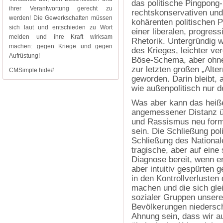
das politische Pingpong-
ihrer Verantwortung gerecht zu
rechtskonservativen und
werden! Die Gewerkschaften müssen
kohärenten politischen 
sich laut und entschieden zu Wort
einer liberalen, progres
melden und ihre Kraft wirksam
Rhetorik. Untergründig w
machen: gegen Kriege und gegen
des Krieges, leichter ve
Aufrüstung!
Böse-Schema, aber ohne 
zur letzten großen „Alter
CMSimple hide#
geworden. Darin bleibt, 
wie außenpolitisch nur d
Was aber kann das heiße
angemessener Distanz üb
und Rassismus neu formi
sein. Die Schließung pol
Schließung des National
tragische, aber auf eine
Diagnose bereit, wenn er
aber intuitiv gespürten 
in den Kontrollverluste
machen und die sich glei
sozialer Gruppen unserer
Bevölkerungen niedersch
Ahnung sein, dass wir 