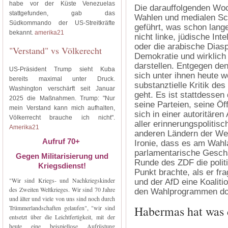
habe vor der Küste Venezuelas
Die darauffolgenden Woch
stattgefunden, gab das
Wahlen und medialen Sc
Südkommando der US-Streitkräfte
geführt, was schon lang
bekannt.
amerika21
nicht linke, jüdische Inte
oder die arabische Diaspo
"Verstand" vs Völkerecht
Demokratie und wirklich 
darstellen. Entgegen de
US-Präsident Trump sieht Kuba
sich unter ihnen heute
bereits maximal unter Druck.
substanztielle Kritik de
Washington verschärft seit Januar
geht. Es ist stattdesse
2025 die Maßnahmen. Trump: "Nur
seine Parteien, seine Öff
mein Verstand kann mich aufhalten,
sich in einer autoritären
Völkerrecht brauche ich nicht".
aller erinnerungspolitis
Amerika21
anderen Ländern der Wel
Aufruf 70+
Ironie, dass es am Wah
parlamentarische Geschäf
Gegen Militarisierung und
Runde des ZDF die politi
Kriegsdienst!
Punkt brachte, als er f
"Wir sind Kriegs- und Nachkriegskinder
und der AfD eine Koaliti
des Zweiten Weltkrieges. Wir sind 70 Jahre
den Wahlprogrammen doc
und älter und viele von uns sind noch durch
Habermas hat was
Trümmerlandschaften gelaufen", "wir sind
entsetzt über die Leichtfertigkeit, mit der
heute eine beispiellose Aufrüstung