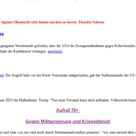
der eigenen Ohnmacht sich dumm machen zu lassen. Theodor Adorno
ba
 vergangenen Wochenende gefordert, dass die USA die Zwangsmaßnahmen gegen Kuba beenden. D
ckade der Karibikinsel verlangen.
amerika21
tet
. Der Angriff habe vor der Küste Venezuelas stattgefunden, gab das Südkommando der US-S
nuar 2025 die Maßnahmen. Trump: "Nur mein Verstand kann mich aufhalten, Völkerrecht brauc
Aufruf 70+
Gegen Militarisierung und Kriegsdienst!
 und viele von uns sind noch durch Trümmerlandschaften gelaufen", "wir sind entsetzt über die