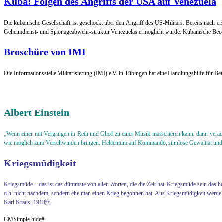
Kuba: Folgen des Angriffs der USA auf Venezuela
Die kubanische Gesellschaft ist geschockt über den Angriff des US-Militärs. Bereits nach e
Geheimdienst- und Spionageabwehr-struktur Venezuelas ermöglicht wurde. Kubanische Beob
Broschüre von IMI
Die Informationsstelle Militarisierung (IMI) e.V. in Tübingen hat eine Handlungshilfe für Bet
Albert Einstein
„Wenn einer mit Vergnügen in Reih und Glied zu einer Musik marschieren kann, dann verach
wie möglich zum Verschwinden bringen. Heldentum auf Kommando, sinnlose Gewalttat und die 
Kriegsmüdigkeit
Kriegsmüde – das ist das dümmste von allen Worten, die die Zeit hat. Kriegsmüde sein d
d.h. nicht nachdem, sondern ehe man einen Krieg begonnen hat. Aus Kriegsmüdigkeit werde 
Karl Kraus, 1918
CMSimple hide#