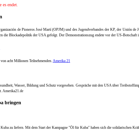
e es endet.
n
rganización de Pioneros José Martí (OPJM) und des Jugendverbandes der KP, der Unión de 
n die Blockadepolitik der USA gefolgt.
Der Demonstrationszug endete vor der US-Botschaft i
 von acht Millionen Teilnehmenden.
Amerika 21
Gesundheit, Wasser, Bildung und Schutz vorgesehen. Gespräche mit den USA über Treibstoffimp
t. Amerika21.de
Kuba zu liefern. Mit dem Start der Kampagne "Öl für Kuba" haben sich die solidarischen Kräf