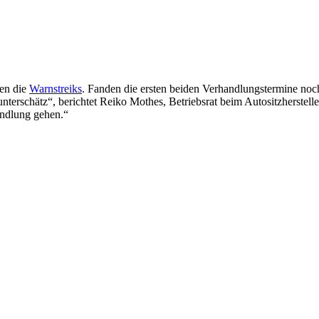
en die
Warnstreiks
. Fanden die ersten beiden Verhandlungstermine no
terschätz“, berichtet Reiko Mothes, Betriebsrat beim Autositzherstell
handlung gehen.“