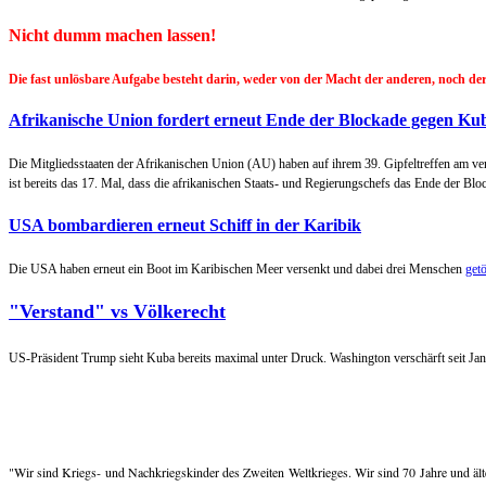
Nicht dumm machen lassen!
Die fast unlösbare Aufgabe besteht darin, weder von der Macht der anderen, noch 
Afrikanische Union fordert erneut Ende der Blockade gegen Ku
Die Mitgliedsstaaten der Afrikanischen Union (AU) haben auf ihrem 39. Gipfeltreffen am
ist bereits das 17. Mal, dass die afrikanischen Staats- und Regierungschefs das Ende der Blo
USA bombardieren erneut Schiff in der Karibik
Die USA haben erneut ein Boot im Karibischen Meer versenkt und dabei drei Menschen
getö
"Verstand" vs Völkerecht
US-Präsident Trump sieht Kuba bereits maximal unter Druck. Washington verschärft seit Ja
"Wir sind Kriegs- und Nachkriegskinder des Zweiten Weltkrieges. Wir sind 70 Jahre und älter