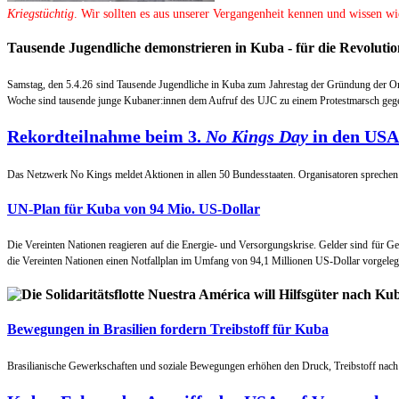
Kriegstüchtig
. Wir sollten es aus unserer Vergangenheit kennen und wissen wi
Tausende Jugendliche demonstrieren in Kuba - für die Revolutio
Samstag, den 5.4.26 sind Tausende Jugendliche in Kuba zum Jahrestag der Gründung der O
Woche sind tausende junge Kubaner:innen dem Aufruf des UJC zu einem Protestmarsch gege
Rekordteilnahme beim 3.
No Kings Day
in den USA
Das Netzwerk No Kings meldet Aktionen in allen 50 Bundesstaaten. Organisatoren sprechen
UN-Plan für Kuba von 94 Mio. US-Dollar
Die Vereinten Nationen reagieren auf die Energie- und Versorgungskrise. Gelder sind für 
die Vereinten Nationen einen Notfallplan im Umfang von 94,1 Millionen US-Dollar vorgeleg
Bewegungen in Brasilien fordern Treibstoff für Kuba
Brasilianische Gewerkschaften und soziale Bewegungen erhöhen den Druck, Treibstoff nach 