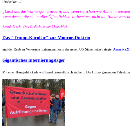
Umdenken...."
„Lasst uns die Warnungen erneuern, und wenn sie schon wie Asche in unsere
wenn denen, die sie in aller Öffentlichkeit vorbereiten, nicht die Hände zersc
Bertolt Brecht, Das Gedächtnis der Menschheit
Das "Trump-Korollar" zur Monroe-Doktrin
und der Raub an Venezuela. Lateinamerika in der neuen US-Sicherheitsstrategie.
Amerika21
Gigantisches Internierungslager
Mit einer Hungerblockade will Israel Gaza ethnisch säubern. Die Hilfsorganisation Palestini