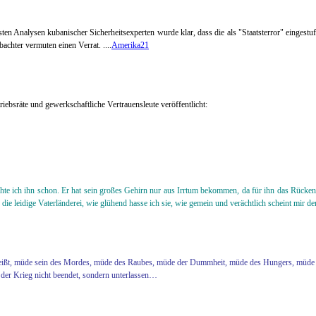
rsten Analysen kubanischer Sicherheitsexperten wurde klar, dass die als "Staatsterror" einges
achter vermuten einen Verrat.
....
Amerika21
riebsräte und gewerkschaftliche Vertrauensleute veröffentlicht:
te ich ihn schon. Er hat sein großes Gehirn nur aus Irrtum bekommen, da für ihn das Rückenm
leidige Vaterländerei, wie glühend hasse ich sie, wie gemein und verächtlich scheint mir d
as heißt, müde sein des Mordes, müde des Raubes, müde der Dummheit, müde des Hungers, mü
der Krieg nicht beendet, sondern unterlassen…