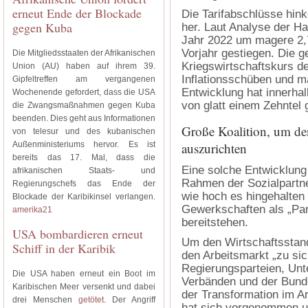
erneut Ende der Blockade
Die Tarifabschlüsse hin
gegen Kuba
her. Laut Analyse der Ha
Jahr 2022 um magere 2,7
Vorjahr gestiegen. Die g
Die Mitgliedsstaaten der Afrikanischen
Kriegswirtschaftskurs d
Union (AU) haben auf ihrem 39.
Inflationsschüben und m
Gipfeltreffen am vergangenen
Entwicklung hat innerha
Wochenende gefordert, dass die USA
von glatt einem Zehntel 
die Zwangsmaßnahmen gegen Kuba
beenden. Dies geht aus Informationen
Große Koalition, um den
von telesur und des kubanischen
Außenministeriums hervor. Es ist
auszurichten
bereits das 17. Mal, dass die
Eine solche Entwicklung
afrikanischen Staats- und
Rahmen der Sozialpartne
Regierungschefs das Ende der
wie hoch es hingehalten 
Blockade der Karibikinsel verlangen.
Gewerkschaften als „Par
amerika21
bereitstehen.
USA bombardieren erneut
Um den Wirtschaftsstand
Schiff in der Karibik
den Arbeitsmarkt „zu sic
Regierungsparteien, Unt
Die USA haben erneut ein Boot im
Verbänden und der Bundes
Karibischen Meer versenkt und dabei
der Transformation im Ar
drei Menschen
getötet
. Der Angriff
hat sich vorgenommen u.