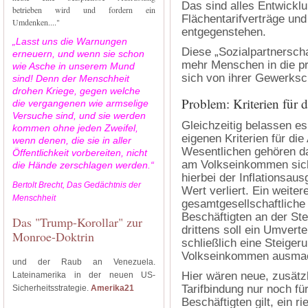
Das sind alles Entwickl
betrieben wird und fordern ein
Flächentarifverträge und
Umdenken...."
entgegenstehen.
„Lasst uns die Warnungen
Diese „Sozialpartnersch
erneuern, und wenn sie schon
mehr Menschen in die pr
wie Asche in unserem Mund
sich von ihrer Gewerksch
sind! Denn der Menschheit
drohen Kriege, gegen welche
Problem: Kriterien für 
die vergangenen wie armselige
Versuche sind, und sie werden
Gleichzeitig belassen es
kommen ohne jeden Zweifel,
eigenen Kriterien für die
wenn denen, die sie in aller
Wesentlichen gehören da
Öffentlichkeit vorbereiten, nicht
am Volkseinkommen sicher
die Hände zerschlagen werden.“
hierbei der Inflationsa
Bertolt Brecht, Das Gedächtnis der
Wert verliert. Ein weiter
Menschheit
gesamtgesellschaftliche P
Beschäftigten an der Ste
Das "Trump-Korollar" zur
drittens soll ein Umvert
Monroe-Doktrin
schließlich eine Steig
Volkseinkommen ausmac
und der Raub an Venezuela.
Hier wären neue, zusätzl
Lateinamerika in der neuen US-
Tarifbindung nur noch fü
Sicherheitsstrategie.
Amerika21
Beschäftigten gilt, ein r