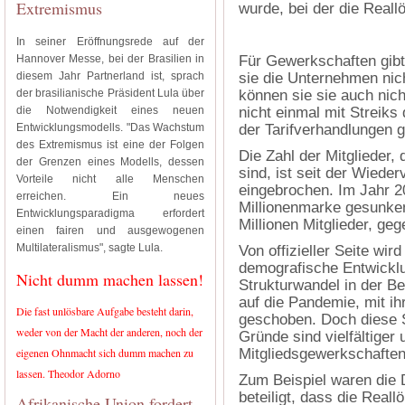
Extremismus
wurde, bei der die Real
In seiner Eröffnungsrede auf der
Hannover Messe, bei der Brasilien in
Für Gewerkschaften gibt
diesem Jahr Partnerland ist, sprach
sie die Unternehmen nic
der brasilianische Präsident Lula über
können sie sie auch nic
die Notwendigkeit eines neuen
nicht einmal mit Streiks
Entwicklungsmodells. "Das Wachstum
der Tarifverhandlungen g
des Extremismus ist eine der Folgen
Die Zahl der Mitglieder,
der Grenzen eines Modells, dessen
sind, ist seit der Wiede
Vorteile nicht alle Menschen
eingebrochen. Im Jahr 20
erreichen. Ein neues
Millionenmarke gesunke
Entwicklungsparadigma erfordert
Millionen Mitglieder, ge
einen fairen und ausgewogenen
Multilateralismus", sagte Lula.
Von offizieller Seite wir
demografische Entwicklu
Nicht dumm machen lassen!
Strukturwandel in der B
auf die Pandemie, mit i
Die fast unlösbare Aufgabe besteht darin,
geschoben. Doch diese Si
weder von der Macht der anderen, noch der
Gründe sind vielfältige
eigenen Ohnmacht sich dumm machen zu
Mitgliedsgewerkschafte
lassen. Theodor Adorno
Zum Beispiel waren die
beteiligt, dass die Real
Afrikanische Union fordert