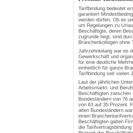
Tarifbindung bedeutet ers
garantiert Mindestbeding
werden dürfen. Ob es um
um Regelungen zu Urlau
Beschäftigte, deren Besc
zugrunde liegt, sind durc
Branchenkollegen ohne T
Jahrzehntelang war es d
Gewerkschaft und organ
für eine deutliche Mehrh
einheitlich für ganze B
Tarifbindung seit vielen 
Laut der jährlichen Unte
Arbeitsmarkt- und Berufs
Beschäftigten zwischen 
Bundesländern von 76 au
von 63 auf 35 Prozent. F
alten Bun­des­ländern wa
einen Bran­chen­ta­rif­ver
Beschäftigten galten Fir
die Tarifvertragsbindung 
Prozent der Be­schäf­tig­t