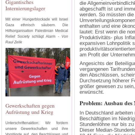
Gigantisches
die Allgemeinverbindlichk
Internierungslager
abgeschafft ist und imme
werden. So müssten die 
Mit einer Hungerblockade will Israel
Umverteilungskomponent
Gaza ethnisch säubern. Die
enthalten und eine ökon
Hilfsorganisation Palestinian Medical
lautet: Erst wenn die n
Relief Society schlägt Alarm -
Von
Produktivitäts- plus Infl
Raul Zelik
expansiven Lohnpolitik 
produktivitätsorientierte
am Profit der Unternehme
Angesichts der Beteiligu
vergangenen Tarifrunden
den Abschlüssen, scheint
Durchsetzung höherer F
größer gewesen zu sein
erwünscht.
Problem: Ausbau des Ni
Gewerkschaften gegen
Aufrüstung und Krieg
In Deutschland arbeiten 
Beschäftigten im Niedrig
Unterschriftenaktion: Wir fordern
Stundenlöhne nur bis zu
unsere Gewerkschaften und ihre
Dieser Median-Stundenl
Vorstände auf, den Beschlüssen und