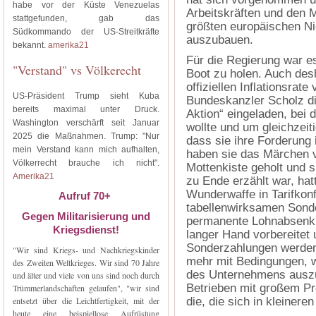
habe vor der Küste Venezuelas
Arbeitskräften und den 
stattgefunden, gab das
größten europäischen Ni
Südkommando der US-Streitkräfte
auszubauen.
bekannt.
amerika21
Für die Regierung war e
"Verstand" vs Völkerecht
Boot zu holen. Auch des
offiziellen Inflationsra
US-Präsident Trump sieht Kuba
Bundeskanzler Scholz die
bereits maximal unter Druck.
Aktion“ eingeladen, bei 
Washington verschärft seit Januar
wollte und um gleichzei
2025 die Maßnahmen. Trump: "Nur
dass sie ihre Forderung i
mein Verstand kann mich aufhalten,
haben sie das Märchen v
Völkerrecht brauche ich nicht".
Mottenkiste geholt und s
Amerika21
zu Ende erzählt war, ha
Wunderwaffe in Tarifkonf
Aufruf 70+
tabellenwirksamen Sonde
Gegen Militarisierung und
permanente Lohnabsenku
Kriegsdienst!
langer Hand vorbereitet
Sonderzahlungen werden
"Wir sind Kriegs- und Nachkriegskinder
mehr mit Bedingungen, w
des Zweiten Weltkrieges. Wir sind 70 Jahre
des Unternehmens auszur
und älter und viele von uns sind noch durch
Betrieben mit großem Pr
Trümmerlandschaften gelaufen", "wir sind
entsetzt über die Leichtfertigkeit, mit der
die, die sich in kleiner
heute eine beispiellose Aufrüstung