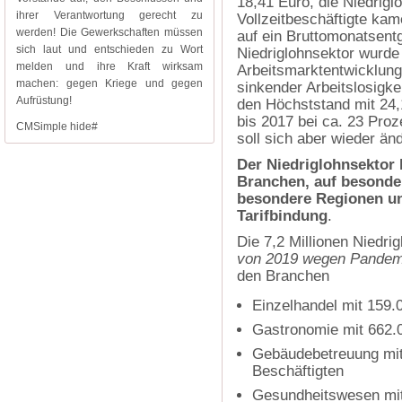
18,41 Euro, die Niedrigl
ihrer Verantwortung gerecht zu
Vollzeitbeschäftigte ka
werden! Die Gewerkschaften müssen
auf ein Bruttomonatsentg
sich laut und entschieden zu Wort
Niedriglohnsektor wurde 
melden und ihre Kraft wirksam
Arbeitsmarktentwicklun
machen: gegen Kriege und gegen
sinkender Arbeitslosigkei
Aufrüstung!
den Höchststand mit 24,1
bis 2017 bei ca. 23 Pro
CMSimple hide#
soll sich aber wieder än
Der Niedriglohnsektor 
Branchen, auf besonder
besondere Regionen un
Tarifbindung
.
Die 7,2 Millionen Niedri
von 2019 wegen Pandemi
den Branchen
Einzelhandel mit 159.
Gastronomie mit 662.0
Gebäudebetreuung mit 
Beschäftigten
Gesundheitswesen mit 