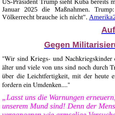
US-Präsident Trump sieht Kuba bereits m
Januar 2025 die Maßnahmen. Trump: 
Völkerrecht brauche ich nicht".
Amerika
Auf
Gegen Militarisie
"Wir sind Kriegs- und Nachkriegskinder 
älter und viele von uns sind noch durch T
über die Leichtfertigkeit, mit der heute 
fordern ein Umdenken...."
„Lasst uns die Warnungen erneuern,
unserem Mund sind! Denn der Mensc
vergangenen wie armselige Versuch