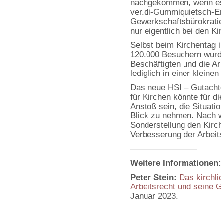
nachgekommen, wenn es 
ver.di-Gummiquietsch-En
Gewerkschaftsbürokratie
nur eigentlich bei den K
Selbst beim Kirchentag 
120.000 Besuchern wurde
Beschäftigten und die Arb
lediglich in einer kleine
Das neue HSI – Gutachten
für Kirchen könnte für d
Anstoß sein, die Situati
Blick zu nehmen. Nach wie
Sonderstellung den Kirch
Verbesserung der Arbeits
————————
Weitere Informationen:
Peter Stein:
Das kirchl
Arbeitsrecht und seine 
Januar 2023.