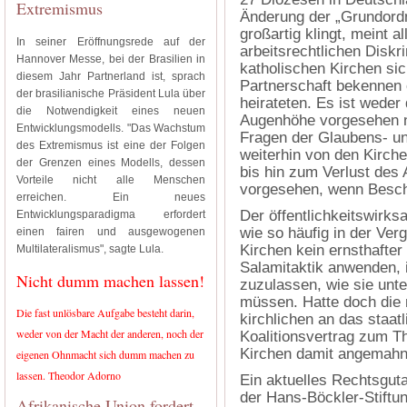
Extremismus
Änderung der „Grundordn
großartig klingt, meint a
In seiner Eröffnungsrede auf der
arbeitsrechtlichen Diskr
Hannover Messe, bei der Brasilien in
katholischen Kirchen sic
diesem Jahr Partnerland ist, sprach
Partnerschaft bekennen 
der brasilianische Präsident Lula über
heirateten. Es ist weder
die Notwendigkeit eines neuen
Augenhöhe vorgesehen no
Entwicklungsmodells. "Das Wachstum
Fragen der Glaubens- un
des Extremismus ist eine der Folgen
weiterhin von den Kirch
der Grenzen eines Modells, dessen
bis hin zum Verlust des 
Vorteile nicht alle Menschen
vorgesehen, wenn Beschä
erreichen. Ein neues
Der öffentlichkeitswirks
Entwicklungsparadigma erfordert
wie so häufig in der Ver
einen fairen und ausgewogenen
Kirchen kein ernsthafter
Multilateralismus", sagte Lula.
Salamitaktik anwenden, 
Nicht dumm machen lassen!
zuzulassen, wie sie unte
müssen. Hatte doch die
Die fast unlösbare Aufgabe besteht darin,
kirchlichen an das staat
weder von der Macht der anderen, noch der
Koalitionsvertrag zum 
Kirchen damit angemahn
eigenen Ohnmacht sich dumm machen zu
lassen. Theodor Adorno
Ein aktuelles Rechtsgut
der Hans-Böckler-Stiftu
Afrikanische Union fordert