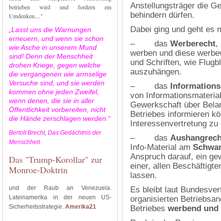
Anstellungsträger die G
betrieben wird und fordern ein
behindern dürfen.
Umdenken...."
Dabei ging und geht es 
„Lasst uns die Warnungen
erneuern, und wenn sie schon
– das
Werberecht
,
wie Asche in unserem Mund
werben und diese werbew
sind! Denn der Menschheit
und Schriften, wie Flugb
drohen Kriege, gegen welche
auszuhängen.
die vergangenen wie armselige
Versuche sind, und sie werden
– das
Informations
kommen ohne jeden Zweifel,
von Informationsmaterial
wenn denen, die sie in aller
Gewerkschaft über Belan
Öffentlichkeit vorbereiten, nicht
Betriebes informieren k
die Hände zerschlagen werden.“
Interessenvertretung zu
Bertolt Brecht, Das Gedächtnis der
– das
Aushangrech
Menschheit
Info-Material am
Schwar
Anspruch darauf, ein ge
Das "Trump-Korollar" zur
einer, allen Beschäftigte
Monroe-Doktrin
lassen.
und der Raub an Venezuela.
Es bleibt laut Bundesve
Lateinamerika in der neuen US-
organisierten Betriebsa
Sicherheitsstrategie.
Amerika21
Betriebes
werbend und 