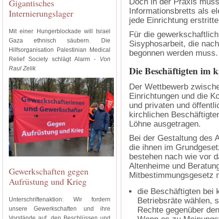
Gigantisches
Doch in der Praxis muss
Informationsbretts als e
Internierungslager
jede Einrichtung erstritt
Mit einer Hungerblockade will Israel
Für die gewerkschaftlic
Gaza ethnisch säubern. Die
Sisyphosarbeit, die nac
Hilfsorganisation Palestinian Medical
begonnen werden muss.
Relief Society schlägt Alarm -
Von
Die Beschäftigten im k
Raul Zelik
Der Wettbewerb zwische
Einrichtungen und die K
und privaten und öffentli
kirchlichen Beschäftigte
Löhne ausgetragen.
Bei der Gestaltung des A
die ihnen im Grundgeset
bestehen nach wie vor d
Altenheime und Beratung
Gewerkschaften gegen
Mitbestimmungsgesetz n
Aufrüstung und Krieg
die Beschäftigten bei 
Unterschriftenaktion: Wir fordern
Betriebsräte wählen, s
unsere Gewerkschaften und ihre
Rechte gegenüber den 
Vorstände auf, den Beschlüssen und