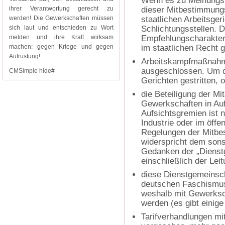
Wenn es zu Meinungsv
ihrer Verantwortung gerecht zu
dieser Mitbestimmungs
werden! Die Gewerkschaften müssen
staatlichen Arbeitsger
sich laut und entschieden zu Wort
Schlichtungsstellen. 
melden und ihre Kraft wirksam
Empfehlungscharakter,
machen: gegen Kriege und gegen
im staatlichen Recht g
Aufrüstung!
Arbeitskampfmaßnahme
ausgeschlossen. Um da
CMSimple hide#
Gerichten gestritten, 
die Beteiligung der Mi
Gewerkschaften in Au
Aufsichtsgremien ist n
Industrie oder im öffe
Regelungen der Mitbe
widerspricht dem sons
Gedanken der „Dienstg
einschließlich der Lei
diese Dienstgemeinsch
deutschen Faschismus
weshalb mit Gewerksch
werden (es gibt einig
Tarifverhandlungen mi