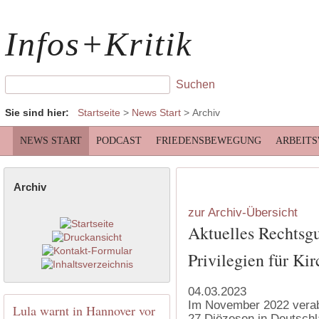
Infos+Kritik
Sie sind hier:
Startseite
>
News Start
>
Archiv
NEWS START
PODCAST
FRIEDENSBEWEGUNG
ARBEIT
Archiv
zur Archiv-Übersicht
Aktuelles Rechtsgu
Privilegien für Ki
04.03.2023
Im November 2022 verabs
Lula warnt in Hannover vor
27 Diözesen in Deutschla