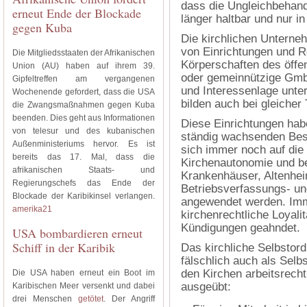
dass die Ungleichbehand
erneut Ende der Blockade
länger haltbar und nur in
gegen Kuba
Die kirchlichen Unterne
von Einrichtungen und Re
Die Mitgliedsstaaten der Afrikanischen
Körperschaften des öffen
Union (AU) haben auf ihrem 39.
oder gemeinnützige GmbH
Gipfeltreffen am vergangenen
und Interessenlage unte
Wochenende gefordert, dass die USA
bilden auch bei gleicher
die Zwangsmaßnahmen gegen Kuba
beenden. Dies geht aus Informationen
Diese Einrichtungen hab
von telesur und des kubanischen
ständig wachsenden Besc
Außenministeriums hervor. Es ist
sich immer noch auf die
bereits das 17. Mal, dass die
Kirchenautonomie und be
afrikanischen Staats- und
Krankenhäuser, Altenhei
Regierungschefs das Ende der
Betriebsverfassungs- u
Blockade der Karibikinsel verlangen.
angewendet werden. Im
amerika21
kirchenrechtliche Loyali
Kündigungen geahndet.
USA bombardieren erneut
Schiff in der Karibik
Das kirchliche Selbstor
fälschlich auch als Sel
den Kirchen arbeitsrecht
Die USA haben erneut ein Boot im
ausgeübt:
Karibischen Meer versenkt und dabei
drei Menschen
getötet
. Der Angriff