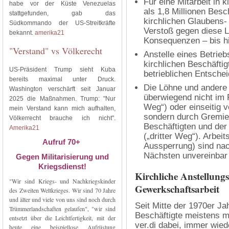
Für eine Mitarbeit in 
habe vor der Küste Venezuelas
als 1,8 Millionen Bes
stattgefunden, gab das
kirchlichen Glaubens-
Südkommando der US-Streitkräfte
Verstoß gegen diese Lo
bekannt.
amerika21
Konsequenzen – bis hi
"Verstand" vs Völkerecht
Anstelle eines Betrie
kirchlichen Beschäftig
US-Präsident Trump sieht Kuba
betrieblichen Entschei
bereits maximal unter Druck.
Die Löhne und andere
Washington verschärft seit Januar
überwiegend nicht im 
2025 die Maßnahmen. Trump: "Nur
Weg“) oder einseitig v
mein Verstand kann mich aufhalten,
sondern durch Gremien
Völkerrecht brauche ich nicht".
Beschäftigten und der
Amerika21
(„dritter Weg“). Arbe
Aufruf 70+
Aussperrung) sind nac
Nächsten unvereinbar
Gegen Militarisierung und
Kriegsdienst!
Kirchliche Anstellung
"Wir sind Kriegs- und Nachkriegskinder
Gewerkschaftsarbeit
des Zweiten Weltkrieges. Wir sind 70 Jahre
und älter und viele von uns sind noch durch
Seit Mitte der 1970er Ja
Trümmerlandschaften gelaufen", "wir sind
Beschäftigte meistens mi
entsetzt über die Leichtfertigkeit, mit der
ver.di dabei, immer wiede
heute eine beispiellose Aufrüstung