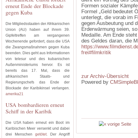
erneut Ende der Blockade
Formen sozialer Kämpfe s
gegen Kuba
Formel „Geld bedeutet Ök
unterlegt, die vorab im
gegen Ausbeutung und d
Die Mitgliedsstaaten der Afrikanischen
Erderwärmung seien, so H
Union (AU) haben auf ihrem 39.
Medaille. Am Ende steht 
Gipfeltreffen am vergangenen
des Geldes daran, die 
Wochenende gefordert, dass die USA
https://www.filmdienst.de
die Zwangsmaßnahmen gegen Kuba
frei#filmkritik
beenden. Dies geht aus Informationen
von telesur und des kubanischen
Außenministeriums hervor. Es ist
bereits das 17. Mal, dass die
zur Archiv-Übersicht
afrikanischen Staats- und
Powered by
CMSimpleB
Regierungschefs das Ende der
Blockade der Karibikinsel verlangen.
amerika21
USA bombardieren erneut
Schiff in der Karibik
Die USA haben erneut ein Boot im
Karibischen Meer versenkt und dabei
drei Menschen
getötet
. Der Angriff