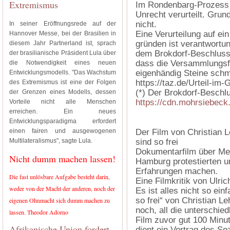
Extremismus
Im Rondenbarg-Prozess
Unrecht verurteilt. Grun
nicht.
In seiner Eröffnungsrede auf der
Eine Verurteilung auf ei
Hannover Messe, bei der Brasilien in
gründen ist verantwortun
diesem Jahr Partnerland ist, sprach
dem Brokdorf-Beschluss 
der brasilianische Präsident Lula über
dass die Versammlungsfre
die Notwendigkeit eines neuen
eigenhändig Steine sch
Entwicklungsmodells. "Das Wachstum
https://taz.de/Urteil-i
des Extremismus ist eine der Folgen
(*) Der Brokdorf-Besch
der Grenzen eines Modells, dessen
https://cdn.mohrsiebec
Vorteile nicht alle Menschen
erreichen. Ein neues
Entwicklungsparadigma erfordert
einen fairen und ausgewogenen
Der Film von Christian 
Multilateralismus", sagte Lula.
sind so frei
Dokumentarfilm über Me
Nicht dumm machen lassen!
Hamburg protestierten un
Erfahrungen machen.
Die fast unlösbare Aufgabe besteht darin,
Eine Filmkritik von Ulric
weder von der Macht der anderen, noch der
Es ist alles nicht so ei
so frei“ von Christian 
eigenen Ohnmacht sich dumm machen zu
noch, all die unterschi
lassen. Theodor Adorno
Film zuvor gut 100 Minut
Afrikanische Union fordert
dient ein Vortrag des S