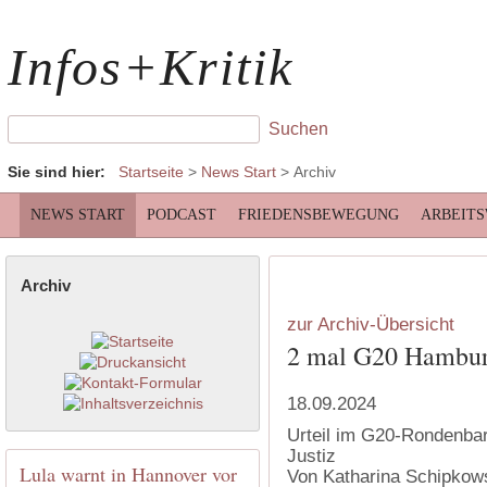
Infos+Kritik
Sie sind hier:
Startseite
>
News Start
>
Archiv
NEWS START
PODCAST
FRIEDENSBEWEGUNG
ARBEIT
Archiv
zur Archiv-Übersicht
2 mal G20 Hambu
18.09.2024
Urteil im G20-Rondenba
Justiz
Lula warnt in Hannover vor
Von Katharina Schipkow