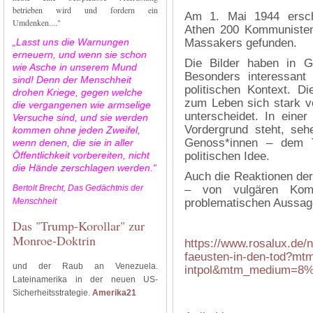
betrieben wird und fordern ein
Am 1. Mai 1944 ersch
Umdenken...."
Athen 200 Kommunisten 
„Lasst uns die Warnungen
Massakers gefunden.
erneuern, und wenn sie schon
Die Bilder haben in G
wie Asche in unserem Mund
Besonders interessant
sind! Denn der Menschheit
politischen Kontext. D
drohen Kriege, gegen welche
zum Leben sich stark v
die vergangenen wie armselige
unterscheidet. In einer
Versuche sind, und sie werden
Vordergrund steht, seh
kommen ohne jeden Zweifel,
Genoss*innen – dem T
wenn denen, die sie in aller
Öffentlichkeit vorbereiten, nicht
politischen Idee.
die Hände zerschlagen werden.“
Auch die Reaktionen de
Bertolt Brecht, Das Gedächtnis der
– von vulgären Kom
Menschheit
problematischen Aussage
Das "Trump-Korollar" zur
Monroe-Doktrin
https://www.rosalux.de/
faeusten-in-den-tod?mt
und der Raub an Venezuela.
intpol&mtm_medium=8%
Lateinamerika in der neuen US-
Sicherheitsstrategie.
Amerika21