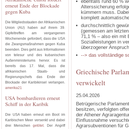
ebenfalls rund 60 % w
erneut Ende der Blockade
Alterssicherung erfol
gegen Kuba
kümmern muss. Dabei 
komplett automatische
Die Mitgliedsstaaten der Afrikanischen
durchschnittlich gewü
Union (AU) haben auf ihrem 39.
(gemessen am letzte
Gipfeltreffen am vergangenen
71,1 % – also ein mit 
Wochenende gefordert, dass die USA
Sozialleistungen in v
die Zwangsmaßnahmen gegen Kuba
überzogener Anspruc
beenden. Dies geht aus Informationen
--> das vollständige s
von telesur und des kubanischen
Außenministeriums hervor. Es ist
bereits das 17. Mal, dass die
Griechische Parlam
afrikanischen Staats- und
Regierungschefs das Ende der
verwickelt
Blockade der Karibikinsel verlangen.
amerika21
25.04.2026
USA bombardieren erneut
Schiff in der Karibik
Betrügerische Parlaments
besitzen, verfolgten off
der Athener Agraragentur
Die USA haben erneut ein Boot im
Einflussnahme versuchte
Karibischen Meer versenkt und dabei
Agrarsubventionen für G
drei Menschen
getötet
. Der Angriff