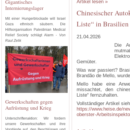
Gigantisches
Artikel lesen »
Internierungslager
Chinesischer Aut
Mit einer Hungerblockade will Israel
Liste“ in Brasilien
Gaza ethnisch säubern. Die
Hilfsorganisation Palestinian Medical
Relief Society schlägt Alarm -
Von
21.04.2026
Raul Zelik
Die A
mutmaß
Elektro
Gemüter.
Was war passiert? Brasil
Brandão de Mello, wurde
Mello habe eine Anwei
missachtet, den chine
Liste“ fernzuhalten.
Gewerkschaften gegen
Vollständiger Artikel sie
Aufrüstung und Krieg
https://www.heise.de/ne
oberster-Arbeitsinspekt
Unterschriftenaktion: Wir fordern
unsere Gewerkschaften und ihre
Vorstände auf, den Beschlüssen und