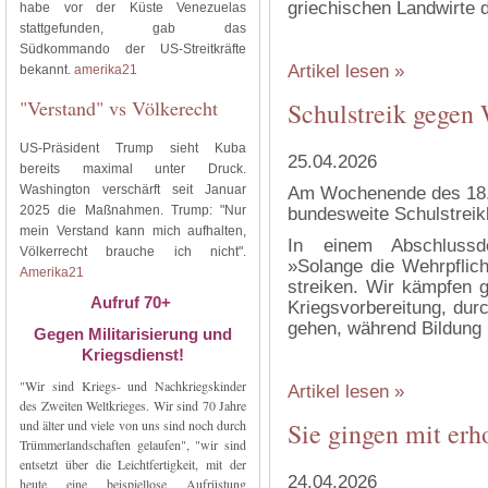
griechischen Landwirte 
habe vor der Küste Venezuelas
stattgefunden, gab das
Südkommando der US-Streitkräfte
Artikel lesen »
bekannt.
amerika21
"Verstand" vs Völkerecht
Schulstreik gegen 
US-Präsident Trump sieht Kuba
25.04.2026
bereits maximal unter Druck.
Washington verschärft seit Januar
Am Wochenende des 18. u
2025 die Maßnahmen. Trump: "Nur
bundesweite Schulstreik
mein Verstand kann mich aufhalten,
In einem Abschlussd
Völkerrecht brauche ich nicht".
»Solange die Wehrpflich
Amerika21
streiken. Wir kämpfen g
Aufruf 70+
Kriegsvorbereitung, durc
gehen, während Bildung 
Gegen Militarisierung und
Kriegsdienst!
"Wir sind Kriegs- und Nachkriegskinder
Artikel lesen »
des Zweiten Weltkrieges. Wir sind 70 Jahre
und älter und viele von uns sind noch durch
Sie gingen mit erh
Trümmerlandschaften gelaufen", "wir sind
entsetzt über die Leichtfertigkeit, mit der
24.04.2026
heute eine beispiellose Aufrüstung