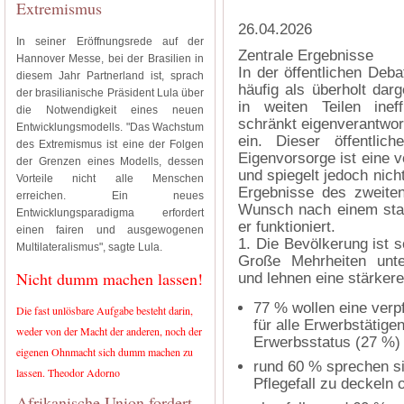
Extremismus
26.04.2026
In seiner Eröffnungsrede auf der
Zentrale Ergebnisse
Hannover Messe, bei der Brasilien in
In der öffentlichen Deba
diesem Jahr Partnerland ist, sprach
häufig als überholt darge
der brasilianische Präsident Lula über
in weiten Teilen inef
die Notwendigkeit eines neuen
schränkt eigenverantwor
Entwicklungsmodells. "Das Wachstum
ein. Dieser öffentlic
des Extremismus ist eine der Folgen
Eigenvorsorge ist eine 
der Grenzen eines Modells, dessen
und spiegelt jedoch nich
Vorteile nicht alle Menschen
Ergebnisse des zweiten
erreichen. Ein neues
Wunsch nach einem star
Entwicklungsparadigma erfordert
er funktioniert.
einen fairen und ausgewogenen
1. Die Bevölkerung ist s
Multilateralismus", sagte Lula.
Große Mehrheiten unte
Nicht dumm machen lassen!
und lehnen eine stärkere
77 % wollen eine ver
Die fast unlösbare Aufgabe besteht darin,
für alle Erwerbstätige
weder von der Macht der anderen, noch der
Erwerbsstatus (27 %)
eigenen Ohnmacht sich dumm machen zu
rund 60 % sprechen si
lassen. Theodor Adorno
Pflegefall zu deckeln
Afrikanische Union fordert