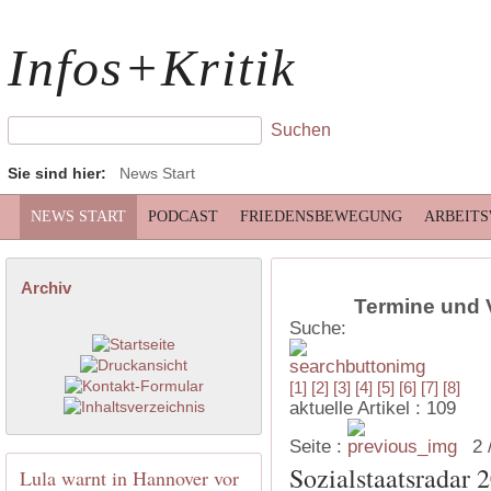
Infos+Kritik
Sie sind hier:
News Start
NEWS START
PODCAST
FRIEDENSBEWEGUNG
ARBEIT
Archiv
Termine und 
Suche:
[1]
[2]
[3]
[4]
[5]
[6]
[7]
[8]
aktuelle Artikel : 109
Seite :
2 
Sozialstaatsradar 
Lula warnt in Hannover vor