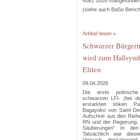
März 2026 stattgefunden
(siehe auch BaSo Berich
‍
‍
Artikel lesen »
Schwarzer Bürgerm
wird zum Haßsymbo
Eliten
09.04.2026
Die erste politis
schwarzen LFI- (bei 
erstarkten linken Pa
Bagayoko von Saint-Den
Aufschrei aus den Reihe
RN und der Regierung. 
Säuberungen“ in den 
Tatsächlich war diese
Versuch, deskalierend