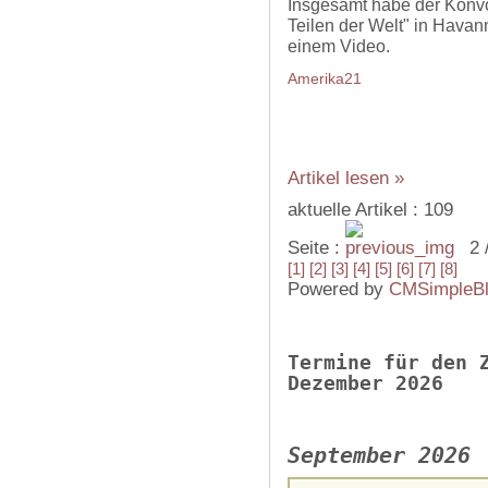
Insgesamt habe der Konvoi
Teilen der Welt" in Hava
einem Video.
Amerika21
Artikel lesen »
aktuelle Artikel : 109
Seite :
2 
[1]
[2]
[3]
[4]
[5]
[6]
[7]
[8]
Powered by
CMSimpleB
Termine für den 
Dezember 2026
September 2026