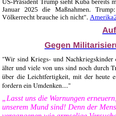
US-Präsident Trump sieht Kuba bereits m
Januar 2025 die Maßnahmen. Trump: 
Völkerrecht brauche ich nicht".
Amerika
Auf
Gegen Militarisie
"Wir sind Kriegs- und Nachkriegskinder 
älter und viele von uns sind noch durch T
über die Leichtfertigkeit, mit der heute 
fordern ein Umdenken...."
„Lasst uns die Warnungen erneuern,
unserem Mund sind! Denn der Mensc
vergangenen wie armselige Versuch