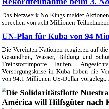
Rekordteilnahme beim 3.
No
Das Netzwerk No Kings meldet Aktionen i
sprechen von acht Millionen Teilnehmen
UN-Plan für Kuba von 94 Mio
Die Vereinten Nationen reagieren auf die
Gesundheit, Wasser, Bildung und Sch
Treibstoffimporte laufen. Angesic
Versorgungskrise in Kuba haben die Ve
von 94,1 Millionen US-Dollar vorgelegt.