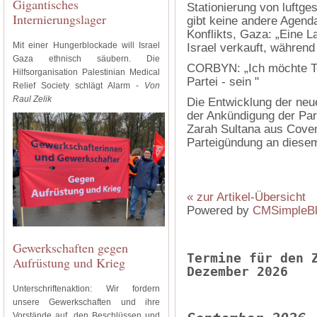
Gigantisches
Stationierung von luftg
Internierungslager
gibt keine andere Agend
Konflikts, Gaza: „Eine L
Mit einer Hungerblockade will Israel
Israel verkauft, während 
Gaza ethnisch säubern. Die
CORBYN: „Ich möchte Teil
Hilfsorganisation Palestinian Medical
Partei - sein "
Relief Society schlägt Alarm -
Von
Raul Zelik
Die Entwicklung der neue
der Ankündigung der Par
Zarah Sultana aus Coven
Parteigündung an dies
« zur Artikel-Übersicht
Powered by
CMSimpleB
Gewerkschaften gegen
Termine für den 
Aufrüstung und Krieg
Dezember 2026
Unterschriftenaktion: Wir fordern
unsere Gewerkschaften und ihre
Vorstände auf, den Beschlüssen und