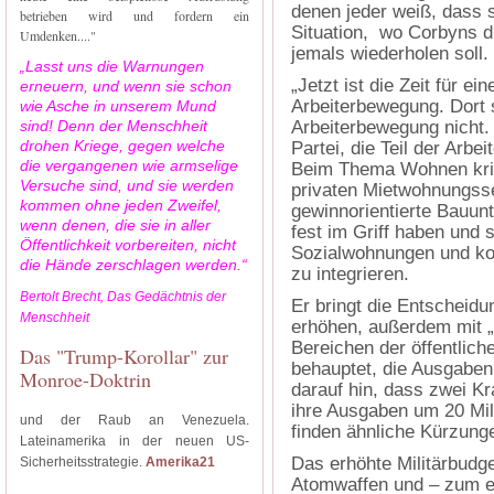
denen jeder weiß, dass s
betrieben wird und fordern ein
Situation, wo Corbyns d
Umdenken...."
jemals wiederholen soll.
„Lasst uns die Warnungen
„Jetzt ist die Zeit für ein
erneuern, und wenn sie schon
Arbeiterbewegung. Dort s
wie Asche in unserem Mund
sind! Denn der Menschheit
Arbeiterbewegung nicht. 
drohen Kriege, gegen welche
Partei, die Teil der Arbe
die vergangenen wie armselige
Beim Thema Wohnen krit
Versuche sind, und sie werden
privaten Mietwohnungss
kommen ohne jeden Zweifel,
gewinnorientierte Bauun
wenn denen, die sie in aller
fest im Griff haben und
Öffentlichkeit vorbereiten, nicht
Sozialwohnungen und k
die Hände zerschlagen werden.“
zu integrieren.
Bertolt Brecht, Das Gedächtnis der
Er bringt die Entscheidu
Menschheit
erhöhen, außerdem mit „
Bereichen der öffentlic
Das "Trump-Korollar" zur
behauptet, die Ausgaben
Monroe-Doktrin
darauf hin, dass zwei K
ihre Ausgaben um 20 Mil
und der Raub an Venezuela.
finden ähnliche Kürzung
Lateinamerika in der neuen US-
Das erhöhte Militärbudg
Sicherheitsstrategie.
Amerika21
Atomwaffen und – zum er