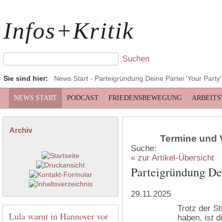
Infos+Kritik
Sie sind hier:
News Start
- Parteigründung Deine Partei ‘Your Party’
NEWS START
PODCAST
FRIEDENSBEWEGUNG
ARBEIT
Archiv
Termine und 
Suche:
« zur Artikel-Übersicht
Parteigründung Dei
29.11.2025
Trotz der St
Lula warnt in Hannover vor
haben, ist 