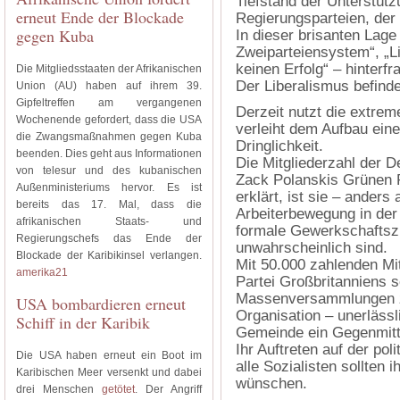
Tiefstand der Unterstützu
erneut Ende der Blockade
Regierungsparteien, der 
gegen Kuba
In dieser brisanten Lage
Zweiparteiensystem“, „L
keinen Erfolg“ – hinterfr
Die Mitgliedsstaaten der Afrikanischen
Der Liberalismus befind
Union (AU) haben auf ihrem 39.
Gipfeltreffen am vergangenen
Derzeit nutzt die extrem
Wochenende gefordert, dass die USA
verleiht dem Aufbau ein
die Zwangsmaßnahmen gegen Kuba
Dringlichkeit.
beenden. Dies geht aus Informationen
Die Mitgliederzahl der 
von telesur und des kubanischen
Zack Polanskis Grünen P
Außenministeriums hervor. Es ist
erklärt, ist sie – anders 
bereits das 17. Mal, dass die
Arbeiterbewegung in der 
afrikanischen Staats- und
formale Gewerkschaftszu
Regierungschefs das Ende der
unwahrscheinlich sind.
Blockade der Karibikinsel verlangen.
Mit 50.000 zahlenden Mitg
amerika21
Partei Großbritanniens s
Massenversammlungen ze
USA bombardieren erneut
Organisation – unerlässli
Schiff in der Karibik
Gemeinde ein Gegenmitt
Ihr Auftreten auf der po
Die USA haben erneut ein Boot im
alle Sozialisten sollten 
Karibischen Meer versenkt und dabei
wünschen.
drei Menschen
getötet
. Der Angriff