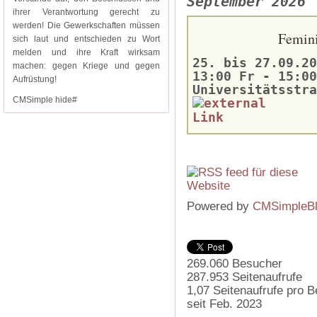
September 2026
ihrer Verantwortung gerecht zu
werden! Die Gewerkschaften müssen
Femini
sich laut und entschieden zu Wort
melden und ihre Kraft wirksam
25. bis 27.09.20
machen: gegen Kriege und gegen
13:00 Fr - 15:00
Aufrüstung!
Universitätsstra
CMSimple hide#
Powered by
CMSimpleB
269.060
Besucher
287.953
Seitenaufrufe
1,07
Seitenaufrufe pro 
seit Feb. 2023