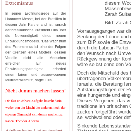
Extremismus
diesem Woc
Massenbewe
In seiner Eröffnungsrede auf der
Zarah Sulta
Hannover Messe, bei der Brasilien in
Bild: Zarah 
diesem Jahr Partnerland ist, sprach
der brasilianische Präsident Lula über
Vorrausgegangen war di
die Notwendigkeit eines neuen
Senkung der Löhne und d
Entwicklungsmodells. "Das Wachstum
zum BIP sowie die Entwe
des Extremismus ist eine der Folgen
durch die Labour-Partei.
der Grenzen eines Modells, dessen
den Wunsch nach Umvert
Vorteile nicht alle Menschen
Rückgewinnung der Kontr
erreichen. Ein neues
wäre selbst ohne den Vö
Entwicklungsparadigma erfordert
Doch die Mitschuld des b
einen fairen und ausgewogenen
übertragenen Völkermord
Multilateralismus", sagte Lula.
Israels, die Beratung Is
Nicht dumm machen lassen!
Aufklärungsflügen der Ro
eine hungernde und ein
Dieses Vorgehen, das v
Die fast unlösbare Aufgabe besteht darin,
traditionellen britische
weder von der Macht der anderen, noch der
zucken fortgeführt wurde,
eigenen Ohnmacht sich dumm machen zu
sei wohlwollend oder def
lassen. Theodor Adorno
Sinkende Lebensstandard
Afrikanische Union fordert