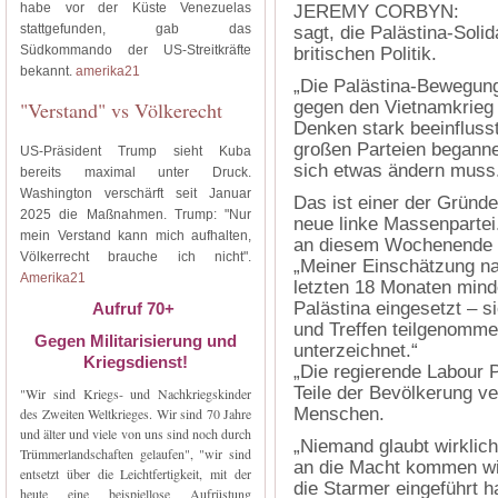
habe vor der Küste Venezuelas
JEREMY CORBYN:
stattgefunden, gab das
sagt, die Palästina-Soli
Südkommando der US-Streitkräfte
britischen Politik.
bekannt.
amerika21
„Die Palästina-Bewegung
"Verstand" vs Völkerecht
gegen den Vietnamkrieg i
Denken stark beeinflusst
großen Parteien beganne
US-Präsident Trump sieht Kuba
sich etwas ändern muss
bereits maximal unter Druck.
Washington verschärft seit Januar
Das ist einer der Gründe,
2025 die Maßnahmen. Trump: "Nur
neue linke Massenpartei. 
mein Verstand kann mich aufhalten,
an diesem Wochenende i
Völkerrecht brauche ich nicht".
„Meiner Einschätzung na
Amerika21
letzten 18 Monaten mind
Palästina eingesetzt – 
Aufruf 70+
und Treffen teilgenomme
Gegen Militarisierung und
unterzeichnet.“
Kriegsdienst!
„Die regierende Labour Pa
Teile der Bevölkerung ver
"Wir sind Kriegs- und Nachkriegskinder
Menschen.
des Zweiten Weltkrieges. Wir sind 70 Jahre
und älter und viele von uns sind noch durch
„Niemand glaubt wirklich
Trümmerlandschaften gelaufen", "wir sind
an die Macht kommen wir
entsetzt über die Leichtfertigkeit, mit der
die Starmer eingeführt h
heute eine beispiellose Aufrüstung