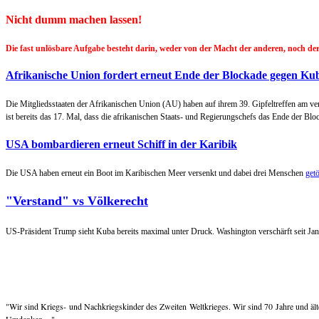
Nicht dumm machen lassen!
Die fast unlösbare Aufgabe besteht darin, weder von der Macht der anderen, noch 
Afrikanische Union fordert erneut Ende der Blockade gegen Ku
Die Mitgliedsstaaten der Afrikanischen Union (AU) haben auf ihrem 39. Gipfeltreffen am
ist bereits das 17. Mal, dass die afrikanischen Staats- und Regierungschefs das Ende der Blo
USA bombardieren erneut Schiff in der Karibik
Die USA haben erneut ein Boot im Karibischen Meer versenkt und dabei drei Menschen
getö
"Verstand" vs Völkerecht
US-Präsident Trump sieht Kuba bereits maximal unter Druck. Washington verschärft seit Ja
"Wir sind Kriegs- und Nachkriegskinder des Zweiten Weltkrieges. Wir sind 70 Jahre und älter
Umdenken...."