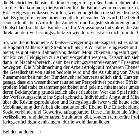
die Nachrichtendienste, die immer enger mit großen Unternehmen 4 zu
auf die Idee kommen, die Brötchen für die Bundeswehr versauen zu la
Erik Helgeson entlassen worden, weil er angeblich die schwedische S
hat. Es ging um keinen arbeitsrechtlich relevanten Vorwurf: Die bet
seine öffentlichen Aufrufe die Zuliefer- und Logistikstrukturen gerad
Deutschland sucht das Bundesamt für Verfassungsschutz aktiv die Z
direkt an den Verfassungsschutz zu wenden. Es ist also nicht nur de
So, wie die individuelle Arbeitsverweigerung untersagt ist, ist es natür
in England Militärs zum Streikbruch als LKW- Fahrer eingesetzt und i
bietet; es gibt einen Rahmen vor, dessen Möglichkeiten abgestuft ge
mit Polizei / Feldjägern zur Arbeit vorgeführt werden. Tatsächlich 
dann im Nachbarbereich, dann bei nicht „systemrelevanten“ Friseur
bewegten. Die Mobilmachung der Arbeit erfolgt auf mehreren Ebenen: 
die Gesellschaft von außen bedroht wird und die Ausübung von Zwang
Zusammenarbeit mit der Bundeswehr selbstverständlich sind. Carsten 
gesagt, dass ein wesentlicher (aus seiner Perspektive) positiver Eff
großem Maßstabe zusammengearbeitet und gelernt, miteinander umzuge
deren Bekämpfung grundsätzlich alles erlaubt ist. Wer das Spiel nic
der Verfassungsschutz ins Spiel gebracht. Individuelle Angst und Mi
über die Rüstungsproduktion und Kriegslogistik (wer weiß heute sch
Mobilmachung der Arbeit die institutionelle Ebene: Die Entscheidun
Sozialverbände und Gewerkschaftsapparate. Diese „funktionale Mittelsch
verlässlichen und dauerhaften Strukturen gibt, sondern temporäre Pr
Kriegsertüchtigung mitsingen, dürfte wohl daran liegen.
Bei den anderen…?