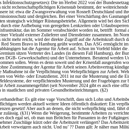
es Infektionsschutzgesetzes): Die im Herbst 2022 von der Bundesnetzag
nicht rechenschaftspflichtigen Krisenstab bestimmt, der weitreichende 
ht unsere ist: etwa die Zwangsverwaltung von Rosneft Deutschland und i
sionsschutz und dergleichen. Bei einer Verschärfung des Gasmangels
n strategisch wichtiger Rüstungsbetriebe. Allgemein wird bei den Sich
 durch eine Aufhebung von geregelten Lenkzeiten oder Urlaubssperren 
nfrastruktur, das im Sommer verabschiedet worden ist, betrifft formal 
iner Vielzahl externer Zulieferer und Dienstleister zusammen. Im Normal
nicht mehr reicht, wird der direkte Zugriff auf die Arbeitskraft durch
r Red Storm Bravo in Hamburg geübt worden. Das ASG ermöglicht im Kri
abhängigen hat die Agentur für Arbeit auf. Schon im Vorfeld bildet die
 Gremium sitzen Vertreter des Landes (in diesem Fall Hamburg), der Bu
aus den DGB- Gewerkschaften) und der Unternehmen. Beratend werden U
ommen sollen. Wenn es denn soweit und der Krisenfall ausgerufen worde
hne Zustimmung der Agentur für Arbeit seinen Arbeitsvertrag kündigen k
 Maßnahme ist die Verpflichtung von Wehrpflichtigen zur Arbeit. Wehr
en von Wehr- oder Ersatzdienst. 2011 ist nur die Musterung und die E
r Meldesysteme, der verpflichtenden Musterung und der Fragebögen zur
für Arbeit zusammengeführt (seit November 2024 gibt es auch eine of
in staatlichen und privaten Gesundheitseinrichtungen. (§2)
erhandelbar: Es gilt eine vage Vorschrift, dass sich Lohn und Arbeits
lichtigen werden aktuell weitere Ideen öffentlich diskutiert: Ein verpf
enzen gesetzt! Aber auch an denen, die nicht wehrpflichtig sind, fährt
ehr zulässig. (§31) Wenn die Weigerung, bestimmte Arbeiten zu verrichte
s doch egal sei, ob man nun Brötchen für Passanten in der Fußgängerz
rnehmer Zuschläge kürzt oder die Arbeitszeit verlängert? Das Arbeitsze
Arbeit verweigern auch nicht. Und nu’ ?? Dann gilt: Je näher man Mili