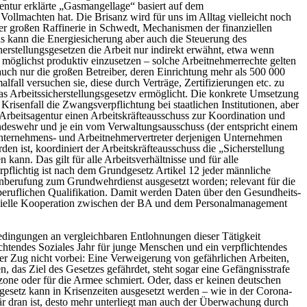
entur erklärte „Gasmangellage“ basiert auf dem
Vollmachten hat. Die Brisanz wird für uns im Alltag vielleicht noch
hrer großen Raffinerie in Schwedt, Mechanismen der finanziellen
 kann die Energiesicherung aber auch die Steuerung des
erstellungsgesetzen die Arbeit nur indirekt erwähnt, etwa wenn
möglichst produktiv einzusetzen – solche Arbeitnehmerrechte gelten
auch nur die großen Betreiber, deren Einrichtung mehr als 500 000
fall versuchen sie, diese durch Verträge, Zertifizierungen etc. zu
 das Arbeitssicherstellungsgesetzv ermöglicht. Die konkrete Umsetzung
senfall die Zwangsverpflichtung bei staatlichen Institutionen, aber
 Arbeitsagentur einen Arbeitskräfteausschuss zur Koordination und
ndeswehr und je ein vom Verwaltungsausschuss (der entspricht einem
nternehmens- und Arbeitnehmervertreter derjenigen Unternehmen
n ist, koordiniert der Arbeitskräfteausschuss die „Sicherstellung
ann. Das gilt für alle Arbeitsverhältnisse und für alle
pflichtig ist nach dem Grundgesetz Artikel 12 jeder männliche
inberufung zum Grundwehrdienst ausgesetzt worden; relevant für die
 beruflichen Qualifikation. Damit werden Daten über den Gesundheits-
fizielle Kooperation zwischen der BA und dem Personalmanagement
bedingungen an vergleichbaren Entlohnungen dieser Tätigkeit
lichtendes Soziales Jahr für junge Menschen und ein verpflichtendes
 der Zug nicht vorbei: Eine Verweigerung von gefährlichen Arbeiten,
n, das Ziel des Gesetzes gefährdet, steht sogar eine Gefängnisstrafe
one oder für die Armee schmiert. Oder, dass er keinen deutschen
itgesetz kann in Krisenzeiten ausgesetzt werden – wie in der Corona-
tär dran ist, desto mehr unterliegt man auch der Überwachung durch