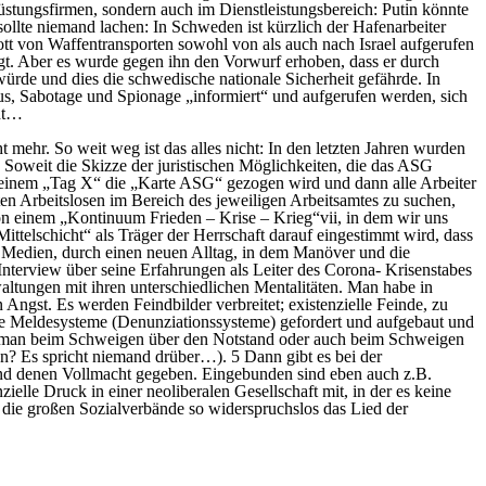
üstungsfirmen, sondern auch im Dienstleistungsbereich: Putin könnte
llte niemand lachen: In Schweden ist kürzlich der Hafenarbeiter
ott von Waffentransporten sowohl von als auch nach Israel aufgerufen
igt. Aber es wurde gegen ihn den Vorwurf erhoben, dass er durch
 würde und dies die schwedische nationale Sicherheit gefährde. In
s, Sabotage und Spionage „informiert“ und aufgerufen werden, sich
cht…
cht mehr. So weit weg ist das alles nicht: In den letzten Jahren wurden
 Soweit die Skizze der juristischen Möglichkeiten, die das ASG
an einem „Tag X“ die „Karte ASG“ gezogen wird und dann alle Arbeiter
en Arbeitslosen im Bereich des jeweiligen Arbeitsamtes zu suchen,
n einem „Kontinuum Frieden – Krise – Krieg“vii, in dem wir uns
ttelschicht“ als Träger der Herrschaft darauf eingestimmt wird, dass
e Medien, durch einen neuen Alltag, in dem Manöver und die
nterview über seine Erfahrungen als Leiter des Corona- Krisenstabes
waltungen mit ihren unterschiedlichen Mentalitäten. Man habe in
gst. Es werden Feindbilder verbreitet; existenzielle Feinde, zu
che Meldesysteme (Denunziationssysteme) gefordert und aufgebaut und
spürt man beim Schweigen über den Notstand oder auch beim Schweigen
n? Es spricht niemand drüber…). 5 Dann gibt es bei der
 und denen Vollmacht gegeben. Eingebunden sind eben auch z.B.
ielle Druck in einer neoliberalen Gesellschaft mit, in der es keine
 die großen Sozialverbände so widerspruchslos das Lied der