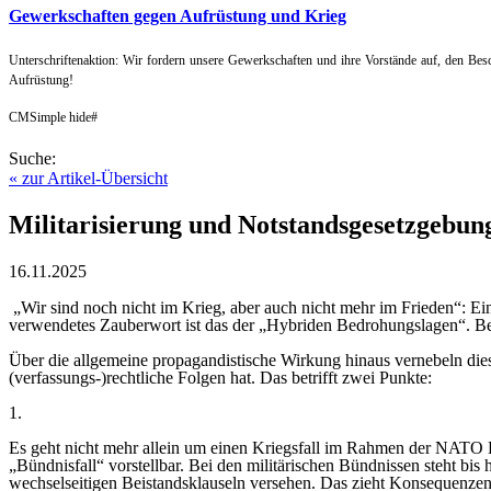
Gewerkschaften gegen Aufrüstung und Krieg
Unterschriftenaktion: Wir fordern unsere Gewerkschaften und ihre Vorstände auf, den B
Aufrüstung!
CMSimple hide#
Suche:
« zur Artikel-Übersicht
Militarisierung und Notstandsgesetzgebung
16.11.2025
„Wir sind noch nicht im Krieg, aber auch nicht mehr im Frieden“: Ei
verwendetes Zauberwort ist das der „Hybriden Bedrohungslagen“. Beid
Über die allgemeine propagandistische Wirkung hinaus vernebeln dies
(verfassungs-)rechtliche Folgen hat. Das betrifft zwei Punkte:
1.
Es geht nicht mehr allein um einen Kriegsfall im Rahmen der NATO Da 
„Bündnisfall“ vorstellbar. Bei den militärischen Bündnissen steht bis
wechselseitigen Beistandsklauseln versehen. Das zieht Konsequenzen n