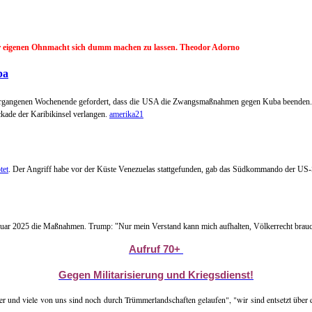
der eigenen Ohnmacht sich dumm machen zu lassen. Theodor Adorno
ba
 vergangenen Wochenende gefordert, dass die USA die Zwangsmaßnahmen gegen Kuba beenden. D
ckade der Karibikinsel verlangen.
amerika21
tet
. Der Angriff habe vor der Küste Venezuelas stattgefunden, gab das Südkommando der US-S
nuar 2025 die Maßnahmen. Trump: "Nur mein Verstand kann mich aufhalten, Völkerrecht brauc
Aufruf 70+
Gegen Militarisierung und Kriegsdienst!
 und viele von uns sind noch durch Trümmerlandschaften gelaufen", "wir sind entsetzt über die