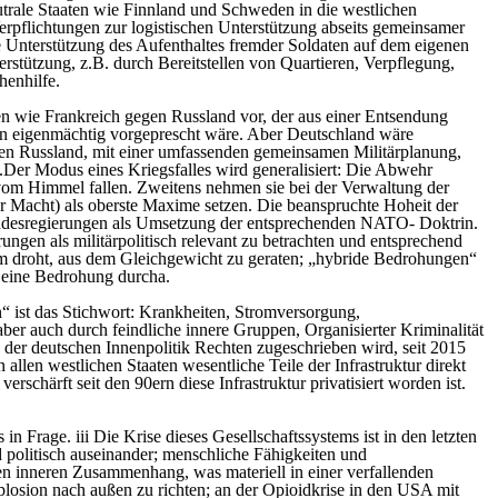
utrale Staaten wie Finnland und Schweden in die westlichen
Verpflichtungen zur logistischen Unterstützung abseits gemeinsamer
 Unterstützung des Aufenthaltes fremder Soldaten auf dem eigenen
erstützung, z.B. durch Bereitstellen von Quartieren, Verpflegung,
henhilfe.
aten wie Frankreich gegen Russland vor, der aus einer Entsendung
on eigenmächtig vorgeprescht wäre. Aber Deutschland wäre
 gegen Russland, mit einer umfassenden gemeinsamen Militärplanung,
.Der Modus eines Kriegsfalles wird generalisiert: Die Abwehr
 vom Himmel fallen. Zweitens nehmen sie bei der Verwaltung der
der Macht) als oberste Maxime setzen. Die beanspruchte Hoheit der
Bundesregierungen als Umsetzung der entsprechenden NATO- Doktrin.
rungen als militärpolitisch relevant zu betrachten und entsprechend
stem droht, aus dem Gleichgewicht zu geraten; „hybride Bedrohungen“
g eine Bedrohung durcha.
“ ist das Stichwort: Krankheiten, Stromversorgung,
ber auch durch feindliche innere Gruppen, Organisierter Kriminalität
der deutschen Innenpolitik Rechten zugeschrieben wird, seit 2015
 allen westlichen Staaten wesentliche Teile der Infrastruktur direkt
erschärft seit den 90ern diese Infrastruktur privatisiert worden ist.
n Frage. iii Die Krise dieses Gesellschaftssystems ist in den letzten
d politisch auseinander; menschliche Fähigkeiten und
hren inneren Zusammenhang, was materiell in einer verfallenden
Implosion nach außen zu richten; an der Opioidkrise in den USA mit