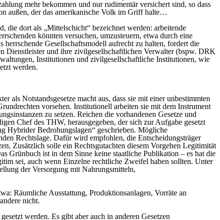
tzahlung mehr bekommen und nur rudimentär versichert sind, so dass
von außen, der das amerikanische Volk im Griff halte…
d, die dort als „Mittelschicht“ bezeichnet werden: arbeitende
rrschenden könnten versuchen, umzusteuern, etwa durch eine
 herrschende Gesellschaftsmodell aufrecht zu halten, fordert die
 Dienstleister und ihre zivilgesellschaftlichen Verwalter (bspw. DRK
ltungen, Institutionen und zivilgesellschaftliche Institutionen, wie
etzt werden.
er als Notstandsgesetze macht aus, dass sie mit einer unbestimmten
ndrechten vorsehen. Institutionell arbeiten sie mit dem Instrument
bungsinstanzen zu setzen. Reichen die vorhandenen Gesetze und
aligen Chef des THW, herausgegeben, der sich zur Aufgabe gesetzt
lung Hybrider Bedrohungslagen“ geschrieben. Mögliche
enden Rechtslage. Dafür wird empfohlen, die Entscheidungsträger
en. Zusätzlich solle ein Rechtsgutachten diesem Vorgehen Legitimität
as Grünbuch ist in dem Sinne keine staatliche Publikation – es hat die
m sei, auch wenn Einzelne rechtliche Zweifel haben sollten. Unter
stellung der Versorgung mit Nahrungsmitteln,
 etwa: Räumliche Ausstattung, Produktionsanlagen, Vorräte an
andere nicht.
 gesetzt werden. Es gibt aber auch in anderen Gesetzen