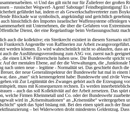
sammenarbeiten. vi Und das gilt nicht nur für Zulieferer der großen R
ssen – russischer Wegwerf- Agent! Sabotage! Feindbegünstigung! Es so
icherheit gefährdet hat, indem er als Gewerkschaftsvertreter zum Boyk
reffende Blockade war symbolisch, angekündigt und gerichtlich genehm
e auch hinsichtlich des Importes israelischer Waffensysteme offenlegen
usammenarbeit mit Unternehmen, die über die Gefahren von Extremismu
r Öffentliche Dienst, der eine Regelanfrage beim Verfassungsschutz ma
lich auch die kollektive; ein Streikrecht existiert in diesem Szenario ni
n Frankreich Angestellte von Raffinerien zur Arbeit zwangsvorgeführt.
nutzt werden können. Es wird wahrscheinlich nicht so ablaufen, dass 
sieht auch die Ausführungsverordnung zum ASG vor, zuerst nach geeignet
en, die einen LKW- Führerschein haben usw. Die Bundeswehr spricht vo
Auf der mentalen Ebene, auf der die Verwaltungen, die „funktionale Mi
 nach unten neue – legitime - Normalität sei. Das geschieht durch di
Breuer, der neue Generalinspekteur der Bundeswehr hat mal in einem I
ekt war, dass „man“ sich kennengelernt habe: Bundeswehr und zivile Ver
hen.viii Zur Legitimität des Zwanges gehört auch die Erzeugung von An
ht mitspielt, muss mit Konsequenzen rechnen. Es werden innerbetriebli
sstrauen – auch das soll Kollektivität auf der Arbeit zersetzen. Das 
on, welche Firmen Rheinmetall und Co. oder der Bundeswehr zuarbeite
gsgewalt wird in „Krisensituationen“ an „Krisenstäbe“ weitergegeben
icht“ spielt das Spiel bislang mit. Bei den einen spielt auch der finanz
ojektfinanzierung – bei Widerworten droht mindestens Geldentzug. Dass