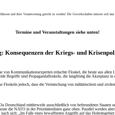
eschlüssen und ihrer Verantwortung gerecht zu werden! Die Gewerkschaften müssen sich lau
Termine und Veranstaltungen siehe unten!
: Konsequenzen der Kriegs- und Krisenpolit
ne von Kommunikationsexperten erdachte Floskel, die heute aus allen L
e Begriffe sind Propagandafloskeln, die langfristig die Akzeptanz in 
e Floskeln jedoch, dass die Vermischung von militärischem und zivilem
Deutschland mittlerweile ausschließlich von befreundeten Staaten umge
 heute die NATO in der Prioritätenlisten ganz oben. Parallel werden abe
ach sich: „Im Falle eines bewaffneten Angriffs auf das Hoheitsgebiet e