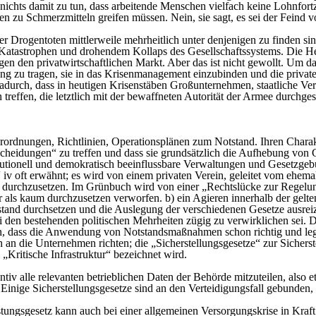
 nichts damit zu tun, dass arbeitende Menschen vielfach keine Lohnfor
en zu Schmerzmitteln greifen müssen. Nein, sie sagt, es sei der Feind 
der Drogentoten mittlerweile mehrheitlich unter denjenigen zu finden sin
atastrophen und drohendem Kollaps des Gesellschaftssystems. Die He
n den privatwirtschaftlichen Markt. Aber das ist nicht gewollt. Um das
 zu tragen, sie in das Krisenmanagement einzubinden und die privaten
dadurch, dass in heutigen Krisenstäben Großunternehmen, staatliche Verwa
reffen, die letztlich mit der bewaffneten Autorität der Armee durchges
ordnungen, Richtlinien, Operationsplänen zum Notstand. Ihren Charakt
eidungen“ zu treffen und dass sie grundsätzlich die Aufhebung von Gru
titutionell und demokratisch beeinflussbare Verwaltungen und Gesetzge
v oft erwähnt; es wird von einem privaten Verein, geleitet vom ehem
tik“ durchzusetzen. Im Grünbuch wird von einer „Rechtslücke zur Rege
 als kaum durchzusetzen verworfen. b) ein Agieren innerhalb der gelt
tand durchsetzen und die Auslegung der verschiedenen Gesetze ausreiz
i den bestehenden politischen Mehrheiten zügig zu verwirklichen sei. D
, dass die Anwendung von Notstandsmaßnahmen schon richtig und legiti
ch an die Unternehmen richten; die „Sicherstellungsgesetze“ zur Sicher
 „Kritische Infrastruktur“ bezeichnet wird.
ntiv alle relevanten betrieblichen Daten der Behörde mitzuteilen, also
. Einige Sicherstellungsgesetze sind an den Verteidigungsfall gebunden, 
tungsgesetz kann auch bei einer allgemeinen Versorgungskrise in Kraft