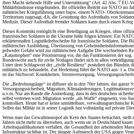
ihrer Macht stehende Hilfe und Unterstützung“ (Art. 42 Abs. 7 EU-Ve
Militärbündnisse eingebunden. Ihr offizieller Beitritt zur NATO im Ja
militärischer Kriegsführung unter bspw. einem NATO- Oberkommando. 
Territorium zugesagt, d.h. die Gestattung des Aufenthalts von Soldate
Medizin. Dieser Aufenthalt fremder Soldaten kann durch einen Krieg 
Dieses Konstrukt ermöglicht eine Beteiligung an Kriegen, ohne offizie
französischer Soldaten in die Ukraine hätte folgen können: Ein NAT
erklärtermaßen Logistikdrehscheibe für französische Soldaten. Die Bla
militärischer Ausbildung, Überlassung von Geheimdienstinformatione
jedweder Gefahr wird zur militärischen Aufgabe Die wechselnden Reg
„Katastrophen“ eine Priorisierung vor, die das Funktionieren der sog.
Bundeswehr auch für zivile Notlagen findet sich in allen verteidig
Unter dem Schlagwort der „zivile Resilienz“ postuliert das Bündnis die
militärisch zu behandeln. Zur Herleitung führt die NATO aus: 1 a. D
ist das Stichwort: Krankheiten, Stromversorgung, Versorgungssicherh
Die „Bedrohungslage“ ist diffuser als in den 70er Jahren, das ganze
Versorgungssicherheit, Migration, Klimaänderungen, Legitimationsverl
u.v.m. Nur am Rande die Anmerkung, dass in den deutschen sicherhei
selbst vertreten wird: Migration werde „als Waffe“ eingesetzt, von Staa
kontrolliert. Heute hat er keine unmittelbare, verwaltungstechnische Kon
Selbst das Militär ist in seiner Logistik fast vollständig auf private Di
Wenn man das Gewaltmonopol als Kern des Staates betrachtet, stellt ein
Jahren nicht mehr zu übersehen, auch wenn sie in Deutschland kaum du
Arbeitsqualifikationen verfallen, die Gesundheit der arbeitenden Mass
Infrastruktur sichtbar ist. Der jüngste Aufmarsch der USA gegen Venez