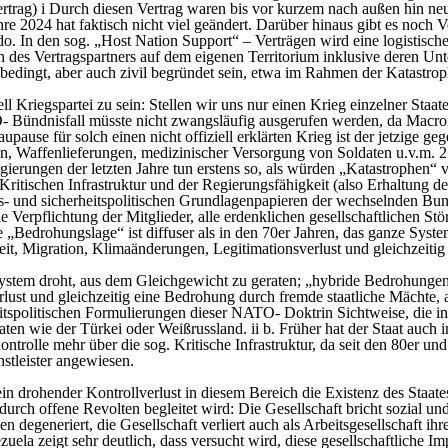
rtrag) i Durch diesen Vertrag waren bis vor kurzem nach außen hin ne
hre 2024 hat faktisch nicht viel geändert. Darüber hinaus gibt es noch 
In den sog. „Host Nation Support“ – Verträgen wird eine logistische
n des Vertragspartners auf dem eigenen Territorium inklusive deren Unt
bedingt, aber auch zivil begründet sein, etwa im Rahmen der Katastrop
ll Kriegspartei zu sein: Stellen wir uns nur einen Krieg einzelner Sta
O- Bündnisfall müsste nicht zwangsläufig ausgerufen werden, da Macr
upause für solch einen nicht offiziell erklärten Krieg ist der jetzige
n, Waffenlieferungen, medizinischer Versorgung von Soldaten u.v.m. 2
ierungen der letzten Jahre tun erstens so, als würden „Katastrophen“
 Kritischen Infrastruktur und der Regierungsfähigkeit (also Erhaltung 
ungs- und sicherheitspolitischen Grundlagenpapieren der wechselnden 
 Verpflichtung der Mitglieder, alle erdenklichen gesellschaftlichen Stö
ie „Bedrohungslage“ ist diffuser als in den 70er Jahren, das ganze Sy
eit, Migration, Klimaänderungen, Legitimationsverlust und gleichzeiti
 System droht, aus dem Gleichgewicht zu geraten; „hybride Bedrohungen
ust und gleichzeitig eine Bedrohung durch fremde staatliche Mächte, a
tspolitischen Formulierungen dieser NATO- Doktrin Sichtweise, die in 
ten wie der Türkei oder Weißrussland. ii b. Früher hat der Staat auch in
trolle mehr über die sog. Kritische Infrastruktur, da seit den 80er und v
enstleister angewiesen.
 drohender Kontrollverlust in diesem Bereich die Existenz des Staates i
rch offene Revolten begleitet wird: Die Gesellschaft bricht sozial un
en degeneriert, die Gesellschaft verliert auch als Arbeitsgesellschaft i
uela zeigt sehr deutlich, dass versucht wird, diese gesellschaftliche 