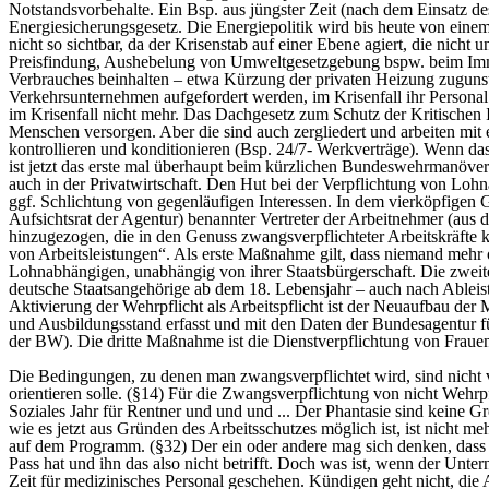
Notstandsvorbehalte. Ein Bsp. aus jüngster Zeit (nach dem Einsatz d
Energiesicherungsgesetz. Die Energiepolitik wird bis heute von einem 
nicht so sichtbar, da der Krisenstab auf einer Ebene agiert, die nic
Preisfindung, Aushebelung von Umweltgesetzgebung bspw. beim Immis
Verbrauches beinhalten – etwa Kürzung der privaten Heizung zugunste
Verkehrsunternehmen aufgefordert werden, im Krisenfall ihr Personal
im Krisenfall nicht mehr. Das Dachgesetz zum Schutz der Kritischen I
Menschen versorgen. Aber die sind auch zergliedert und arbeiten mit e
kontrollieren und konditionieren (Bsp. 24/7- Werkverträge). Wenn das 
ist jetzt das erste mal überhaupt beim kürzlichen Bundeswehrmanöve
auch in der Privatwirtschaft. Den Hut bei der Verpflichtung von Lohn
ggf. Schlichtung von gegenläufigen Interessen. In dem vierköpfigen
Aufsichtsrat der Agentur) benannter Vertreter der Arbeitnehmer (
hinzugezogen, die in den Genuss zwangsverpflichteter Arbeitskräfte k
von Arbeitsleistungen“. Als erste Maßnahme gilt, dass niemand mehr o
Lohnabhängigen, unabhängig von ihrer Staatsbürgerschaft. Die zweite
deutsche Staatsangehörige ab dem 18. Lebensjahr – auch nach Ableist
Aktivierung der Wehrpflicht als Arbeitspflicht ist der Neuaufbau de
und Ausbildungsstand erfasst und mit den Daten der Bundesagentur 
der BW). Die dritte Maßnahme ist die Dienstverpflichtung von Frauen 
Die Bedingungen, zu denen man zwangsverpflichtet wird, sind nicht v
orientieren solle. (§14) Für die Zwangsverpflichtung von nicht Wehrpf
Soziales Jahr für Rentner und und und ... Der Phantasie sind keine Gr
wie es jetzt aus Gründen des Arbeitsschutzes möglich ist, ist nicht m
auf dem Programm. (§32) Der ein oder andere mag sich denken, dass e
Pass hat und ihn das also nicht betrifft. Doch was ist, wenn der Unte
Zeit für medizinisches Personal geschehen. Kündigen geht nicht, die 