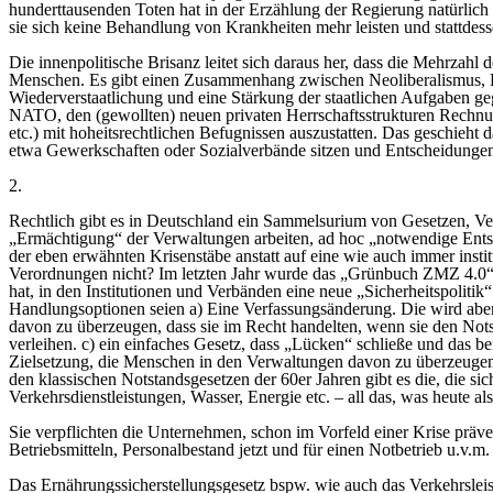
hunderttausenden Toten hat in der Erzählung der Regierung natürlich
sie sich keine Behandlung von Krankheiten mehr leisten und stattdess
Die innenpolitische Brisanz leitet sich daraus her, dass die Mehrzahl 
Menschen. Es gibt einen Zusammenhang zwischen Neoliberalismus, K
Wiederverstaatlichung und eine Stärkung der staatlichen Aufgaben gege
NATO, den (gewollten) neuen privaten Herrschaftsstrukturen Rechnung
etc.) mit hoheitsrechtlichen Befugnissen auszustatten. Das geschieht 
etwa Gewerkschaften oder Sozialverbände sitzen und Entscheidungen t
2.
Rechtlich gibt es in Deutschland ein Sammelsurium von Gesetzen, Ver
„Ermächtigung“ der Verwaltungen arbeiten, ad hoc „notwendige Entsch
der eben erwähnten Krisenstäbe anstatt auf eine wie auch immer ins
Verordnungen nicht? Im letzten Jahr wurde das „Grünbuch ZMZ 4.0“ i
hat, in den Institutionen und Verbänden eine neue „Sicherheitspoli
Handlungsoptionen seien a) Eine Verfassungsänderung. Die wird aber
davon zu überzeugen, dass sie im Recht handelten, wenn sie den Nots
verleihen. c) ein einfaches Gesetz, dass „Lücken“ schließe und das be
Zielsetzung, die Menschen in den Verwaltungen davon zu überzeugen
den klassischen Notstandsgesetzen der 60er Jahren gibt es die, die si
Verkehrsdienstleistungen, Wasser, Energie etc. – all das, was heute als
Sie verpflichten die Unternehmen, schon im Vorfeld einer Krise präve
Betriebsmitteln, Personalbestand jetzt und für einen Notbetrieb u.v.m
Das Ernährungssicherstellungsgesetz bspw. wie auch das Verkehrsleis