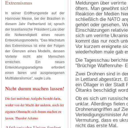
Extremismus
Meldungen über verirrte
öfters. Man gewöhnt sich
In seiner Eröffnungsrede auf der
Reaktion der Medien hier
Hannover Messe, bei der Brasilien in
schließlich die NATO ang
diesem Jahr Partnerland ist, sprach
gehört oder gesehen. We
der brasilianische Präsident Lula über
Einschätzungen relativier
die Notwendigkeit eines neuen
sich um verirrte Ukrain
Entwicklungsmodells. "Das Wachstum
kommt das nur noch unter
des Extremismus ist eine der Folgen
Vor kurzem ereignete si
der Grenzen eines Modells, dessen
wiederholten male gab e
Vorteile nicht alle Menschen
Die Tagesschau berichte
erreichen. Ein neues
"Brüchige Waffenruhe- E
Entwicklungsparadigma erfordert
einen fairen und ausgewogenen
Zwei Drohnen sind in d
Multilateralismus", sagte Lula.
in Lettland abgestürzt. 
ein Öllager in der Stadt
Nicht dumm machen lassen!
Öltanks beschädigt wor
Ob es sich um russische
Die fast unlösbare Aufgabe besteht darin,
unklar. Allerdings fielen 
weder von der Macht der anderen, noch der
Drohnenangriffen auf Zi
eigenen Ohnmacht sich dumm machen zu
Verteidigungsminister A
lassen. Theodor Adorno
Vermutung, dass es ukr
nicht das erste Mal.
Afrikanische Union fordert