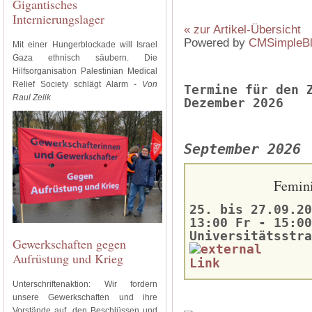
Gigantisches
Internierungslager
« zur Artikel-Übersicht
Powered by
CMSimpleB
Mit einer Hungerblockade will Israel
Gaza ethnisch säubern. Die
Hilfsorganisation Palestinian Medical
Relief Society schlägt Alarm -
Von
Termine für den 
Raul Zelik
Dezember 2026
September 2026
Femini
25. bis 27.09.20
13:00 Fr - 15:00
Universitätsstra
Gewerkschaften gegen
Aufrüstung und Krieg
Unterschriftenaktion: Wir fordern
unsere Gewerkschaften und ihre
Vorstände auf, den Beschlüssen und