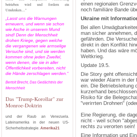
einen regionalen Grenzv
betrieben wird und fordern ein
noch familiäre Bande üb
Umdenken...."
Ukraine mit Informatio
„Lasst uns die Warnungen
erneuern, und wenn sie schon
Bei allen Unwägbarkeiten
wie Asche in unserem Mund
man sicher annehmen, d
sind! Denn der Menschheit
gefährden. Die Versuche
drohen Kriege, gegen welche
direkt in den Konflikt h
die vergangenen wie armselige
haben. Und das wäre mög
Versuche sind, und sie werden
Weltkrieg.
kommen ohne jeden Zweifel,
wenn denen, die sie in aller
Update 19.5.
Öffentlichkeit vorbereiten, nicht
die Hände zerschlagen werden.“
Die Story geht offensich
war wieder Alarm in der
Bertolt Brecht, Das Gedächtnis der
ein. Die Betriebsleitung
Menschheit
kurzerhand beschlossen, 
Risiko für die Belegscha
Das "Trump-Korollar" zur
"verirrten Drohnen" (ode
Monroe-Doktrin
Eine Regierung, die dage
und der Raub an Venezuela.
nicht - weil schon "abge
Lateinamerika in der neuen US-
rechts zu verorten sein!
Sicherheitsstrategie.
Amerika21
Eine Information und Ei