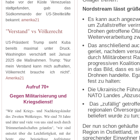
habe vor der Küste Venezuelas
stattgefunden, gab das
Nordstream lässt grüß
Südkommando der US-Streitkräfte
Es kann auch angezwei
bekannt.
amerika21
um Zufallstreffer veri
"Verstand" vs Völkerecht
Drohen getroffene Öll
Weiterverarbeitung zw
US-Präsident Trump sieht Kuba
Das anschließend auc
bereits maximal unter Druck.
geriet, nachdem versu
Washington verschärft seit Januar
durch Militäroberst R
2025 die Maßnahmen. Trump: "Nur
progressiven Koalitio
mein Verstand kann mich aufhalten,
in das Bild, dass es si
Völkerrecht brauche ich nicht".
Drohnen handelte. Egal
Amerika21
fest zu halten:
Aufruf 70+
Die Ukrainische Führu
NATO Landes „Abzusc
Gegen Militarisierung und
Kriegsdienst!
Das „zufällig“ getroff
regionalen Ölversorgu
"Wir sind Kriegs- und Nachkriegskinder
beliefert wurde zu tun;
des Zweiten Weltkrieges. Wir sind 70 Jahre
und älter und viele von uns sind noch durch
Der nun schon gehäufte E
Trümmerlandschaften gelaufen", "wir sind
Region in Ostlettland, in
entsetzt über die Leichtfertigkeit, mit der
sprechender Einwohner L
heute eine beispiellose Aufrüstung