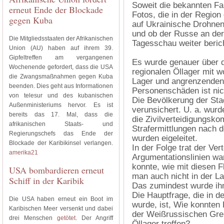
Soweit die bekannten Fa
erneut Ende der Blockade
Fotos, die in der Regio
gegen Kuba
auf Ukrainische Drohnen 
und ob der Russe an der 
Die Mitgliedsstaaten der Afrikanischen
Tagesschau weiter berich
Union (AU) haben auf ihrem 39.
Gipfeltreffen am vergangenen
Es wurde genauer über d
Wochenende gefordert, dass die USA
regionalen Öllager mit 
die Zwangsmaßnahmen gegen Kuba
Lager und angrenzenden
beenden. Dies geht aus Informationen
Personenschäden ist ni
von telesur und des kubanischen
Die Bevölkerung der Sta
Außenministeriums hervor. Es ist
verunsichert. U. a. wurd
bereits das 17. Mal, dass die
die Zivilverteidigungsk
afrikanischen Staats- und
Strafermittlungen nach d
Regierungschefs das Ende der
wurden eigeleitet.
Blockade der Karibikinsel verlangen.
In der Folge trat der Ve
amerika21
Argumentationslinien wa
konnte, wie mit diesen F
USA bombardieren erneut
man auch nicht in der La
Schiff in der Karibik
Das zumindest wurde ih
Die Hauptfrage, die in de
Die USA haben erneut ein Boot im
wurde, ist, Wie konnten
Karibischen Meer versenkt und dabei
der Weißrussischen Grenz
drei Menschen
getötet
. Der Angriff
Öllager treffen?