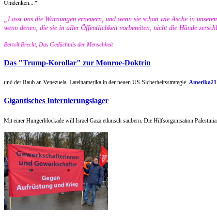
Umdenken...."
„Lasst uns die Warnungen erneuern, und wenn sie schon wie Asche in unsere
wenn denen, die sie in aller Öffentlichkeit vorbereiten, nicht die Hände zersc
Bertolt Brecht, Das Gedächtnis der Menschheit
Das "Trump-Korollar" zur Monroe-Doktrin
und der Raub an Venezuela. Lateinamerika in der neuen US-Sicherheitsstrategie.
Amerika21
Gigantisches Internierungslager
Mit einer Hungerblockade will Israel Gaza ethnisch säubern. Die Hilfsorganisation Palestini