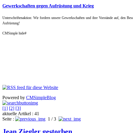
Gewerkschaften gegen Aufrüstung und Krieg
Unterschriftenaktion: Wir fordern unsere Gewerkschaften und ihre Vorstände auf, den B
Aufrüstung!
CMSimple hide#
Powered by
CMSimpleBlog
[1]
[2]
[3]
aktuelle Artikel : 41
Seite :
1 / 3
Jean Ziegler gestorben