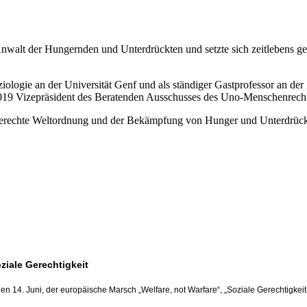
 Anwalt der Hungernden und Unterdrückten und setzte sich zeitlebens ge
ziologie an der Universität Genf und als ständiger Gastprofessor an de
2019 Vizepräsident des Beratenden Ausschusses des Uno-Menschenrecht
ine gerechte Weltordnung und der Bekämpfung von Hunger und Unterdrü
ziale Gerechtigkeit
n 14. Juni, der europäische Marsch „Welfare, not Warfare“, „Soziale Gerechtigkeit st