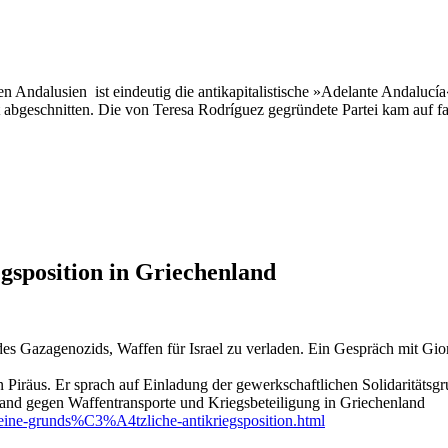
 Andalusien ist eindeutig die antikapitalistische »Adelante Andalucí
 abgeschnitten. Die von Teresa Rodríguez gegründete Partei kam auf fast
egsposition in Griechenland
des Gazagenozids, Waffen für Israel zu verladen. Ein Gespräch mit Gi
n Piräus. Er sprach auf Einladung der gewerkschaftlichen Solidaritäts
nd gegen Waffentransporte und Kriegsbeteiligung in Griechenland
n-eine-grunds%C3%A4tzliche-antikriegsposition.html