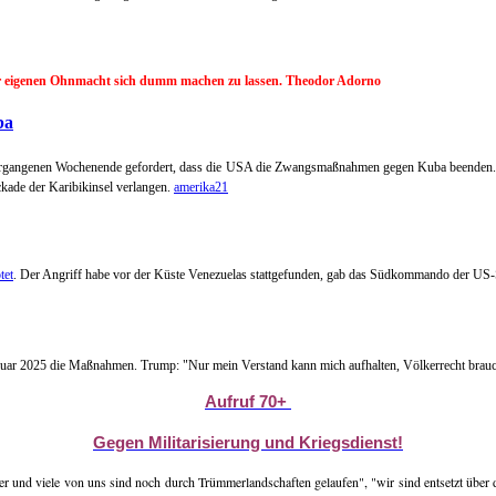
der eigenen Ohnmacht sich dumm machen zu lassen. Theodor Adorno
ba
 vergangenen Wochenende gefordert, dass die USA die Zwangsmaßnahmen gegen Kuba beenden. D
ckade der Karibikinsel verlangen.
amerika21
tet
. Der Angriff habe vor der Küste Venezuelas stattgefunden, gab das Südkommando der US-S
nuar 2025 die Maßnahmen. Trump: "Nur mein Verstand kann mich aufhalten, Völkerrecht brauc
Aufruf 70+
Gegen Militarisierung und Kriegsdienst!
 und viele von uns sind noch durch Trümmerlandschaften gelaufen", "wir sind entsetzt über die