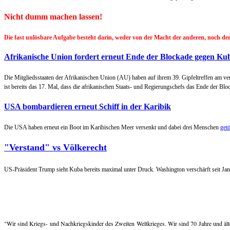
Nicht dumm machen lassen!
Die fast unlösbare Aufgabe besteht darin, weder von der Macht der anderen, noch 
Afrikanische Union fordert erneut Ende der Blockade gegen Ku
Die Mitgliedsstaaten der Afrikanischen Union (AU) haben auf ihrem 39. Gipfeltreffen am
ist bereits das 17. Mal, dass die afrikanischen Staats- und Regierungschefs das Ende der Blo
USA bombardieren erneut Schiff in der Karibik
Die USA haben erneut ein Boot im Karibischen Meer versenkt und dabei drei Menschen
getö
"Verstand" vs Völkerecht
US-Präsident Trump sieht Kuba bereits maximal unter Druck. Washington verschärft seit Ja
"Wir sind Kriegs- und Nachkriegskinder des Zweiten Weltkrieges. Wir sind 70 Jahre und älter