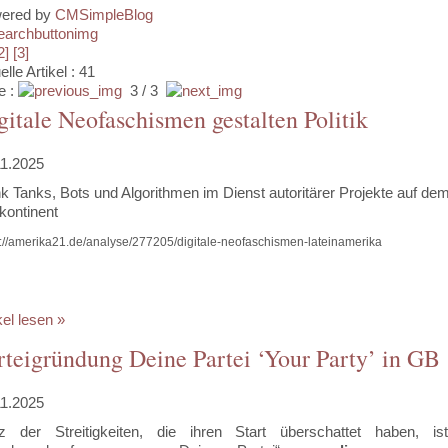
ered by
CMSimpleBlog
2]
[3]
elle Artikel : 41
e :
3 / 3
gitale Neofaschismen gestalten Politik
11.2025
k Tanks, Bots und Algorithmen im Dienst autoritärer Projekte auf de
kontinent
s://amerika21.de/analyse/277205/digitale-neofaschismen-lateinamerika
kel lesen »
rteigründung Deine Partei ‘Your Party’ in GB
11.2025
tz der Streitigkeiten, die ihren Start überschattet haben, is