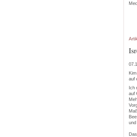
Med
‍
Arti
Is
07.
Kim 
auf 
Ich 
auf 
Mehr
Vorg
Maß
Bee
und 
Das