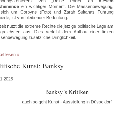
ündungskonferenz von „Deine Partei“ an
diesem
chenende
ein wichtiger Moment. Die Massenbewegung,
 sich um Corbyns (Foto) und Zarah Sultanas Führung
ierte, ist von bleibender Bedeutung.
eit nutzt die extreme Rechte die jetzige politische Lage am
olgreichsten aus: Dies verleiht dem Aufbau einer linken
senbewegung zusätzliche Dringlichkeit.
kel lesen »
litische Kunst: Banksy
11.2025
Banksy´s Kritiken
auch so geht Kunst - Ausstellung in Düsseldorf