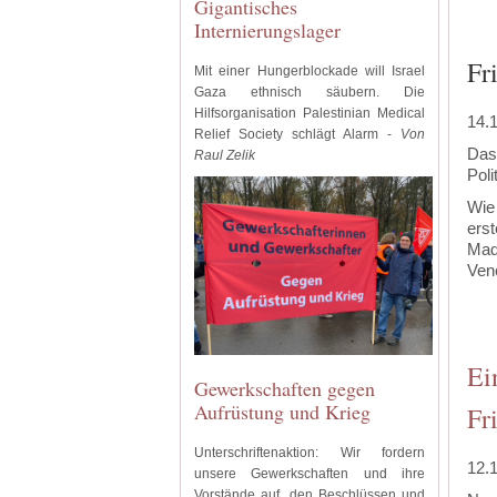
Gigantisches
Internierungslager
Fr
Mit einer Hungerblockade will Israel
Gaza ethnisch säubern. Die
Hilfsorganisation Palestinian Medical
14.
Relief Society schlägt Alarm -
Von
Das
Raul Zelik
Poli
Wie
ers
Madu
Ven
‍
‍
Ei
Gewerkschaften gegen
Aufrüstung und Krieg
Fr
Unterschriftenaktion: Wir fordern
12.
unsere Gewerkschaften und ihre
Vorstände auf, den Beschlüssen und