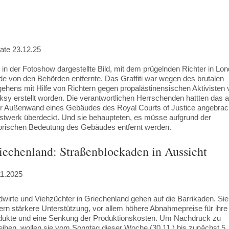
ate 23.12.25
in der Fotoshow dargestellte Bild, mit dem prügelnden Richter in Lon
e von den Behörden entfernte. Das Graffiti war wegen des brutalen
ehens mit Hilfe von Richtern gegen propalästinensischen Aktivisten 
sy erstellt worden. Die verantwortlichen Herrschenden hattten das 
er Außenwand eines Gebäudes des Royal Courts of Justice angebrac
stwerk überdeckt. Und sie behaupteten, es müsse aufgrund der
torischen Bedeutung des Gebäudes entfernt werden.
iechenland: Straßenblockaden in Aussicht
11.2025
wirte und Viehzüchter in Griechenland gehen auf die Barrikaden. Sie
ern stärkere Unterstützung, vor allem höhere Abnahmepreise für ihre
dukte und eine Senkung der Produktionskosten. Um Nachdruck zu
eihen, wollen sie vom Sonntag dieser Woche (30.11.) bis zunächst 5.