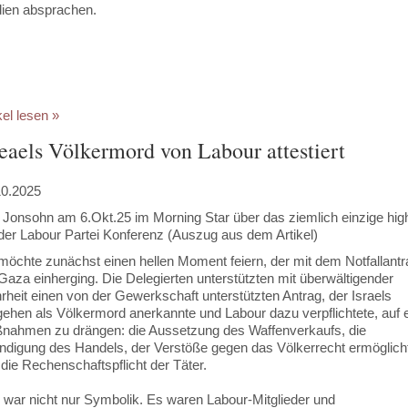
ien absprachen.
kel lesen »
reaels Völkermord von Labour attestiert
10.2025
Jonsohn am 6.Okt.25 im Morning Star über das ziemlich einzige high
der Labour Partei Konferenz (Auszug aus dem Artikel)
möchte zunächst einen hellen Moment feiern, der mit dem Notfallantr
Gaza einherging. Die Delegierten unterstützten mit überwältigender
heit einen von der Gewerkschaft unterstützten Antrag, der Israels
ehen als Völkermord anerkannte und Labour dazu verpflichtete, auf 
nahmen zu drängen: die Aussetzung des Waffenverkaufs, die
ndigung des Handels, der Verstöße gegen das Völkerrecht ermöglich
die Rechenschaftspflicht der Täter.
 war nicht nur Symbolik. Es waren Labour-Mitglieder und