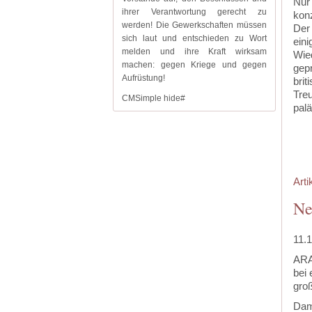
Nur 
ihrer Verantwortung gerecht zu
konz
werden! Die Gewerkschaften müssen
Der
sich laut und entschieden zu Wort
eini
melden und ihre Kraft wirksam
Wie
machen: gegen Kriege und gegen
gep
Aufrüstung!
brit
Treu
CMSimple hide#
palä
‍
Arti
Ne
11.
ARA
bei 
groß
Dam