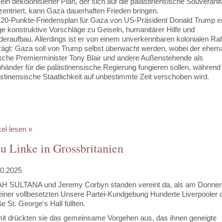
ein dekolonisierter Plan, der sich auf die palästinensische Souveränit
entriert, kann Gaza dauerhaften Frieden bringen.
 20-Punkte-Friedensplan für Gaza von US-Präsident Donald Trump en
ge konstruktive Vorschläge zu Geiseln, humanitärer Hilfe und
deraufbau. Allerdings ist er von einem unverkennbaren kolonialen R
rägt: Gaza soll von Trump selbst überwacht werden, wobei der ehema
ische Premierminister Tony Blair und andere Außenstehende als
händer für die palästinensische Regierung fungieren sollen, während
stinensische Staatlichkeit auf unbestimmte Zeit verschoben wird.
kel lesen »
u Linke in Grossbritanien
10.2025
H SULTANA und Jeremy Corbyn standen vereint da, als am Donner
einer vollbesetzten Unsere Partei-Kundgebung Hunderte Liverpooler d
e St. George's Hall füllten.
it drückten sie das gemeinsame Vorgehen aus, das ihnen geneigte