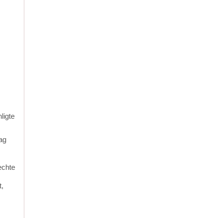
ligte
ag
echte
t,