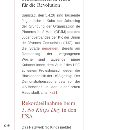
für die Revolution
Samstag, den 5.4.26 sind Tausende
Jugendliche in Kuba zum Jahrestag
der Gründung der Organización de
Pioneros José Martí (OPJM) und des
Jugendverbandes der KP, der Unión
de Jóvenes Comunistas (UJC), auf
die Straße
gegangen
.
Bereits am
Donnerstag der vergangenen
m
Woche sind tausende junge
Kubaner:innen dem Aufruf des UJC
zu einem Protestmarsch gegen die
Blockadepolitik der USA gefolgt.
Der
Demonstrationszug endete vor der
US-Botschaft in der kubanischen
Hauptstadt.
amerika21
Rekordteilnahme beim
3.
No Kings Day
in den
USA
t die
Das Netzwerk No Kings meldet