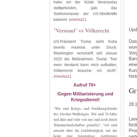
habe vor der Küste Venezuelas
stattgefunden, gab das
Südkommando der US-Streitkräfte
bekannt.
amerika21
"Verstand" vs Völkerecht
Upd
Das 
US-Präsident Trump sieht Kuba
wurd
bereits maximal unter Druck.
Vorg
Washington verschärft seit Januar
Bank
2025 die Maßnahmen. Trump: "Nur
ein
mein Verstand kann mich aufhalten,
Kun
Völkerrecht brauche ich nicht".
his
Amerika21
Aufruf 70+
Gr
Gegen Militarisierung und
Kriegsdienst!
28.
"Wir sind Kriegs- und Nachkriegskinder
des Zweiten Weltkrieges. Wir sind 70 Jahre
Land
und älter und viele von uns sind noch durch
ford
Trümmerlandschaften gelaufen", "wir sind
entsetzt über die Leichtfertigkeit, mit der
Pro
heute eine beispiellose Aufrüstung
verl