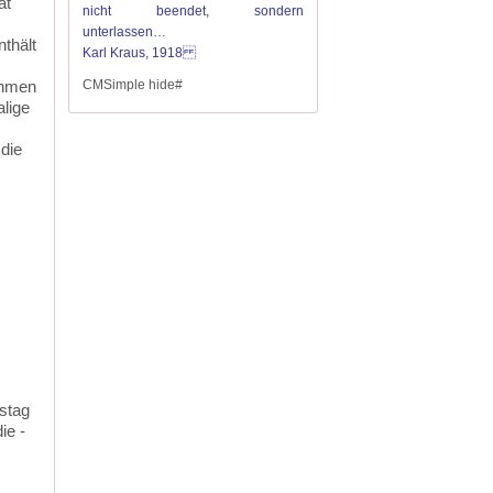
ät
nicht beendet, sondern
unterlassen…
thält
Karl Kraus, 1918
ahmen
CMSimple hide#
lige
 die
stag
ie ­