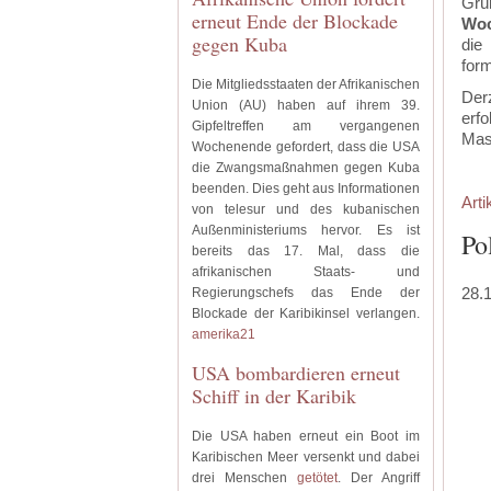
Gr
erneut Ende der Blockade
Wo
gegen Kuba
die
form
Die Mitgliedsstaaten der Afrikanischen
Derz
Union (AU) haben auf ihrem 39.
erf
Gipfeltreffen am vergangenen
Mas
Wochenende gefordert, dass die USA
die Zwangsmaßnahmen gegen Kuba
beenden. Dies geht aus Informationen
Arti
von telesur und des kubanischen
Außenministeriums hervor. Es ist
Po
bereits das 17. Mal, dass die
afrikanischen Staats- und
28.
Regierungschefs das Ende der
Blockade der Karibikinsel verlangen.
amerika21
USA bombardieren erneut
Schiff in der Karibik
Die USA haben erneut ein Boot im
Karibischen Meer versenkt und dabei
drei Menschen
getötet
. Der Angriff