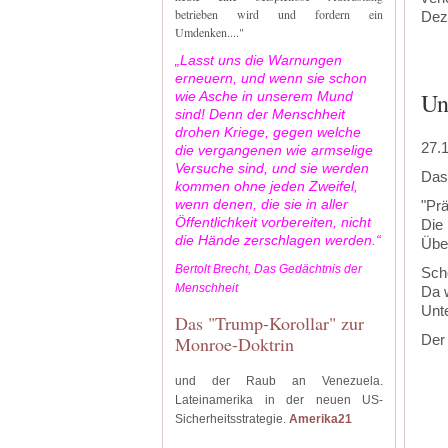
betrieben wird und fordern ein
Dez
Umdenken...."
„Lasst uns die Warnungen
erneuern, und wenn sie schon
Un
wie Asche in unserem Mund
sind! Denn der Menschheit
drohen Kriege, gegen welche
27.
die vergangenen wie armselige
Versuche sind, und sie werden
Das 
kommen ohne jeden Zweifel,
wenn denen, die sie in aller
"Prä
Öffentlichkeit vorbereiten, nicht
Die 
die Hände zerschlagen werden.“
Übe
Bertolt Brecht, Das Gedächtnis der
Scho
Menschheit
Da 
Unt
Das "Trump-Korollar" zur
Der
Monroe-Doktrin
und der Raub an Venezuela.
‍
Lateinamerika in der neuen US-
Sicherheitsstrategie.
Amerika21