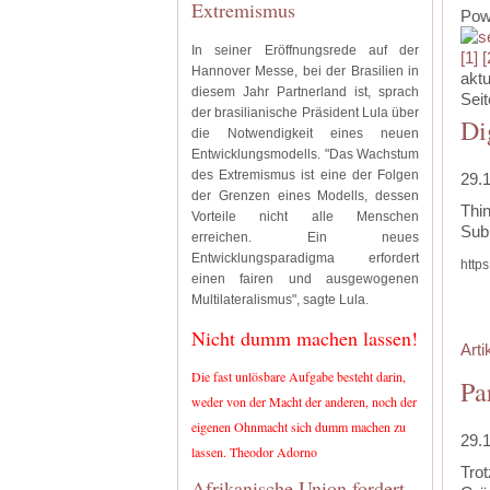
Extremismus
Pow
In seiner Eröffnungsrede auf der
[1]
[
Hannover Messe, bei der Brasilien in
aktu
diesem Jahr Partnerland ist, sprach
Seit
der brasilianische Präsident Lula über
Di
die Notwendigkeit eines neuen
Entwicklungsmodells. "Das Wachstum
des Extremismus ist eine der Folgen
29.
der Grenzen eines Modells, dessen
Thin
Vorteile nicht alle Menschen
Sub
erreichen. Ein neues
Entwicklungsparadigma erfordert
http
einen fairen und ausgewogenen
Multilateralismus", sagte Lula.
Nicht dumm machen lassen!
Arti
Die fast unlösbare Aufgabe besteht darin,
Pa
weder von der Macht der anderen, noch der
eigenen Ohnmacht sich dumm machen zu
29.
lassen. Theodor Adorno
Tro
Afrikanische Union fordert