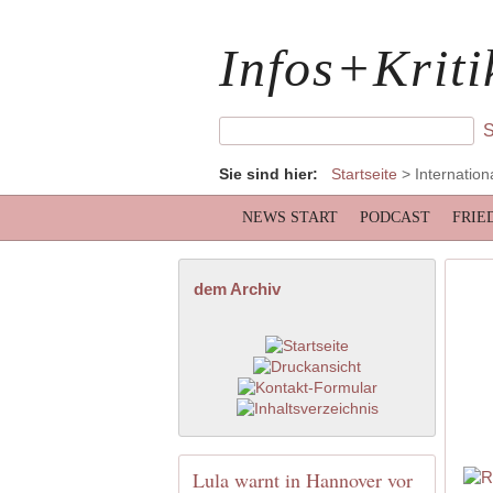
Infos+Kriti
Sie sind hier:
Startseite
>
Internation
NEWS START
PODCAST
FRIE
dem Archiv
Lula warnt in Hannover vor