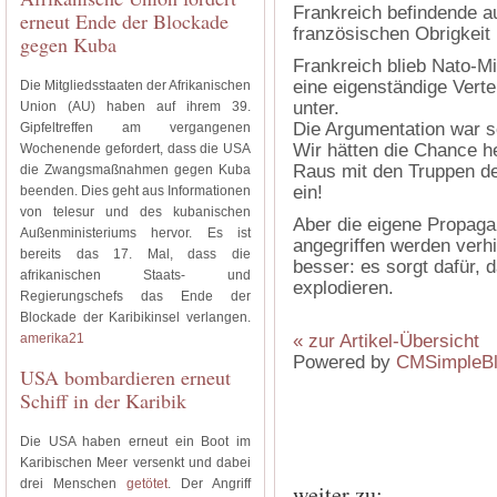
Frankreich befindende a
erneut Ende der Blockade
französischen Obrigkeit 
gegen Kuba
Frankreich blieb Nato-Mi
eine eigenständige Verte
Die Mitgliedsstaaten der Afrikanischen
unter.
Union (AU) haben auf ihrem 39.
Die Argumentation war se
Gipfeltreffen am vergangenen
Wir hätten die Chance h
Wochenende gefordert, dass die USA
Raus mit den Truppen de
die Zwangsmaßnahmen gegen Kuba
ein!
beenden. Dies geht aus Informationen
von telesur und des kubanischen
Aber die eigene Propaga
Außenministeriums hervor. Es ist
angegriffen werden verh
bereits das 17. Mal, dass die
besser: es sorgt dafür,
afrikanischen Staats- und
explodieren.
Regierungschefs das Ende der
Blockade der Karibikinsel verlangen.
amerika21
« zur Artikel-Übersicht
Powered by
CMSimpleB
USA bombardieren erneut
Schiff in der Karibik
Die USA haben erneut ein Boot im
Karibischen Meer versenkt und dabei
drei Menschen
getötet
. Der Angriff
weiter zu: