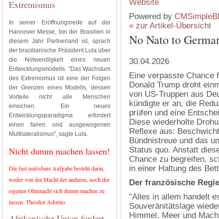
Extremismus
Powered by
CMSimpleB
In seiner Eröffnungsrede auf der
« zur Artikel-Übersicht
Hannover Messe, bei der Brasilien in
No Nato to Germa
diesem Jahr Partnerland ist, sprach
der brasilianische Präsident Lula über
die Notwendigkeit eines neuen
30.04.2026
Entwicklungsmodells. "Das Wachstum
Eine verpasste Chance f
des Extremismus ist eine der Folgen
Donald Trump droht ein
der Grenzen eines Modells, dessen
von US-Truppen aus Deut
Vorteile nicht alle Menschen
kündigte er an, die Red
erreichen. Ein neues
prüfen und eine Entschei
Entwicklungsparadigma erfordert
Diese wiederholte Drohun
einen fairen und ausgewogenen
Reflexe aus: Beschwicht
Multilateralismus", sagte Lula.
Bündnistreue und das un
Nicht dumm machen lassen!
Status quo. Anstatt dies
Chance zu begreifen, sc
in einer Haltung des Bet
Die fast unlösbare Aufgabe besteht darin,
weder von der Macht der anderen, noch der
Der französische Regi
eigenen Ohnmacht sich dumm machen zu
"Alles in allem handelt 
lassen. Theodor Adorno
Souveränitätslage wieder
Himmel, Meer und Macht 
Afrikanische Union fordert