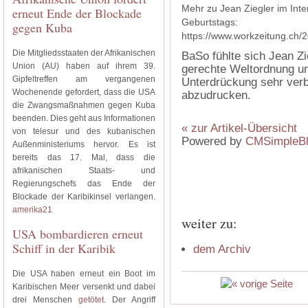
Mehr zu Jean Ziegler im Inte
erneut Ende der Blockade
Geburtstags:
gegen Kuba
https://www.workzeitung.ch/
Die Mitgliedsstaaten der Afrikanischen
BaSo fühlte sich Jean Zie
Union (AU) haben auf ihrem 39.
gerechte Weltordnung u
Gipfeltreffen am vergangenen
Unterdrückung sehr verb
Wochenende gefordert, dass die USA
abzudrucken.
die Zwangsmaßnahmen gegen Kuba
beenden. Dies geht aus Informationen
« zur Artikel-Übersicht
von telesur und des kubanischen
Powered by
CMSimpleB
Außenministeriums hervor. Es ist
bereits das 17. Mal, dass die
afrikanischen Staats- und
Regierungschefs das Ende der
Blockade der Karibikinsel verlangen.
amerika21
weiter zu:
USA bombardieren erneut
Schiff in der Karibik
dem Archiv
Die USA haben erneut ein Boot im
Karibischen Meer versenkt und dabei
drei Menschen
getötet
. Der Angriff