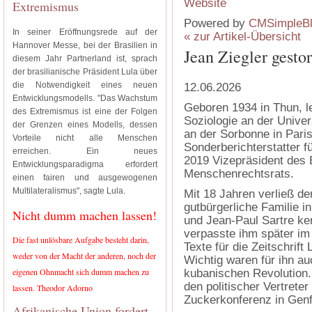
Extremismus
Powered by
CMSimpleB
In seiner Eröffnungsrede auf der
« zur Artikel-Übersicht
Hannover Messe, bei der Brasilien in
Jean Ziegler gesto
diesem Jahr Partnerland ist, sprach
der brasilianische Präsident Lula über
die Notwendigkeit eines neuen
12.06.2026
Entwicklungsmodells. "Das Wachstum
Ge­boren 1934 in Thun, l
des Extremismus ist eine der Folgen
Soziologie an der Univer
der Grenzen eines Modells, dessen
an der Sorbonne in Pari
Vorteile nicht alle Menschen
Sonderberichterstatter 
erreichen. Ein neues
2019 Vizepräsident des
Entwicklungsparadigma erfordert
Menschenrechtsrats.
einen fairen und ausgewogenen
Multilateralismus", sagte Lula.
Mit 18 Jahren verließ der
gutbürgerliche Familie i
Nicht dumm machen lassen!
und Jean-Paul Sartre ken
verpasste ihm später im
Die fast unlösbare Aufgabe besteht darin,
Texte für die Zeitschri
weder von der Macht der anderen, noch der
Wichtig waren für ihn a
eigenen Ohnmacht sich dumm machen zu
kubanischen Revolution.
den politischer Vertrete
lassen. Theodor Adorno
Zuckerkonferenz in Genf
Afrikanische Union fordert