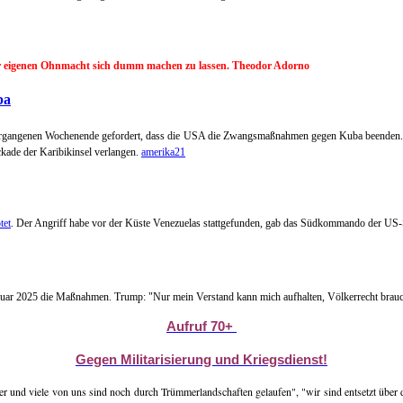
der eigenen Ohnmacht sich dumm machen zu lassen. Theodor Adorno
ba
 vergangenen Wochenende gefordert, dass die USA die Zwangsmaßnahmen gegen Kuba beenden. D
ckade der Karibikinsel verlangen.
amerika21
tet
. Der Angriff habe vor der Küste Venezuelas stattgefunden, gab das Südkommando der US-S
nuar 2025 die Maßnahmen. Trump: "Nur mein Verstand kann mich aufhalten, Völkerrecht brauc
Aufruf 70+
Gegen Militarisierung und Kriegsdienst!
 und viele von uns sind noch durch Trümmerlandschaften gelaufen", "wir sind entsetzt über die