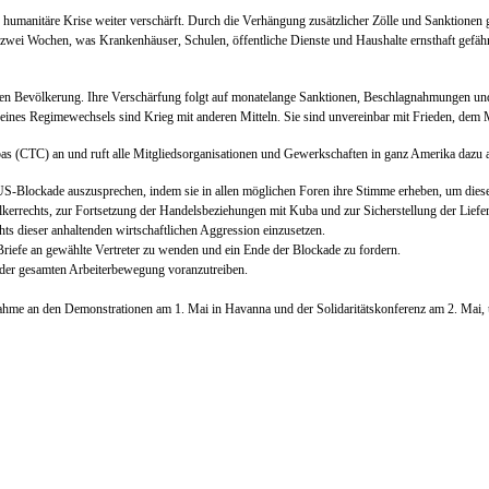
umanitäre Krise weiter verschärft. Durch die Verhängung zusätzlicher Zölle und Sanktione
für zwei Wochen, was Krankenhäuser, Schulen, öffentliche Dienste und Haushalte ernsthaft ge
hen Bevölkerung. Ihre Verschärfung folgt auf monatelange Sanktionen, Beschlagnahmungen und
 eines Regimewechsels sind Krieg mit anderen Mitteln. Sie sind unvereinbar mit Frieden, dem
bas (CTC) an und ruft alle Mitgliedsorganisationen und Gewerkschaften in ganz Amerika dazu 
ie US-Blockade auszusprechen, indem sie in allen möglichen Foren ihre Stimme erheben, um die
rrechts, zur Fortsetzung der Handelsbeziehungen mit Kuba und zur Sicherstellung der Lieferun
chts dieser anhaltenden wirtschaftlichen Aggression einzusetzen.
 Briefe an gewählte Vertreter zu wenden und ein Ende der Blockade zu fordern.
der gesamten Arbeiterbewegung voranzutreiben.
nahme an den Demonstrationen am 1. Mai in Havanna und der Solidaritätskonferenz am 2. Mai, 