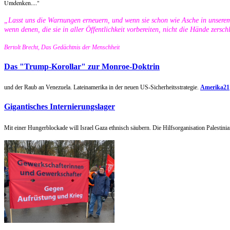
Umdenken...."
„Lasst uns die Warnungen erneuern, und wenn sie schon wie Asche in unsere
wenn denen, die sie in aller Öffentlichkeit vorbereiten, nicht die Hände zersc
Bertolt Brecht, Das Gedächtnis der Menschheit
Das "Trump-Korollar" zur Monroe-Doktrin
und der Raub an Venezuela. Lateinamerika in der neuen US-Sicherheitsstrategie.
Amerika21
Gigantisches Internierungslager
Mit einer Hungerblockade will Israel Gaza ethnisch säubern. Die Hilfsorganisation Palestini