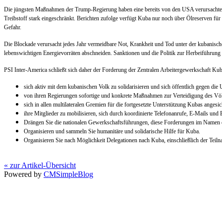
Die jüngsten Maßnahmen der Trump-Regierung haben eine bereits von den USA verursachte h
Treibstoff stark eingeschränkt. Berichten zufolge verfügt Kuba nur noch über Ölreserven 
Gefahr.
Die Blockade verursacht jedes Jahr vermeidbare Not, Krankheit und Tod unter der kubanisc
lebenswichtigen Energievorräten abschneiden. Sanktionen und die Politik zur Herbeiführung
PSI Inter-America schließt sich daher der Forderung der Zentralen Arbeitergewerkschaft Ku
sich aktiv mit dem kubanischen Volk zu solidarisieren und sich öffentlich gegen d
von ihren Regierungen sofortige und konkrete Maßnahmen zur Verteidigung des Völke
sich in allen multilateralen Gremien für die fortgesetzte Unterstützung Kubas angesi
ihre Mitglieder zu mobilisieren, sich durch koordinierte Telefonanrufe, E-Mails und
Drängen Sie die nationalen Gewerkschaftsführungen, diese Forderungen im Namen 
Organisieren und sammeln Sie humanitäre und solidarische Hilfe für Kuba.
Organisieren Sie nach Möglichkeit Delegationen nach Kuba, einschließlich der Teil
« zur Artikel-Übersicht
Powered by
CMSimpleBlog