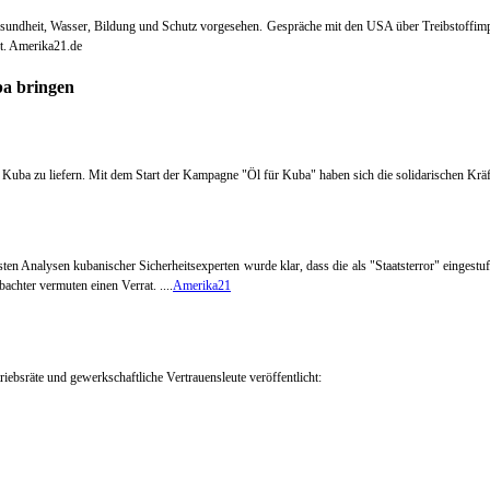
Gesundheit, Wasser, Bildung und Schutz vorgesehen. Gespräche mit den USA über Treibstoffimp
t. Amerika21.de
Kuba zu liefern. Mit dem Start der Kampagne "Öl für Kuba" haben sich die solidarischen Kräf
rsten Analysen kubanischer Sicherheitsexperten wurde klar, dass die als "Staatsterror" einges
achter vermuten einen Verrat.
....
Amerika21
riebsräte und gewerkschaftliche Vertrauensleute veröffentlicht: