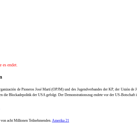
e es endet.
n
rganización de Pioneros José Martí (OPJM) und des Jugendverbandes der KP, der Unión de 
n die Blockadepolitik der USA gefolgt.
Der Demonstrationszug endete vor der US-Botschaft i
 von acht Millionen Teilnehmenden.
Amerika 21