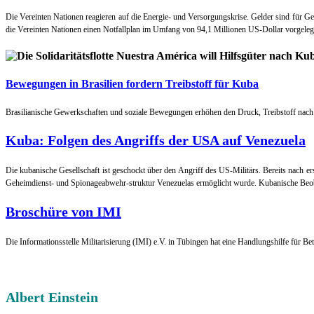
Die Vereinten Nationen reagieren auf die Energie- und Versorgungskrise. Gelder sind für 
die Vereinten Nationen einen Notfallplan im Umfang von 94,1 Millionen US-Dollar vorgeleg
Bewegungen in Brasilien fordern Treibstoff für Kuba
Brasilianische Gewerkschaften und soziale Bewegungen erhöhen den Druck, Treibstoff nach 
Kuba: Folgen des Angriffs der USA auf Venezuela
Die kubanische Gesellschaft ist geschockt über den Angriff des US-Militärs. Bereits nach e
Geheimdienst- und Spionageabwehr-struktur Venezuelas ermöglicht wurde. Kubanische Beob
Broschüre von IMI
Die Informationsstelle Militarisierung (IMI) e.V. in Tübingen hat eine Handlungshilfe für Bet
Albert Einstein