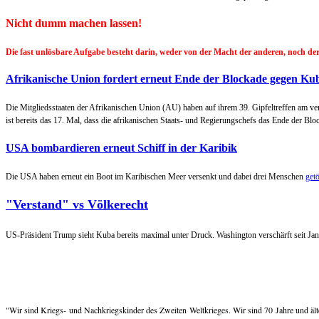
Nicht dumm machen lassen!
Die fast unlösbare Aufgabe besteht darin, weder von der Macht der anderen, noch 
Afrikanische Union fordert erneut Ende der Blockade gegen Ku
Die Mitgliedsstaaten der Afrikanischen Union (AU) haben auf ihrem 39. Gipfeltreffen am
ist bereits das 17. Mal, dass die afrikanischen Staats- und Regierungschefs das Ende der Blo
USA bombardieren erneut Schiff in der Karibik
Die USA haben erneut ein Boot im Karibischen Meer versenkt und dabei drei Menschen
getö
"Verstand" vs Völkerecht
US-Präsident Trump sieht Kuba bereits maximal unter Druck. Washington verschärft seit Ja
"Wir sind Kriegs- und Nachkriegskinder des Zweiten Weltkrieges. Wir sind 70 Jahre und älter