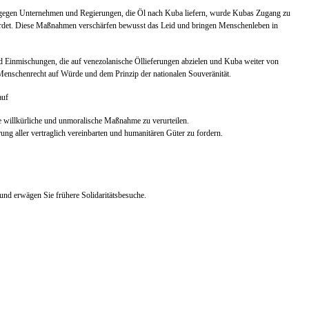
n gegen Unternehmen und Regierungen, die Öl nach Kuba liefern, wurde Kubas Zugang zu
fährdet. Diese Maßnahmen verschärfen bewusst das Leid und bringen Menschenleben in
 Einmischungen, die auf venezolanische Öllieferungen abzielen und Kuba weiter von
 Menschenrecht auf Würde und dem Prinzip der nationalen Souveränität.
auf
se willkürliche und unmoralische Maßnahme zu verurteilen.
g aller vertraglich vereinbarten und humanitären Güter zu fordern.
und erwägen Sie frühere Solidaritätsbesuche.