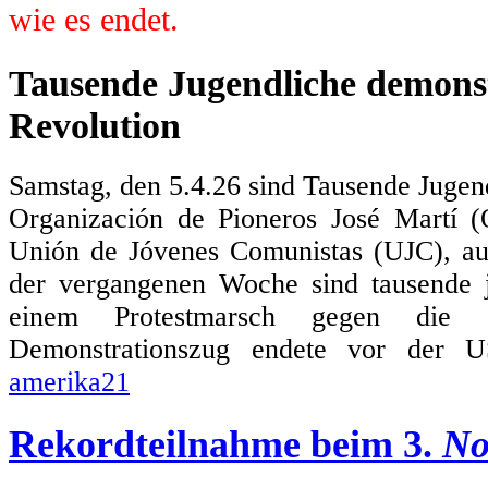
wie es endet.
Tausende Jugendliche demonst
Revolution
Samstag, den 5.4.26 sind Tausende Jugen
Organización de Pioneros José Martí 
Unión de Jóvenes Comunistas (UJC), au
der vergangenen Woche sind tausende
einem Protestmarsch gegen die 
Demonstrationszug endete vor der US
amerika21
Rekordteilnahme beim 3.
No