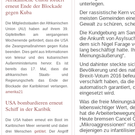
unterlegen.
erneut Ende der Blockade
gegen Kuba
Der rassistische Kern vo
meisten Gemeinden eine 
Die Mitgliedsstaaten der Afrikanischen
Gewalt zu schüren, sche
Union (AU) haben auf ihrem 39.
Die Kundgebung am Samst
Gipfeltreffen am vergangenen
die Ankunft von Asylsuc
Wochenende gefordert, dass die USA
dem sich Nigel Farage 
die Zwangsmaßnahmen gegen Kuba
lang beschäftigt hatte. 
beenden. Dies geht aus Informationen
Meinungsäußerung“.
von telesur und des kubanischen
Außenministeriums hervor. Es ist
Und dahinter steckte sic
bereits das 17. Mal, dass die
Bevölkerung und des nat
afrikanischen Staats- und
Brexit-Votum 2016 befeu
Regierungschefs das Ende der
verschärft haben, da di
Blockade der Karibikinsel verlangen.
automatisch garantiert,
amerika21
eingesetzt wird.
USA bombardieren erneut
Was die freie Meinungsäuß
lebenswichtiger Wert, de
Schiff in der Karibik
hat die Arbeiterbewegung
Heute bremsen Cancel C
Die USA haben erneut ein Boot im
„Mikroaggressionen“ nich
Karibischen Meer versenkt und dabei
diejenigen zu infantilisi
drei Menschen
getötet
. Der Angriff