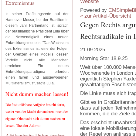
Extremismus
Powered by
CMSimpleB
In seiner Eröffnungsrede auf der
« zur Artikel-Übersicht
Hannover Messe, bei der Brasilien in
Gegen Rechts argu
diesem Jahr Partnerland ist, sprach
der brasilianische Präsident Lula über
Rechtsradikale in
die Notwendigkeit eines neuen
Entwicklungsmodells. "Das Wachstum
des Extremismus ist eine der Folgen
21.09.2025
der Grenzen eines Modells, dessen
Morning Star 18.9.25
Vorteile nicht alle Menschen
erreichen. Ein neues
Weit über 100.000 Mens
Entwicklungsparadigma erfordert
Wochenende in London 
einen fairen und ausgewogenen
eigentlich Stephen Yaxl
Multilateralismus", sagte Lula.
gewalttätigen Faschiste
Nicht dumm machen lassen!
Die Linke muss sich fr
Gibt es in Großbritanni
Die fast unlösbare Aufgabe besteht darin,
dass auf jeden Teilnehm
weder von der Macht der anderen, noch der
kommen, die die Ziele de
eigenen Ohnmacht sich dumm machen zu
Das erscheint unwahrsc
lassen. Theodor Adorno
eine lokale Mobilisierung
der Regel von antirass
Afrikanische Union fordert