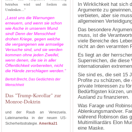
In Wirklichkeit hat sich
betrieben wird und fordern ein
Umdenken...."
Argumente zu gewinnen, 
verbieten, aber sie mus
„Lasst uns die Warnungen
allgemeinen Verteidigun
erneuern, und wenn sie schon
wie Asche in unserem Mund
Das besondere Argument
sind! Denn der Menschheit
muss, ist die Verantwor
drohen Kriege, gegen welche
viele Bereiche des Leben
die vergangenen wie armselige
nicht an den verarmten 
Versuche sind, und sie werden
Es liegt an der herrsch
kommen ohne jeden Zweifel,
wenn denen, die sie in aller
Superreichen, die diese
Öffentlichkeit vorbereiten, nicht
internationalen extreme
die Hände zerschlagen werden.“
Sie sind es, die seit 1
Bertolt Brecht, Das Gedächtnis der
Profite zu schützen, die
Menschheit
private Interessen zu för
Bedürftigsten kürzen, um
Das "Trump-Korollar" zur
Ausland zu finanzieren.
Monroe-Doktrin
Was Farage und Robinson 
Ablenkungsmanöver. Farag
und der Raub an Venezuela.
während Robinson das gu
Lateinamerika in der neuen US-
Multimilliardärs Elon Mu
Sicherheitsstrategie.
Amerika21
eine Maske.