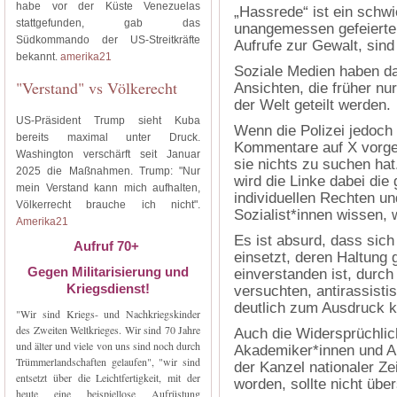
habe vor der Küste Venezuelas
„Hassrede“ ist ein schwi
stattgefunden, gab das
unangemessen gefeierten
Südkommando der US-Streitkräfte
Aufrufe zur Gewalt, sind
bekannt.
amerika21
Soziale Medien haben da
"Verstand" vs Völkerecht
Ansichten, die früher nu
der Welt geteilt werden.
US-Präsident Trump sieht Kuba
Wenn die Polizei jedoch
bereits maximal unter Druck.
Kommentare auf X vorgeht
Washington verschärft seit Januar
sie nichts zu suchen hat
2025 die Maßnahmen. Trump: "Nur
wird die Linke dabei die
mein Verstand kann mich aufhalten,
individuellen Rechten un
Völkerrecht brauche ich nicht".
Sozialist*innen wissen, 
Amerika21
Es ist absurd, dass sic
Aufruf 70+
einsetzt, deren Haltung
Gegen Militarisierung und
einverstanden ist, durc
Kriegsdienst!
versuchten, antirassist
deutlich zum Ausdruck 
"Wir sind Kriegs- und Nachkriegskinder
des Zweiten Weltkrieges. Wir sind 70 Jahre
Auch die Widersprüchlic
und älter und viele von uns sind noch durch
Akademiker*innen und Au
Trümmerlandschaften gelaufen", "wir sind
der Kanzel nationaler 
entsetzt über die Leichtfertigkeit, mit der
worden, sollte nicht üb
heute eine beispiellose Aufrüstung