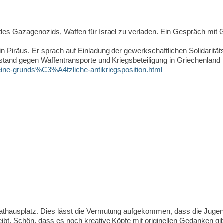
 des Gazagenozids, Waffen für Israel zu verladen. Ein Gespräch mit
n Piräus. Er sprach auf Einladung der gewerkschaftlichen Solidaritä
and gegen Waffentransporte und Kriegsbeteiligung in Griechenland
-eine-grunds%C3%A4tzliche-antikriegsposition.html
athausplatz. Dies lässt die Vermutung aufgekommen, dass die Jugend -
bt. Schön, dass es noch kreative Köpfe mit originellen Gedanken gibt