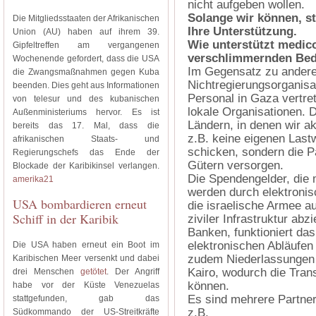
nicht aufgeben wollen.
Solange wir können, st
Die Mitgliedsstaaten der Afrikanischen
Ihre Unterstützung.
Union (AU) haben auf ihrem 39.
Wie unterstützt medic
Gipfeltreffen am vergangenen
verschlimmernden Bedi
Wochenende gefordert, dass die USA
Im Gegensatz zu anderen
die Zwangsmaßnahmen gegen Kuba
Nichtregierungsorganisa
beenden. Dies geht aus Informationen
Personal in Gaza vertret
von telesur und des kubanischen
lokale Organisationen. D
Außenministeriums hervor. Es ist
Ländern, in denen wir ak
bereits das 17. Mal, dass die
z.B. keine eigenen Last
afrikanischen Staats- und
schicken, sondern die P
Regierungschefs das Ende der
Gütern versorgen.
Blockade der Karibikinsel verlangen.
Die Spendengelder, die m
amerika21
werden durch elektronis
USA bombardieren erneut
die israelische Armee au
Schiff in der Karibik
ziviler Infrastruktur abz
Banken, funktioniert da
elektronischen Abläufen
Die USA haben erneut ein Boot im
zudem Niederlassungen 
Karibischen Meer versenkt und dabei
Kairo, wodurch die Tran
drei Menschen
getötet
. Der Angriff
können.
habe vor der Küste Venezuelas
Es sind mehrere Partnero
stattgefunden, gab das
z.B.
Südkommando der US-Streitkräfte