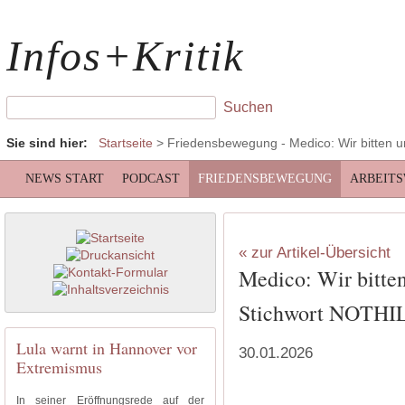
Infos+Kritik
Sie sind hier:
Startseite
>
Friedensbewegung
- Medico: Wir bitte
NEWS START
PODCAST
FRIEDENSBEWEGUNG
ARBEIT
« zur Artikel-Übersicht
Medico: Wir bitte
Stichwort NOTH
Lula warnt in Hannover vor
30.01.2026
Extremismus
In seiner Eröffnungsrede auf der