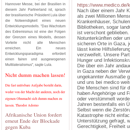
Hannover Messe, bei der Brasilien in
https://www.medico.de/
diesem Jahr Partnerland ist, sprach
Nach über einem Jahr K
der brasilianische Präsident Lula über
als zwei Millionen Mens
die Notwendigkeit eines neuen
Krankenhäuser, Schulen
Entwicklungsmodells. "Das Wachstum
Bibliotheken, sogar lan
des Extremismus ist eine der Folgen
ist verschont geblieben
der Grenzen eines Modells, dessen
Notunterkünften oder un
Vorteile nicht alle Menschen
sicheren Orte in Gaza, je
erreichen. Ein neues
lässt keine Hilfslieferun
Entwicklungsparadigma erfordert
verzweifelt. Unsere Par
einen fairen und ausgewogenen
Hunger und Infektionsk
Multilateralismus", sagte Lula.
Die über ein Jahr andau
in Gaza neben der Verwü
Nicht dumm machen lassen!
ungekannter Ausmaße gef
und uns bei medico weite
Die fast unlösbare Aufgabe besteht darin,
Die Menschen sind für d
weder von der Macht der anderen, noch der
haben Angehörige und Fr
eigenen Ohnmacht sich dumm machen zu
oder verstümmelt worden
Jahren bestenfalls ein Ü
lassen. Theodor Adorno
Selbst wenn die Zerstör
Afrikanische Union fordert
Katastrophe nicht einfa
erneut Ende der Blockade
Unterstützung gefragt, w
gegen Kuba
Gerechtigkeit, Freiheit 