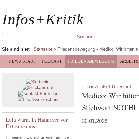
Infos+Kritik
Sie sind hier:
Startseite
>
Friedensbewegung
- Medico: Wir bitte
NEWS START
PODCAST
FRIEDENSBEWEGUNG
ARBEIT
« zur Artikel-Übersicht
Medico: Wir bitte
Stichwort NOTH
Lula warnt in Hannover vor
30.01.2026
Extremismus
In seiner Eröffnungsrede auf der