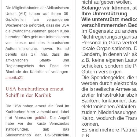
nicht aufgeben wollen.
Solange wir können, st
Die Mitgliedsstaaten der Afrikanischen
Ihre Unterstützung.
Union (AU) haben auf ihrem 39.
Wie unterstützt medic
Gipfeltreffen am vergangenen
verschlimmernden Bedi
Wochenende gefordert, dass die USA
Im Gegensatz zu anderen
die Zwangsmaßnahmen gegen Kuba
Nichtregierungsorganisa
beenden. Dies geht aus Informationen
Personal in Gaza vertret
von telesur und des kubanischen
lokale Organisationen. D
Außenministeriums hervor. Es ist
Ländern, in denen wir ak
bereits das 17. Mal, dass die
z.B. keine eigenen Last
afrikanischen Staats- und
schicken, sondern die P
Regierungschefs das Ende der
Gütern versorgen.
Blockade der Karibikinsel verlangen.
Die Spendengelder, die m
amerika21
werden durch elektronis
USA bombardieren erneut
die israelische Armee au
Schiff in der Karibik
ziviler Infrastruktur abz
Banken, funktioniert da
elektronischen Abläufen
Die USA haben erneut ein Boot im
zudem Niederlassungen 
Karibischen Meer versenkt und dabei
Kairo, wodurch die Tran
drei Menschen
getötet
. Der Angriff
können.
habe vor der Küste Venezuelas
Es sind mehrere Partnero
stattgefunden, gab das
z.B.
Südkommando der US-Streitkräfte