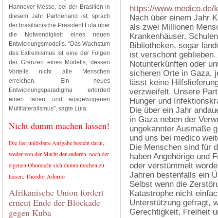
Hannover Messe, bei der Brasilien in
https://www.medico.de/
diesem Jahr Partnerland ist, sprach
Nach über einem Jahr K
der brasilianische Präsident Lula über
als zwei Millionen Mens
die Notwendigkeit eines neuen
Krankenhäuser, Schulen
Entwicklungsmodells. "Das Wachstum
Bibliotheken, sogar lan
des Extremismus ist eine der Folgen
ist verschont geblieben
der Grenzen eines Modells, dessen
Notunterkünften oder un
Vorteile nicht alle Menschen
sicheren Orte in Gaza, je
erreichen. Ein neues
lässt keine Hilfslieferun
Entwicklungsparadigma erfordert
verzweifelt. Unsere Par
einen fairen und ausgewogenen
Hunger und Infektionsk
Multilateralismus", sagte Lula.
Die über ein Jahr andau
in Gaza neben der Verwü
Nicht dumm machen lassen!
ungekannter Ausmaße gef
und uns bei medico weite
Die fast unlösbare Aufgabe besteht darin,
Die Menschen sind für d
weder von der Macht der anderen, noch der
haben Angehörige und Fr
eigenen Ohnmacht sich dumm machen zu
oder verstümmelt worden
Jahren bestenfalls ein Ü
lassen. Theodor Adorno
Selbst wenn die Zerstör
Afrikanische Union fordert
Katastrophe nicht einfa
erneut Ende der Blockade
Unterstützung gefragt, w
gegen Kuba
Gerechtigkeit, Freiheit 