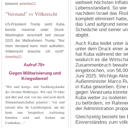
weltweit höchsten Inflat
bekannt.
amerika21
Lebensstandard. So wie 
"Verstand" vs Völkerecht
nachdem Israel das Risi
komplett eliminiert hatt
das Land aufgrund seine
US-Präsident Trump sieht Kuba
Schwäche und seiner unb
bereits maximal unter Druck.
abgibt.
Washington verschärft seit Januar
2025 die Maßnahmen. Trump: "Nur
Auch Kuba leidet unter ä
mein Verstand kann mich aufhalten,
unter dem Druck einer
Völkerrecht brauche ich nicht".
hat Kuba während der let
Amerika21
wodurch es die Wirtscha
Aufruf 70+
Zusammenbruch bewahrte
eingebrochen, von 56.00
Gegen Militarisierung und
Juni 2025. Wichtige Akt
Kriegsdienst!
Außenminister Marco Ru
in Kuba geworben. Eine 
"Wir sind Kriegs- und Nachkriegskinder
des Zweiten Weltkrieges. Wir sind 70 Jahre
gegen Venezuela könnte
und älter und viele von uns sind noch durch
Kuba weiter zu isoliere
Trümmerlandschaften gelaufen", "wir sind
zu befördern, im Rahmen
entsetzt über die Leichtfertigkeit, mit der
der Administration propag
heute eine beispiellose Aufrüstung
Gleichzeitig besteht bei
betrieben wird und fordern ein
Einverständnis zum völ
Umdenken...."