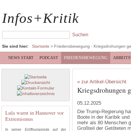
Infos+Kritik
Sie sind hier:
Startseite
>
Friedensbewegung
- Kriegsdrohungen g
NEWS START
PODCAST
FRIEDENSBEWEGUNG
ARBEIT
« zur Artikel-Übersicht
Kriegsdrohungen 
05.12.2025
Die Trump-Regierung hat
Lula warnt in Hannover vor
Boote in der Karibik und
Extremismus
mehr als 80 Menschen ge
Großteil der Getöteten m
In seiner Eröffnungsrede auf der