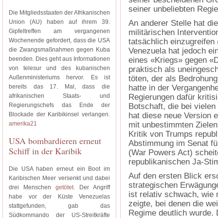
seiner unbeliebten Regie
Die Mitgliedsstaaten der Afrikanischen
Union (AU) haben auf ihrem 39.
An anderer Stelle hat di
Gipfeltreffen am vergangenen
militärischen Interventi
Wochenende gefordert, dass die USA
tatsächlich einzugreife
die Zwangsmaßnahmen gegen Kuba
Venezuela hat jedoch ei
beenden. Dies geht aus Informationen
eines «Kriegs» gegen «D
von telesur und des kubanischen
praktisch als uneingesc
Außenministeriums hervor. Es ist
töten, der als Bedrohun
bereits das 17. Mal, dass die
hatte in der Vergangenh
afrikanischen Staats- und
Regierungen dafür kritis
Regierungschefs das Ende der
Botschaft, die bei viel
Blockade der Karibikinsel verlangen.
hat diese neue Version 
amerika21
mit unbestimmten Zielen
Kritik von Trumps republ
USA bombardieren erneut
Abstimmung im Senat fü
Schiff in der Karibik
(War Powers Act) scheit
republikanischen Ja-St
Die USA haben erneut ein Boot im
Auf den ersten Blick er
Karibischen Meer versenkt und dabei
strategischen Erwägunge
drei Menschen
getötet
. Der Angriff
ist relativ schwach, wie
habe vor der Küste Venezuelas
zeigte, bei denen die we
stattgefunden, gab das
Regime deutlich wurde. D
Südkommando der US-Streitkräfte