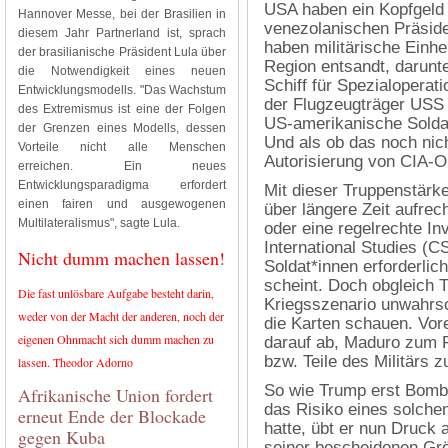
USA haben ein Kopfgeld 
Hannover Messe, bei der Brasilien in
venezolanischen Präside
diesem Jahr Partnerland ist, sprach
haben militärische Einhei
der brasilianische Präsident Lula über
Region entsandt, darunte
die Notwendigkeit eines neuen
Schiff für Spezialopera
Entwicklungsmodells. "Das Wachstum
der Flugzeugträger USS 
des Extremismus ist eine der Folgen
US-amerikanische Soldat
der Grenzen eines Modells, dessen
Und als ob das noch nic
Vorteile nicht alle Menschen
Autorisierung von CIA-Op
erreichen. Ein neues
Entwicklungsparadigma erfordert
Mit dieser Truppenstärke
einen fairen und ausgewogenen
über längere Zeit aufrec
Multilateralismus", sagte Lula.
oder eine regelrechte In
International Studies (
Nicht dumm machen lassen!
Soldat*innen erforderlic
scheint. Doch obgleich 
Die fast unlösbare Aufgabe besteht darin,
Kriegsszenario unwahrsch
weder von der Macht der anderen, noch der
die Karten schauen. Vor
eigenen Ohnmacht sich dumm machen zu
darauf ab, Maduro zum R
bzw. Teile des Militärs 
lassen. Theodor Adorno
So wie Trump erst Bomben
Afrikanische Union fordert
das Risiko eines solchen
erneut Ende der Blockade
hatte, übt er nun Druck 
gegen Kuba
seiner bescheidenen Grö