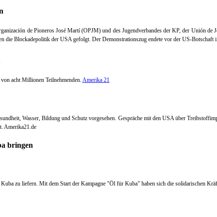
n
rganización de Pioneros José Martí (OPJM) und des Jugendverbandes der KP, der Unión de 
n die Blockadepolitik der USA gefolgt.
Der Demonstrationszug endete vor der US-Botschaft i
 von acht Millionen Teilnehmenden.
Amerika 21
Gesundheit, Wasser, Bildung und Schutz vorgesehen. Gespräche mit den USA über Treibstoffimp
t. Amerika21.de
Kuba zu liefern. Mit dem Start der Kampagne "Öl für Kuba" haben sich die solidarischen Kräf