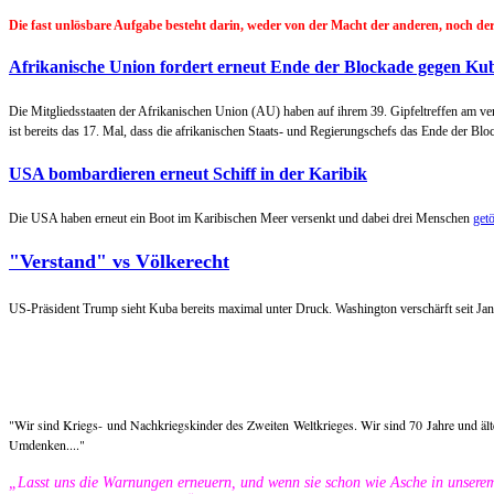
Die fast unlösbare Aufgabe besteht darin, weder von der Macht der anderen, noch 
Afrikanische Union fordert erneut Ende der Blockade gegen Ku
Die Mitgliedsstaaten der Afrikanischen Union (AU) haben auf ihrem 39. Gipfeltreffen am
ist bereits das 17. Mal, dass die afrikanischen Staats- und Regierungschefs das Ende der Blo
USA bombardieren erneut Schiff in der Karibik
Die USA haben erneut ein Boot im Karibischen Meer versenkt und dabei drei Menschen
getö
"Verstand" vs Völkerecht
US-Präsident Trump sieht Kuba bereits maximal unter Druck. Washington verschärft seit Ja
"Wir sind Kriegs- und Nachkriegskinder des Zweiten Weltkrieges. Wir sind 70 Jahre und älter
Umdenken...."
„Lasst uns die Warnungen erneuern, und wenn sie schon wie Asche in unsere