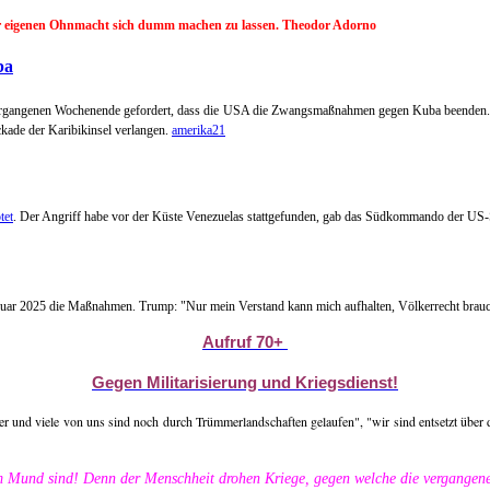
der eigenen Ohnmacht sich dumm machen zu lassen. Theodor Adorno
ba
 vergangenen Wochenende gefordert, dass die USA die Zwangsmaßnahmen gegen Kuba beenden. D
ckade der Karibikinsel verlangen.
amerika21
tet
. Der Angriff habe vor der Küste Venezuelas stattgefunden, gab das Südkommando der US-S
nuar 2025 die Maßnahmen. Trump: "Nur mein Verstand kann mich aufhalten, Völkerrecht brauc
Aufruf 70+
Gegen Militarisierung und Kriegsdienst!
 und viele von uns sind noch durch Trümmerlandschaften gelaufen", "wir sind entsetzt über die
m Mund sind! Denn der Menschheit drohen Kriege, gegen welche die vergangene