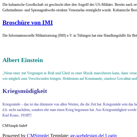
Die kubanische Gesellschaft ist geschockt über den Angriff des US-Militärs. Bereits nach e
Geheimdienst- und Spionageabwehr-struktur Venezuelas ermöglicht wurde. Kubanische Beob
Broschüre von IMI
Die Informationsstelle Militarisierung (IMI) e.V. in Tübingen hat eine Handlungshilfe für Bet
Albert Einstein
„Wenn einer mit Vergnügen in Reih und Glied zu einer Musik marschieren kann, dann verach
wie möglich zum Verschwinden bringen. Heldentum auf Kommando, sinnlose Gewalttat und die 
Kriegsmüdigkeit
Kriegsmüde – das ist das dümmste von allen Worten, die die Zeit hat. Kriegsmüde sein d
d.h. nicht nachdem, sondern ehe man einen Krieg begonnen hat. Aus Kriegsmüdigkeit werde 
Karl Kraus, 1918
CMSimple hide#
Powered by
CMSimple
|
Template:
ge-webdesign.de
|
Login