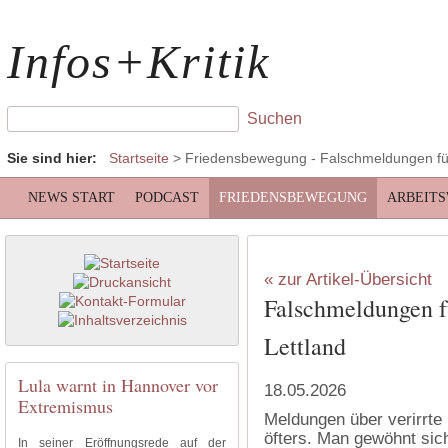
Infos+Kritik
Sie sind hier:
Startseite
>
Friedensbewegung
- Falschmeldungen für
NEWS START
PODCAST
FRIEDENSBEWEGUNG
ARBEIT
« zur Artikel-Übersicht
Falschmeldungen f
Lettland
Lula warnt in Hannover vor
18.05.2026
Extremismus
Meldungen über verirrte
öfters. Man gewöhnt sich
In seiner Eröffnungsrede auf der