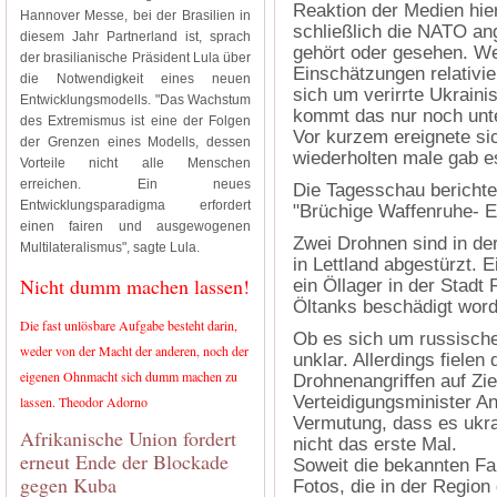
Reaktion der Medien hier
Hannover Messe, bei der Brasilien in
schließlich die NATO ang
diesem Jahr Partnerland ist, sprach
gehört oder gesehen. We
der brasilianische Präsident Lula über
Einschätzungen relativier
die Notwendigkeit eines neuen
sich um verirrte Ukrain
Entwicklungsmodells. "Das Wachstum
kommt das nur noch unter
des Extremismus ist eine der Folgen
Vor kurzem ereignete si
der Grenzen eines Modells, dessen
wiederholten male gab e
Vorteile nicht alle Menschen
erreichen. Ein neues
Die Tagesschau berichte
Entwicklungsparadigma erfordert
"Brüchige Waffenruhe- E
einen fairen und ausgewogenen
Zwei Drohnen sind in d
Multilateralismus", sagte Lula.
in Lettland abgestürzt. 
Nicht dumm machen lassen!
ein Öllager in der Stadt
Öltanks beschädigt wor
Die fast unlösbare Aufgabe besteht darin,
Ob es sich um russische
weder von der Macht der anderen, noch der
unklar. Allerdings fielen 
eigenen Ohnmacht sich dumm machen zu
Drohnenangriffen auf Zi
Verteidigungsminister A
lassen. Theodor Adorno
Vermutung, dass es ukr
Afrikanische Union fordert
nicht das erste Mal.
erneut Ende der Blockade
Soweit die bekannten Fa
gegen Kuba
Fotos, die in der Regio