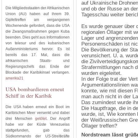
auf Ukrainische Drohnen 
Die Mitgliedsstaaten der Afrikanischen
und ob der Russe an der 
Union (AU) haben auf ihrem 39.
Tagesschau weiter berich
Gipfeltreffen am vergangenen
Wochenende gefordert, dass die USA
Es wurde genauer über d
die Zwangsmaßnahmen gegen Kuba
regionalen Öllager mit 
beenden. Dies geht aus Informationen
Lager und angrenzenden
von telesur und des kubanischen
Personenschäden ist ni
Außenministeriums hervor. Es ist
Die Bevölkerung der Sta
bereits das 17. Mal, dass die
verunsichert. U. a. wurd
afrikanischen Staats- und
die Zivilverteidigungsk
Regierungschefs das Ende der
Strafermittlungen nach d
Blockade der Karibikinsel verlangen.
wurden eigeleitet.
amerika21
In der Folge trat der Ve
Argumentationslinien wa
USA bombardieren erneut
konnte, wie mit diesen F
Schiff in der Karibik
man auch nicht in der La
Das zumindest wurde ih
Die USA haben erneut ein Boot im
Die Hauptfrage, die in de
Karibischen Meer versenkt und dabei
wurde, ist, Wie konnten
drei Menschen
getötet
. Der Angriff
der Weißrussischen Grenz
habe vor der Küste Venezuelas
Öllager treffen?
stattgefunden, gab das
Nordstream lässt grüß
Südkommando der US-Streitkräfte