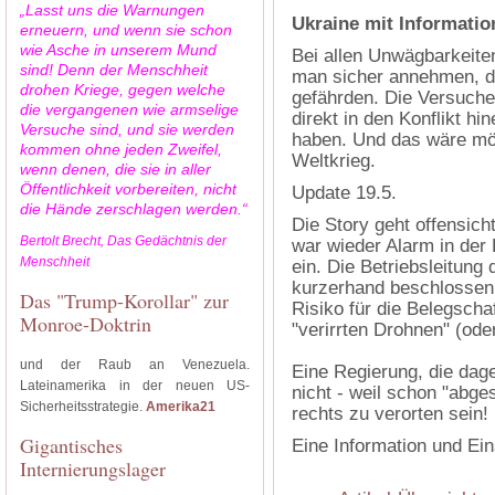
„Lasst uns die Warnungen
Ukraine mit Informatio
erneuern, und wenn sie schon
wie Asche in unserem Mund
Bei allen Unwägbarkeiten
sind! Denn der Menschheit
man sicher annehmen, d
drohen Kriege, gegen welche
gefährden. Die Versuche
die vergangenen wie armselige
direkt in den Konflikt h
Versuche sind, und sie werden
haben. Und das wäre mög
kommen ohne jeden Zweifel,
Weltkrieg.
wenn denen, die sie in aller
Öffentlichkeit vorbereiten, nicht
Update 19.5.
die Hände zerschlagen werden.“
Die Story geht offensich
Bertolt Brecht, Das Gedächtnis der
war wieder Alarm in der
Menschheit
ein. Die Betriebsleitung
kurzerhand beschlossen, 
Das "Trump-Korollar" zur
Risiko für die Belegscha
Monroe-Doktrin
"verirrten Drohnen" (ode
und der Raub an Venezuela.
Eine Regierung, die dage
Lateinamerika in der neuen US-
nicht - weil schon "abge
Sicherheitsstrategie.
Amerika21
rechts zu verorten sein!
Gigantisches
Eine Information und Ei
Internierungslager