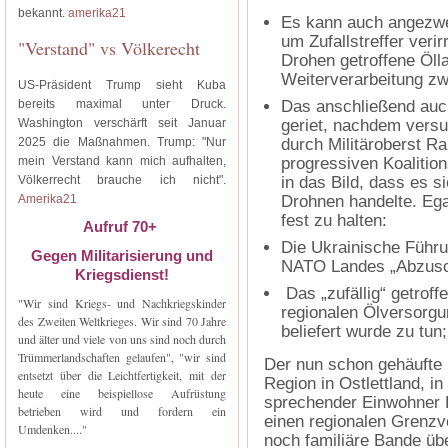
bekannt.
amerika21
Es kann auch angezwei
um Zufallstreffer veri
"Verstand" vs Völkerecht
Drohen getroffene Öll
Weiterverarbeitung zw
US-Präsident Trump sieht Kuba
bereits maximal unter Druck.
Das anschließend auc
Washington verschärft seit Januar
geriet, nachdem versu
2025 die Maßnahmen. Trump: "Nur
durch Militäroberst R
mein Verstand kann mich aufhalten,
progressiven Koalitio
Völkerrecht brauche ich nicht".
in das Bild, dass es si
Amerika21
Drohnen handelte. Egal
fest zu halten:
Aufruf 70+
Die Ukrainische Führu
Gegen Militarisierung und
NATO Landes „Abzusc
Kriegsdienst!
Das „zufällig“ getroff
"Wir sind Kriegs- und Nachkriegskinder
regionalen Ölversorgu
des Zweiten Weltkrieges. Wir sind 70 Jahre
beliefert wurde zu tun;
und älter und viele von uns sind noch durch
Trümmerlandschaften gelaufen", "wir sind
Der nun schon gehäufte E
entsetzt über die Leichtfertigkeit, mit der
Region in Ostlettland, in
heute eine beispiellose Aufrüstung
sprechender Einwohner L
betrieben wird und fordern ein
einen regionalen Grenzv
Umdenken...."
noch familiäre Bande üb