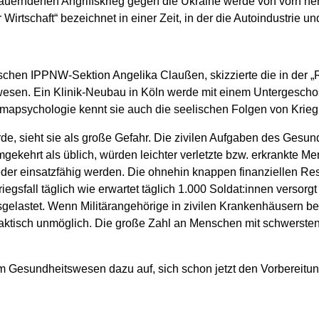
uerndenen Angriffskrieg gegen die Ukraine werde von vorn he
Wirtschaft“ bezeichnet in einer Zeit, in der die Autoindustrie und
tschen IPPNW-Sektion Angelika Claußen, skizzierte die in der 
sen. Ein Klinik-Neubau in Köln werde mit einem Untergeschoss 
umapsychologie kennt sie auch die seelischen Folgen von Krieg 
rde, sieht sie als große Gefahr. Die zivilen Aufgaben des Gesu
kehrt als üblich, würden leichter verletzte bzw. erkrankte Me
eder einsatzfähig werden. Die ohnehin knappen finanziellen Re
egsfall täglich wie erwartet täglich 1.000 Soldat:innen versor
astet. Wenn Militärangehörige in zivilen Krankenhäusern beha
praktisch unmöglich. Die große Zahl an Menschen mit schwerst
m Gesundheitswesen dazu auf, sich schon jetzt den Vorbereitun