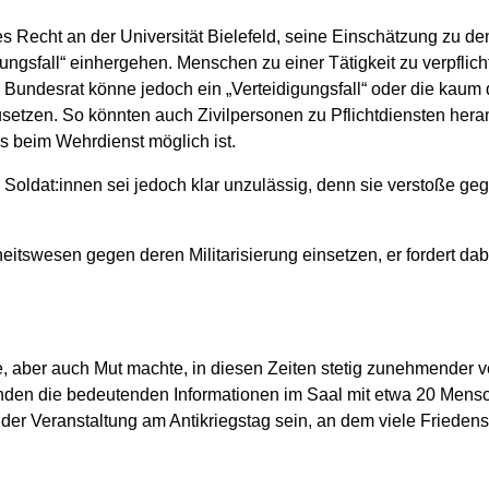
s Recht an der Universität Bielefeld, seine Einschätzung zu de
ungsfall“ einhergehen. Menschen zu einer Tätigkeit zu verpflic
undesrat könne jedoch ein „Verteidigungsfall“ oder die kaum d
usetzen. So könnten auch Zivilpersonen zu Pflichtdiensten her
s beim Wehrdienst möglich ist.
 Soldat:innen sei jedoch klar unzulässig, denn sie verstoße 
eitswesen gegen deren Militarisierung einsetzen, er fordert da
, aber auch Mut machte, in diesen Zeiten stetig zunehmender ve
nden die bedeutenden Informationen im Saal mit etwa 20 Men
der Veranstaltung am Antikriegstag sein, an dem viele Friedens