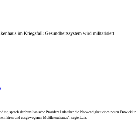
nkenhaus im Kriegsfall: Gesundheitssystem wird militarisiert
and ist, sprach der brasilianische Präsident Lula über die Notwendigkeit eines neuen Entwic
inen fairen und ausgewogenen Multilateralismus", sagte Lula.