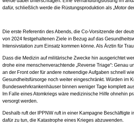
werde dabei unterschlagen. Eine Verhandlungslösung im anda
dafür, schließlich werde die Rüstungsproduktion als „Motor der 
Die erste Referentin des Abends, die Co-Vorsitzende der deu
von 2024 festgehaltenen Ziele in Bezug auf das Gesundheitswe
Intensivstation zum Einsatz kommen könne. Als Ärztin für Tra
Dass die Medizin auf militärische Zwecke hin ausgerichtet we
drohe eine menschenverachtende „Reverse Triage“: Genau umge
an der Front oder für andere notwendige Aufgaben schnell wi
Gesundheitsfürsorge noch weiter eingeschränkt. Würden im Kri
Bundeswehrkrankenhäuser binnen weniger Tage komplett ausgel
Im Falle eines Atomkriegs wäre medizinische Hilfe ohnehin 
versorgt werden.
Deshalb ruft der IPPNW ruft in einer Kampagne Beschäftigte i
dafür zu tun, die Katastrophe eines Krieges abzuwenden.