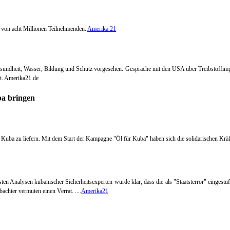
 von acht Millionen Teilnehmenden.
Amerika 21
Gesundheit, Wasser, Bildung und Schutz vorgesehen. Gespräche mit den USA über Treibstoffimp
t. Amerika21.de
Kuba zu liefern. Mit dem Start der Kampagne "Öl für Kuba" haben sich die solidarischen Kräf
rsten Analysen kubanischer Sicherheitsexperten wurde klar, dass die als "Staatsterror" einges
achter vermuten einen Verrat.
....
Amerika21