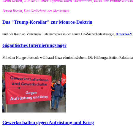
wenn denen, die sie in aller Öffentlichkeit vorbereiten, nicht die Hände zersc
Bertolt Brecht, Das Gedächtnis der Menschheit
Das "Trump-Korollar" zur Monroe-Doktrin
und der Raub an Venezuela. Lateinamerika in der neuen US-Sicherheitsstrategie.
Amerika21
Gigantisches Internierungslager
Mit einer Hungerblockade will Israel Gaza ethnisch säubern. Die Hilfsorganisation Palestini
Gewerkschaften gegen Aufrüstung und Krieg