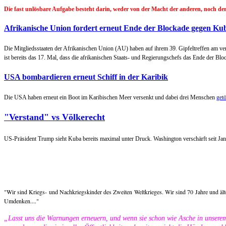
Die fast unlösbare Aufgabe besteht darin, weder von der Macht der anderen, noch 
Afrikanische Union fordert erneut Ende der Blockade gegen Ku
Die Mitgliedsstaaten der Afrikanischen Union (AU) haben auf ihrem 39. Gipfeltreffen am
ist bereits das 17. Mal, dass die afrikanischen Staats- und Regierungschefs das Ende der Blo
USA bombardieren erneut Schiff in der Karibik
Die USA haben erneut ein Boot im Karibischen Meer versenkt und dabei drei Menschen
getö
"Verstand" vs Völkerecht
US-Präsident Trump sieht Kuba bereits maximal unter Druck. Washington verschärft seit Ja
"Wir sind Kriegs- und Nachkriegskinder des Zweiten Weltkrieges. Wir sind 70 Jahre und älter
Umdenken...."
„Lasst uns die Warnungen erneuern, und wenn sie schon wie Asche in unsere