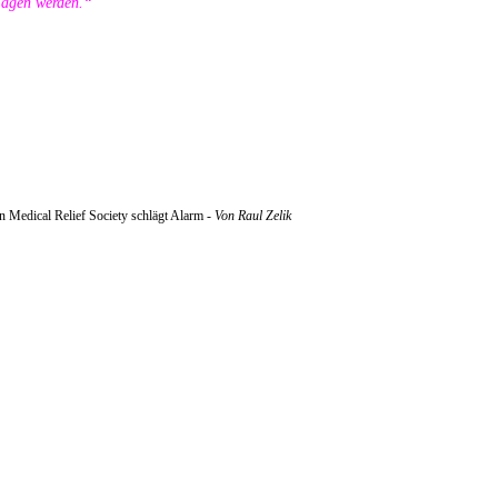
hlagen werden.“
an Medical Relief Society schlägt Alarm -
Von Raul Zelik