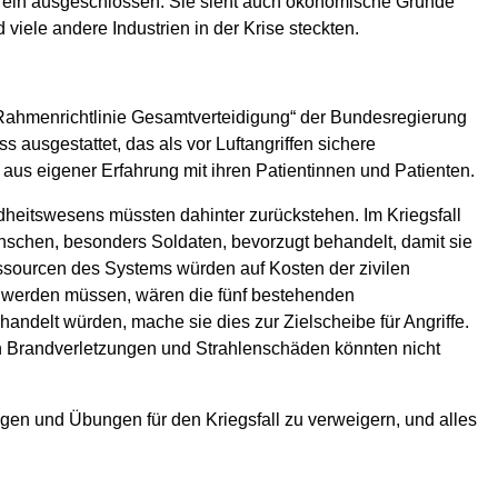
rein ausgeschlossen. Sie sieht auch ökonomische Gründe
 viele andere Industrien in der Krise steckten.
„Rahmenrichtlinie Gesamtverteidigung“ der Bundesregierung
ausgestattet, das als vor Luftangriffen sichere
aus eigener Erfahrung mit ihren Patientinnen und Patienten.
ndheitswesens müssten dahinter zurückstehen. Im Kriegsfall
nschen, besonders Soldaten, bevorzugt behandelt, damit sie
ssourcen des Systems würden auf Kosten der zivilen
gt werden müssen, wären die fünf bestehenden
ndelt würden, mache sie dies zur Zielscheibe für Angriffe.
en Brandverletzungen und Strahlenschäden könnten nicht
gen und Übungen für den Kriegsfall zu verweigern, und alles