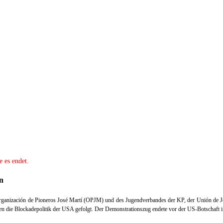
e es endet.
n
rganización de Pioneros José Martí (OPJM) und des Jugendverbandes der KP, der Unión de 
n die Blockadepolitik der USA gefolgt.
Der Demonstrationszug endete vor der US-Botschaft i