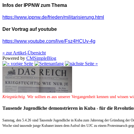
Infos der IPPNW zum Thema
https://www.ippnw.de/frieden/militarisierung.html
Der Vortrag auf youtube
https://www.youtube.com/live/Fsz4HCUv-4g
« zur Artikel-Übersicht
Powered by
CMSimpleBlog
Kriegstüchtig
. Wir sollten es aus unserer Vergangenheit kennen und wissen wi
Tausende Jugendliche demonstrieren in Kuba - für die Revolutio
Samstag, den 5.4.26 sind Tausende Jugendliche in Kuba zum Jahrestag der Gründung der O
Woche sind tausende junge Kubaner:innen dem Aufruf des UJC zu einem Protestmarsch gege