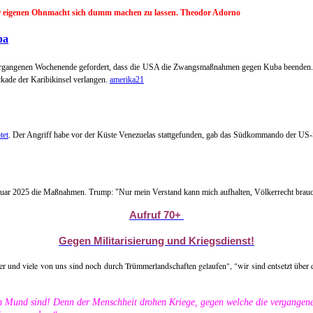
der eigenen Ohnmacht sich dumm machen zu lassen. Theodor Adorno
ba
 vergangenen Wochenende gefordert, dass die USA die Zwangsmaßnahmen gegen Kuba beenden. D
ckade der Karibikinsel verlangen.
amerika21
tet
. Der Angriff habe vor der Küste Venezuelas stattgefunden, gab das Südkommando der US-S
nuar 2025 die Maßnahmen. Trump: "Nur mein Verstand kann mich aufhalten, Völkerrecht brauc
Aufruf 70+
Gegen Militarisierung und Kriegsdienst!
 und viele von uns sind noch durch Trümmerlandschaften gelaufen", "wir sind entsetzt über die
m Mund sind! Denn der Menschheit drohen Kriege, gegen welche die vergangene