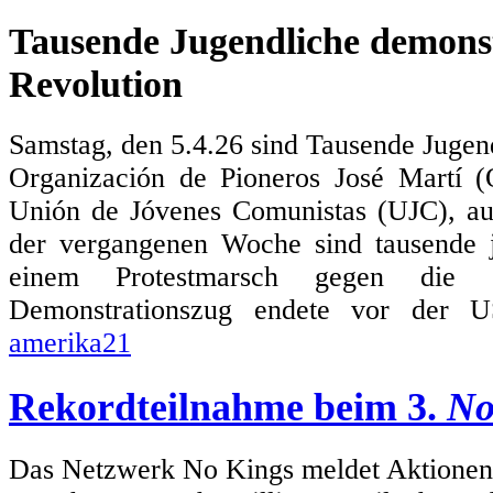
Tausende Jugendliche demonst
Revolution
Samstag, den 5.4.26 sind Tausende Jugen
Organización de Pioneros José Martí 
Unión de Jóvenes Comunistas (UJC), au
der vergangenen Woche sind tausende
einem Protestmarsch gegen die 
Demonstrationszug endete vor der US
amerika21
Rekordteilnahme beim 3.
No
Das Netzwerk No Kings meldet Aktionen i