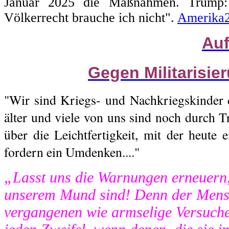
Januar 2025 die Maßnahmen. Trump: 
Völkerrecht brauche ich nicht".
Amerika
Auf
Gegen Militarisie
"Wir sind Kriegs- und Nachkriegskinder 
älter und viele von uns sind noch durch T
über die Leichtfertigkeit, mit der heute 
fordern ein Umdenken...."
„Lasst uns die Warnungen erneuern,
unserem Mund sind! Denn der Mensc
vergangenen wie armselige Versuch