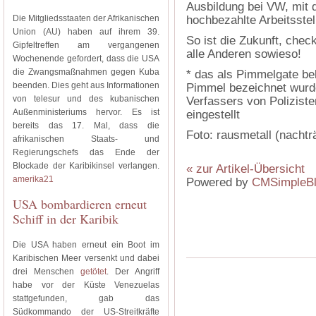
Ausbildung bei VW, mit d
Die Mitgliedsstaaten der Afrikanischen
hochbezahlte Arbeitsste
Union (AU) haben auf ihrem 39.
So ist die Zukunft, chec
Gipfeltreffen am vergangenen
alle Anderen sowieso!
Wochenende gefordert, dass die USA
die Zwangsmaßnahmen gegen Kuba
* das als Pimmelgate be
beenden. Dies geht aus Informationen
Pimmel bezeichnet wurd
von telesur und des kubanischen
Verfassers von Poliziste
Außenministeriums hervor. Es ist
eingestellt
bereits das 17. Mal, dass die
Foto: rausmetall (nachträ
afrikanischen Staats- und
Regierungschefs das Ende der
Blockade der Karibikinsel verlangen.
« zur Artikel-Übersicht
amerika21
Powered by
CMSimpleB
USA bombardieren erneut
Schiff in der Karibik
Die USA haben erneut ein Boot im
Karibischen Meer versenkt und dabei
drei Menschen
getötet
. Der Angriff
habe vor der Küste Venezuelas
stattgefunden, gab das
Südkommando der US-Streitkräfte