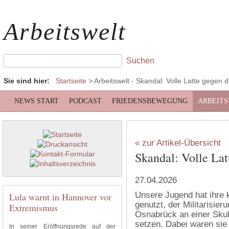
Arbeitswelt
Sie sind hier:
Startseite
>
Arbeitswelt
- Skandal: Volle Latte gegen d
NEWS START
PODCAST
FRIEDENSBEWEGUNG
ARBEIT
« zur Artikel-Übersicht
Skandal: Volle Lat
27.04.2026
Unsere Jugend hat ihre 
Lula warnt in Hannover vor
genutzt, der Militarisie
Extremismus
Osnabrück an einer Skul
setzen. Dabei waren sie 
In seiner Eröffnungsrede auf der