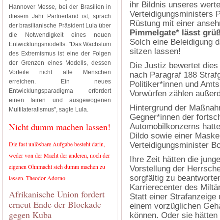
ihr Bildnis unseres wert
Hannover Messe, bei der Brasilien in
Verteidigungsministers Pi
diesem Jahr Partnerland ist, sprach
Rüstung mit einer anseh
der brasilianische Präsident Lula über
Pimmelgate* lässt grü
die Notwendigkeit eines neuen
Solch eine Beleidigung d
Entwicklungsmodells. "Das Wachstum
sitzen lassen!
des Extremismus ist eine der Folgen
der Grenzen eines Modells, dessen
Die Justiz bewertet dies 
Vorteile nicht alle Menschen
nach Paragraf 188 Straf
erreichen. Ein neues
Politiker*innen und Amt
Entwicklungsparadigma erfordert
Vorwürfen zählen außer
einen fairen und ausgewogenen
Hintergrund der Maßnahm
Multilateralismus", sagte Lula.
Gegner*innen der fortsch
Nicht dumm machen lassen!
Automobilkonzerns hatte
Dildo sowie einer Maske
Die fast unlösbare Aufgabe besteht darin,
Verteidigungsminister Bo
weder von der Macht der anderen, noch der
Ihre Zeit hätten die jun
eigenen Ohnmacht sich dumm machen zu
Vorstellung der Herrsc
sorgfältig zu beantworte
lassen. Theodor Adorno
Karrierecenter des Miltä
Afrikanische Union fordert
Statt einer Strafanzeige
erneut Ende der Blockade
einem vorzüglichen Geha
gegen Kuba
können. Oder sie hätten