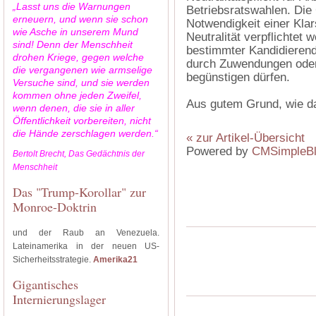
„Lasst uns die Warnungen
Betriebsratswahlen. Die
erneuern, und wenn sie schon
Notwendigkeit einer Klar
wie Asche in unserem Mund
Neutralität verpflichtet
sind! Denn der Menschheit
bestimmter Kandidierend
drohen Kriege, gegen welche
durch Zuwendungen oder
die vergangenen wie armselige
begünstigen dürfen.
Versuche sind, und sie werden
kommen ohne jeden Zweifel,
Aus gutem Grund, wie das
wenn denen, die sie in aller
Öffentlichkeit vorbereiten, nicht
die Hände zerschlagen werden.“
« zur Artikel-Übersicht
Powered by
CMSimpleB
Bertolt Brecht, Das Gedächtnis der
Menschheit
Das "Trump-Korollar" zur
Monroe-Doktrin
und der Raub an Venezuela.
Lateinamerika in der neuen US-
Sicherheitsstrategie.
Amerika21
Gigantisches
Internierungslager