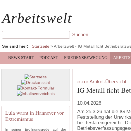
Arbeitswelt
Sie sind hier:
Startseite
>
Arbeitswelt
- IG Metall ficht Betriebsratsw
NEWS START
PODCAST
FRIEDENSBEWEGUNG
ARBEIT
« zur Artikel-Übersicht
IG Metall ficht Bet
10.04.2026
Am 25.3.26 hat die IG M
Lula warnt in Hannover vor
Feststellung der Unwirk
Extremismus
bei Tesla eingereicht. Di
Betriebsverfassungsges
In seiner Eröffnungsrede auf der