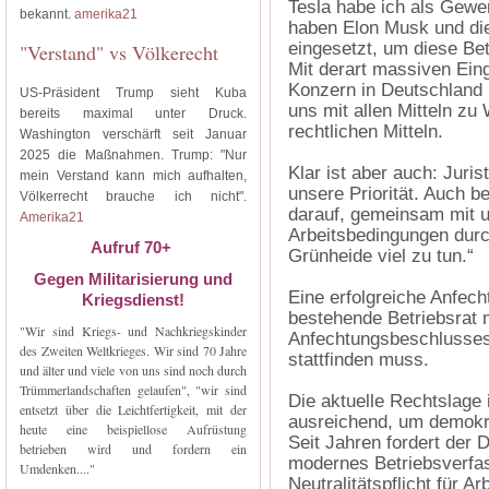
Tesla habe ich als Gewer
bekannt.
amerika21
haben Elon Musk und di
eingesetzt, um diese Bet
"Verstand" vs Völkerecht
Mit derart massiven Eing
Konzern in Deutschland
US-Präsident Trump sieht Kuba
uns mit allen Mitteln z
bereits maximal unter Druck.
rechtlichen Mitteln.
Washington verschärft seit Januar
2025 die Maßnahmen. Trump: "Nur
Klar ist aber auch: Juri
mein Verstand kann mich aufhalten,
unsere Priorität. Auch be
Völkerrecht brauche ich nicht".
darauf, gemeinsam mit u
Amerika21
Arbeitsbedingungen durch
Aufruf 70+
Grünheide viel zu tun.“
Gegen Militarisierung und
Eine erfolgreiche Anfec
Kriegsdienst!
bestehende Betriebsrat 
"Wir sind Kriegs- und Nachkriegskinder
Anfechtungsbeschlusses
des Zweiten Weltkrieges. Wir sind 70 Jahre
stattfinden muss.
und älter und viele von uns sind noch durch
Trümmerlandschaften gelaufen", "wir sind
Die aktuelle Rechtslage 
entsetzt über die Leichtfertigkeit, mit der
ausreichend, um demokra
heute eine beispiellose Aufrüstung
Seit Jahren fordert der 
betrieben wird und fordern ein
modernes Betriebsverfas
Umdenken...."
Neutralitätspflicht für 