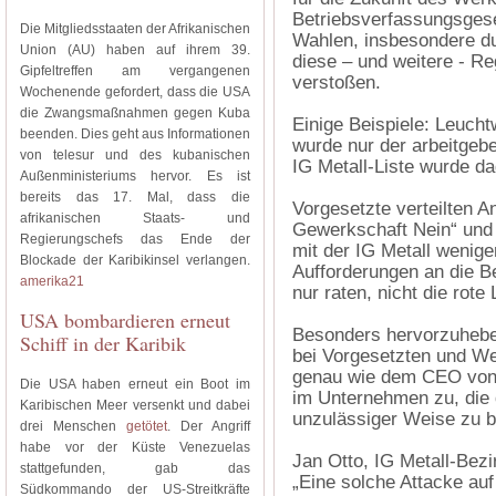
Betriebsverfassungsgese
Die Mitgliedsstaaten der Afrikanischen
Wahlen, insbesondere d
Union (AU) haben auf ihrem 39.
diese – und weitere - Re
Gipfeltreffen am vergangenen
verstoßen.
Wochenende gefordert, dass die USA
die Zwangsmaßnahmen gegen Kuba
Einige Beispiele: Leuch
beenden. Dies geht aus Informationen
wurde nur der arbeitgebe
von telesur und des kubanischen
IG Metall-Liste wurde d
Außenministeriums hervor. Es ist
bereits das 17. Mal, dass die
Vorgesetzte verteilten A
afrikanischen Staats- und
Gewerkschaft Nein“ und
Regierungschefs das Ende der
mit der IG Metall wenig
Blockade der Karibikinsel verlangen.
Aufforderungen an die B
amerika21
nur raten, nicht die rote
USA bombardieren erneut
Besonders hervorzuheben
Schiff in der Karibik
bei Vorgesetzten und We
genau wie dem CEO von 
Die USA haben erneut ein Boot im
im Unternehmen zu, die 
Karibischen Meer versenkt und dabei
unzulässiger Weise zu b
drei Menschen
getötet
. Der Angriff
habe vor der Küste Venezuelas
Jan Otto, IG Metall-Bezi
stattgefunden, gab das
„Eine solche Attacke au
Südkommando der US-Streitkräfte