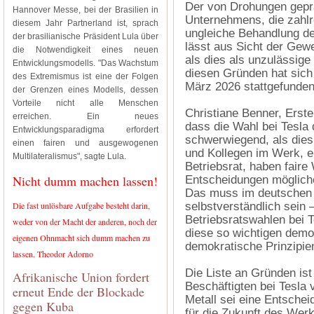
Der von Drohungen gepr
Hannover Messe, bei der Brasilien in
Unternehmens, die zahl
diesem Jahr Partnerland ist, sprach
ungleiche Behandlung de
der brasilianische Präsident Lula über
lässt aus Sicht der Gew
die Notwendigkeit eines neuen
als dies als unzulässig
Entwicklungsmodells. "Das Wachstum
diesen Gründen hat sich 
des Extremismus ist eine der Folgen
März 2026 stattgefunden
der Grenzen eines Modells, dessen
Vorteile nicht alle Menschen
Christiane Benner, Erste
erreichen. Ein neues
dass die Wahl bei Tesla 
Entwicklungsparadigma erfordert
schwerwiegend, als dies 
einen fairen und ausgewogenen
und Kollegen im Werk, e
Multilateralismus", sagte Lula.
Betriebsrat, haben faire
Nicht dumm machen lassen!
Entscheidungen mögliche
Das muss im deutschen R
Die fast unlösbare Aufgabe besteht darin,
selbstverständlich sein
Betriebsratswahlen bei T
weder von der Macht der anderen, noch der
diese so wichtigen dem
eigenen Ohnmacht sich dumm machen zu
demokratische Prinzipien
lassen. Theodor Adorno
Die Liste an Gründen is
Afrikanische Union fordert
Beschäftigten bei Tesla v
erneut Ende der Blockade
Metall sei eine Entsche
gegen Kuba
für die Zukunft des Werk