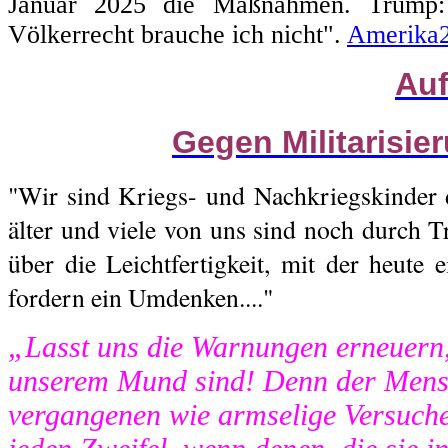
Januar 2025 die Maßnahmen. Trump: 
Völkerrecht brauche ich nicht".
Amerika
Auf
Gegen Militarisie
"Wir sind Kriegs- und Nachkriegskinder 
älter und viele von uns sind noch durch T
über die Leichtfertigkeit, mit der heute 
fordern ein Umdenken...."
„Lasst uns die Warnungen erneuern,
unserem Mund sind! Denn der Mensc
vergangenen wie armselige Versuch