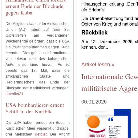
Hinausgehen erklang „Der 
erneut Ende der Blockade
ein Erlebnis.
gegen Kuba
Die Urnenbeisetzung fand au
Opfer von Krieg und nationals
Die Mitgliedsstaaten der Afrikanischen
Union (AU) haben auf ihrem 39.
Rückblick
Gipfeltreffen am vergangenen
Am 12. Dezember 2025 sta
Wochenende gefordert, dass die USA
kennen, der...
die Zwangsmaßnahmen gegen Kuba
beenden. Dies geht aus Informationen
von telesur und des kubanischen
Artikel lesen »
Außenministeriums hervor. Es ist
bereits das 17. Mal, dass die
Internationale Gew
afrikanischen Staats- und
Regierungschefs das Ende der
militärische Aggr
Blockade der Karibikinsel verlangen.
amerika21
06.01.2026
USA bombardieren erneut
Schiff in der Karibik
Die USA haben erneut ein Boot im
Karibischen Meer versenkt und dabei
drei Menschen
getötet
. Der Angriff