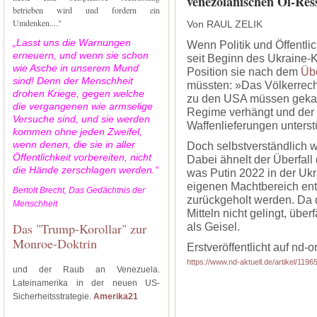
venezolanischen Öl-Res
betrieben wird und fordern ein
Umdenken...."
Von RAUL ZELIK
„Lasst uns die Warnungen
Wenn Politik und Öffentli
erneuern, und wenn sie schon
seit Beginn des Ukraine-K
wie Asche in unserem Mund
Position sie nach dem
Übe
sind! Denn der Menschheit
müssten: »Das Völkerrech
drohen Kriege, gegen welche
zu den USA müssen gekap
die vergangenen wie armselige
Regime verhängt und der 
Versuche sind, und sie werden
Waffenlieferungen unterst
kommen ohne jeden Zweifel,
wenn denen, die sie in aller
Doch selbstverständlich w
Öffentlichkeit vorbereiten, nicht
Dabei ähnelt der Überfal
die Hände zerschlagen werden.“
was Putin 2022 in der Ukr
eigenen Machtbereich ent
Bertolt Brecht, Das Gedächtnis der
zurückgeholt werden. Da 
Menschheit
Mitteln nicht gelingt, üb
Das "Trump-Korollar" zur
als Geisel.
Monroe-Doktrin
Erstveröffentlicht auf nd-o
https://www.nd-aktuell.de/artikel/11
und der Raub an Venezuela.
Lateinamerika in der neuen US-
Sicherheitsstrategie.
Amerika21