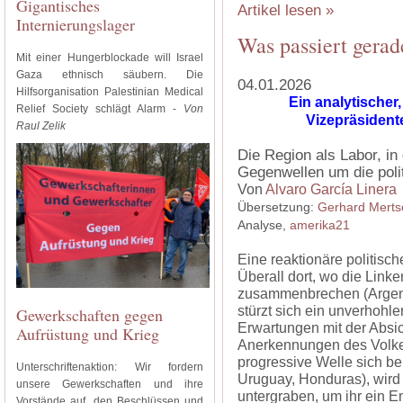
Gigantisches
Artikel lesen »
Internierungslager
Was passiert gerad
Mit einer Hungerblockade will Israel
Gaza ethnisch säubern. Die
04.01.2026
Hilfsorganisation Palestinian Medical
Ein analytischer
Relief Society schlägt Alarm -
Von
Vizepräsident
Raul Zelik
Die Region als Labor, i
Gegenwellen um die poli
Von
Alvaro García Linera
Übersetzung:
Gerhard Merts
Analyse,
amerika21
Eine reaktionäre politisch
Überall dort, wo die Link
zusammenbrechen (Argentin
stürzt sich ein unverhohle
Gewerkschaften gegen
Erwartungen mit der Absi
Aufrüstung und Krieg
Anerkennungen des Volkes 
progressive Welle sich be
Unterschriftenaktion: Wir fordern
Uruguay, Honduras), wird 
unsere Gewerkschaften und ihre
untergraben, um ihr ein En
Vorstände auf, den Beschlüssen und