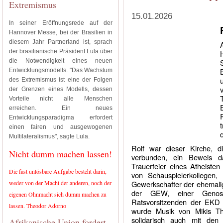
Extremismus
15.01.2026
In seiner Eröffnungsrede auf der
Hannover Messe, bei der Brasilien in
diesem Jahr Partnerland ist, sprach
der brasilianische Präsident Lula über
die Notwendigkeit eines neuen
Entwicklungsmodells. "Das Wachstum
des Extremismus ist eine der Folgen
der Grenzen eines Modells, dessen
Vorteile nicht alle Menschen
erreichen. Ein neues
Entwicklungsparadigma erfordert
einen fairen und ausgewogenen
Multilateralismus", sagte Lula.
Rolf war dieser Kirche, 
Nicht dumm machen lassen!
verbunden, ein Beweis da
Trauerfeier eines Atheisten
Die fast unlösbare Aufgabe besteht darin,
von Schauspielerkollegen,
weder von der Macht der anderen, noch der
Gewerkschafter der ehemalig
der GEW, einer Genossi
eigenen Ohnmacht sich dumm machen zu
Ratsvorsitzenden der EKD u
lassen. Theodor Adorno
wurde Musik von Mikis The
solidarisch auch mit den
Afrikanische Union fordert