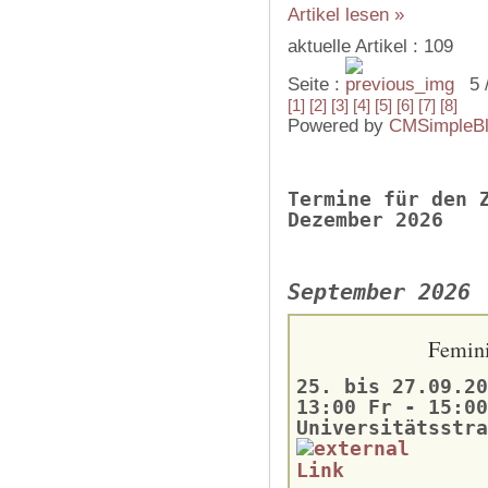
Artikel lesen »
aktuelle Artikel : 109
Seite :
5 
[1]
[2]
[3]
[4]
[5]
[6]
[7]
[8]
Powered by
CMSimpleB
Termine für den 
Dezember 2026
September 2026
Femini
25. bis 27.09.20
13:00 Fr - 15:00
Universitätsstra