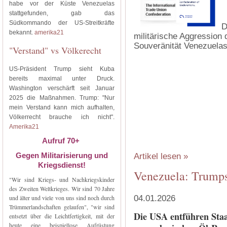
habe vor der Küste Venezuelas
stattgefunden, gab das
Südkommando der US-Streitkräfte
D
bekannt.
amerika21
militärische Aggression 
Souveränität Venezuelas
"Verstand" vs Völkerecht
US-Präsident Trump sieht Kuba
bereits maximal unter Druck.
Washington verschärft seit Januar
2025 die Maßnahmen. Trump: "Nur
mein Verstand kann mich aufhalten,
Völkerrecht brauche ich nicht".
Amerika21
Aufruf 70+
Gegen Militarisierung und
Artikel lesen »
Kriegsdienst!
Venezuela: Trumps
"Wir sind Kriegs- und Nachkriegskinder
des Zweiten Weltkrieges. Wir sind 70 Jahre
und älter und viele von uns sind noch durch
04.01.2026
Trümmerlandschaften gelaufen", "wir sind
Die USA entführen Staa
entsetzt über die Leichtfertigkeit, mit der
heute eine beispiellose Aufrüstung