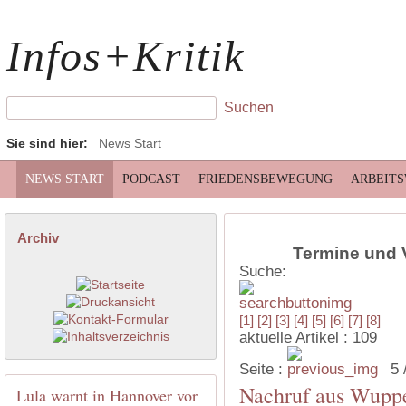
Infos+Kritik
Sie sind hier:
News Start
NEWS START
PODCAST
FRIEDENSBEWEGUNG
ARBEIT
Archiv
Termine und 
Suche:
[1]
[2]
[3]
[4]
[5]
[6]
[7]
[8]
aktuelle Artikel : 109
Seite :
5 
Nachruf aus Wuppe
Lula warnt in Hannover vor