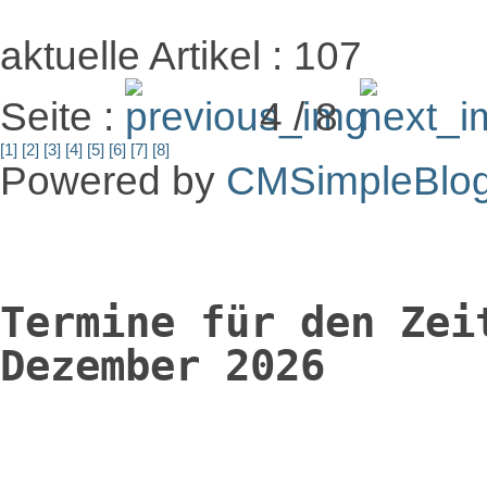
aktuelle Artikel : 107
Seite :
4 / 8
[1]
[2]
[3]
[4]
[5]
[6]
[7]
[8]
Powered by
CMSimpleBlo
Termine für den Zei
Dezember 2026