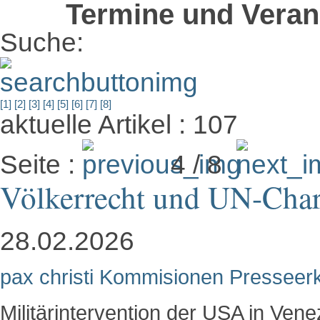
Termine und Veran
Suche:
[1]
[2]
[3]
[4]
[5]
[6]
[7]
[8]
aktuelle Artikel : 107
Seite :
4 / 8
Völkerrecht und UN-Chart
28.02.2026
pax christi Kommisionen Presseerk
Militärintervention der USA in Vene