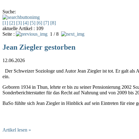
Suche:
[1]
[2]
[3]
[4]
[5]
[6]
[7]
[8]
aktuelle Artikel : 109
Seite :
1 / 8
Jean Ziegler gestorben
12.06.2026
Der Schweizer Soziologe und Autor Jean Ziegler ist tot. Er galt als
ein.
Ge­boren 1934 in Thun, lehrte er bis zu seiner Pensionierung 2002 So
Sonderberichterstatter für das Recht auf Nahrung und von 2009 bis 
BaSo fühlte sich Jean Ziegler in Hinblick auf sein Eintreten für e
Artikel lesen »