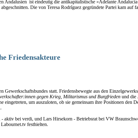
 Andalusien ist eindeutig die antikapitalistische »Adelante Andalucí
 abgeschnitten. Die von Teresa Rodríguez gegründete Partei kam auf fast
he Friedensakteure
n Gewerkschaftsbundes statt. Friedensbewegte aus den Einzelgewerksch
kschafter:innen gegen Krieg, Militarismus und Burgfrieden
und die
 eingetreten, um auszuloten, ob sie gemeinsam ihre Positionen den De
n.
- aktiv bei verdi, und Lars Hirsekorn - Betriebsrat bei VW Braunschwe
Labournet.tv festhielten.