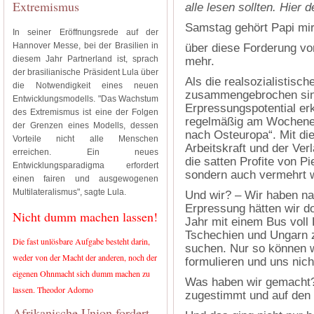
Extremismus
alle lesen sollten. Hier 
Samstag gehört Papi mir
In seiner Eröffnungsrede auf der
Hannover Messe, bei der Brasilien in
über diese Forderung von
diesem Jahr Partnerland ist, sprach
mehr.
der brasilianische Präsident Lula über
Als die realsozialistisc
die Notwendigkeit eines neuen
zusammengebrochen sind,
Entwicklungsmodells. "Das Wachstum
Erpressungspotential erk
des Extremismus ist eine der Folgen
regelmäßig am Wochenend
der Grenzen eines Modells, dessen
nach Osteuropa“. Mit die
Vorteile nicht alle Menschen
Arbeitskraft und der Ver
erreichen. Ein neues
die satten Profite von P
Entwicklungsparadigma erfordert
sondern auch vermehrt 
einen fairen und ausgewogenen
Multilateralismus", sagte Lula.
Und wir? – Wir haben n
Erpressung hätten wir d
Nicht dumm machen lassen!
Jahr mit einem Bus voll
Tschechien und Ungarn 
Die fast unlösbare Aufgabe besteht darin,
suchen. Nur so können 
weder von der Macht der anderen, noch der
formulieren und uns nich
eigenen Ohnmacht sich dumm machen zu
Was haben wir gemacht?
lassen. Theodor Adorno
zugestimmt und auf den 
Afrikanische Union fordert