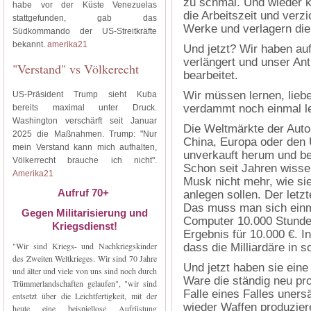
zu schmal. Und wieder ka
habe vor der Küste Venezuelas
die Arbeitszeit und verzi
stattgefunden, gab das
Werke und verlagern die
Südkommando der US-Streitkräfte
bekannt.
amerika21
Und jetzt? Wir haben auf
verlängert und unser Ant
"Verstand" vs Völkerecht
bearbeitet.
Wir müssen lernen, lieb
US-Präsident Trump sieht Kuba
verdammt noch einmal l
bereits maximal unter Druck.
Washington verschärft seit Januar
Die Weltmärkte der Autom
2025 die Maßnahmen. Trump: "Nur
China, Europa oder den 
mein Verstand kann mich aufhalten,
unverkauft herum und be
Völkerrecht brauche ich nicht".
Schon seit Jahren wisse
Amerika21
Musk nicht mehr, wie sie
Aufruf 70+
anlegen sollen. Der letz
Das muss man sich einm
Gegen Militarisierung und
Computer 10.000 Stunden
Kriegsdienst!
Ergebnis für 10.000 €. In
"Wir sind Kriegs- und Nachkriegskinder
dass die Milliardäre in 
des Zweiten Weltkrieges. Wir sind 70 Jahre
Und jetzt haben sie eine
und älter und viele von uns sind noch durch
Ware die ständig neu pr
Trümmerlandschaften gelaufen", "wir sind
Falle eines Falles uners
entsetzt über die Leichtfertigkeit, mit der
wieder Waffen produziere
heute eine beispiellose Aufrüstung