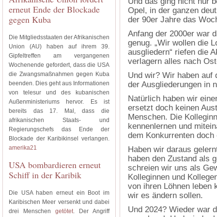
Und das ging nicht nur 
erneut Ende der Blockade
Opel, in der ganzen deu
gegen Kuba
der 90er Jahre das Woc
Anfang der 2000er war d
Die Mitgliedsstaaten der Afrikanischen
genug. „Wir wollen die L
Union (AU) haben auf ihrem 39.
ausgliedern“ riefen die A
Gipfeltreffen am vergangenen
verlagern alles nach Ost
Wochenende gefordert, dass die USA
die Zwangsmaßnahmen gegen Kuba
Und wir? Wir haben auf 
beenden. Dies geht aus Informationen
der Ausgliederungen in n
von telesur und des kubanischen
Natürlich haben wir eine
Außenministeriums hervor. Es ist
ersetzt doch keinen Aus
bereits das 17. Mal, dass die
Menschen. Die Kollegin
afrikanischen Staats- und
kennenlernen und mitein
Regierungschefs das Ende der
dem Konkurrenten doch e
Blockade der Karibikinsel verlangen.
amerika21
Haben wir daraus gelernt
haben den Zustand als 
USA bombardieren erneut
schreien wir uns als Gew
Schiff in der Karibik
Kolleginnen und Kollege
von ihren Löhnen leben 
Die USA haben erneut ein Boot im
wir es ändern sollen.
Karibischen Meer versenkt und dabei
Und 2024? Wieder war de
drei Menschen
getötet
. Der Angriff