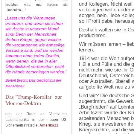
und Kollegen. Nicht weil
betrieben wird und fordern ein
verteidigen wollen oder 
Umdenken...."
sorgen, nein, liebe Kolle
„Lasst uns die Warnungen
soll Profit dabei herauss
erneuern, und wenn sie schon
wie Asche in unserem Mund
Deshalb wollen sie in 
sind! Denn der Menschheit
produzieren.
drohen Kriege, gegen welche
Wir müssen lernen – lie
die vergangenen wie armselige
lernen.
Versuche sind, und sie werden
kommen ohne jeden Zweifel,
1914 war die Welt aufget
wenn denen, die sie in aller
Hülle und Fülle und die 
Öffentlichkeit vorbereiten, nicht
nicht mehr, wie sie ihr 
die Hände zerschlagen werden.“
Deutschland, Österreich
Bertolt Brecht, Das Gedächtnis der
oder Australien, überall 
Menschheit
aufgeteilte Welt neu zu 
Und wir? Die deutsche S
Das "Trump-Korollar" zur
zugestimmt, die Gewerk
Monroe-Doktrin
„Burgfrieden“ auf Lohnfo
Arbeitszeit wurde der Kr
und der Raub an Venezuela.
arbeitenden Menschen be
Lateinamerika in der neuen US-
Krieg, sie investieren ih
Sicherheitsstrategie.
Amerika21
Kriegskredite, und die w