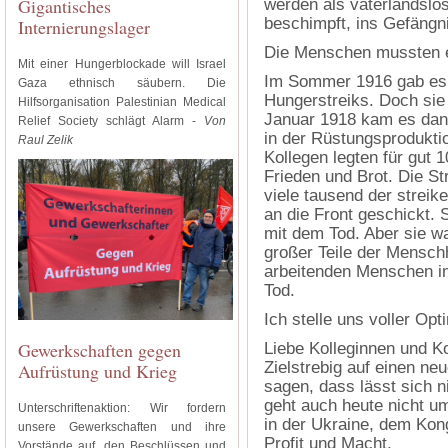
Gigantisches
werden als vaterlandslo
beschimpft, ins Gefängni
Internierungslager
Die Menschen mussten e
Mit einer Hungerblockade will Israel
Im Sommer 1916 gab es 
Gaza ethnisch säubern. Die
Hungerstreiks. Doch sie
Hilfsorganisation Palestinian Medical
Januar 1918 kam es dan
Relief Society schlägt Alarm -
Von
in der Rüstungsproduktio
Raul Zelik
Kollegen legten für gut 1
Frieden und Brot. Die S
viele tausend der strei
an die Front geschickt. 
mit dem Tod. Aber sie w
großer Teile der Menschh
arbeitenden Menschen im
Tod.
Ich stelle uns voller Op
Gewerkschaften gegen
Liebe Kolleginnen und Kol
Zielstrebig auf einen ne
Aufrüstung und Krieg
sagen, dass lässt sich n
geht auch heute nicht 
Unterschriftenaktion: Wir fordern
in der Ukraine, dem Kong
unsere Gewerkschaften und ihre
Profit und Macht.
Vorstände auf, den Beschlüssen und