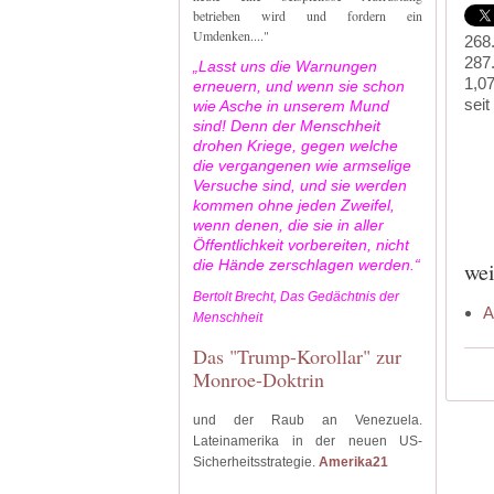
betrieben wird und fordern ein
Umdenken...."
268
287
„Lasst uns die Warnungen
1,0
erneuern, und wenn sie schon
seit
wie Asche in unserem Mund
sind! Denn der Menschheit
drohen Kriege, gegen welche
die vergangenen wie armselige
Versuche sind, und sie werden
kommen ohne jeden Zweifel,
wenn denen, die sie in aller
Öffentlichkeit vorbereiten, nicht
die Hände zerschlagen werden.“
wei
Bertolt Brecht, Das Gedächtnis der
A
Menschheit
Das "Trump-Korollar" zur
Monroe-Doktrin
und der Raub an Venezuela.
Lateinamerika in der neuen US-
Sicherheitsstrategie.
Amerika21