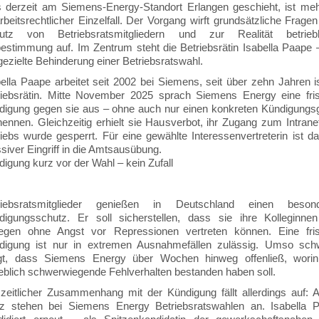
 derzeit am Siemens-Energy-Standort Erlangen geschieht, ist meh
rbeitsrechtlicher Einzelfall. Der Vorgang wirft grundsätzliche Frag
utz von Betriebsratsmitgliedern und zur Realität betriebl
bestimmung auf. Im Zentrum steht die Betriebsrätin Isabella Paape 
gezielte Behinderung einer Betriebsratswahl.
ella Paape arbeitet seit 2002 bei Siemens, seit über zehn Jahren is
riebsrätin. Mitte November 2025 sprach Siemens Energy eine fris
digung gegen sie aus – ohne auch nur einen konkreten Kündigungs
nennen. Gleichzeitig erhielt sie Hausverbot, ihr Zugang zum Intrane
iebs wurde gesperrt. Für eine gewählte Interessenvertreterin ist da
iver Eingriff in die Amtsausübung.
igung kurz vor der Wahl – kein Zufall
riebsratsmitglieder genießen in Deutschland einen beson
digungsschutz. Er soll sicherstellen, dass sie ihre Kolleginne
legen ohne Angst vor Repressionen vertreten können. Eine fris
digung ist nur in extremen Ausnahmefällen zulässig. Umso sch
gt, dass Siemens Energy über Wochen hinweg offenließ, wori
eblich schwerwiegende Fehlverhalten bestanden haben soll.
 zeitlicher Zusammenhang mit der Kündigung fällt allerdings auf: 
z stehen bei Siemens Energy Betriebsratswahlen an. Isabella 