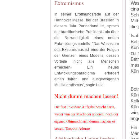
Extremismus
Was
eina
In seiner Eröffnungsrede auf der
Sch
Hannover Messe, bei der Brasilien in
Mit
diesem Jahr Partnerland ist, sprach
die 
der brasilianische Präsident Lula über
Isab
die Notwendigkeit eines neuen
Bet
Entwicklungsmodells. "Das Wachstum
Kün
des Extremismus ist eine der Folgen
zu 
der Grenzen eines Modells, dessen
Betr
Vorteile nicht alle Menschen
mass
erreichen. Ein neues
Künd
Entwicklungsparadigma erfordert
einen fairen und ausgewogenen
Multilateralismus", sagte Lula.
Bet
Nicht dumm machen lassen!
Kün
Kol
Kün
Die fast unlösbare Aufgabe besteht darin,
wie
weder von der Macht der anderen, noch der
ang
eigenen Ohnmacht sich dumm machen zu
Ein
lassen. Theodor Adorno
Mär
Afrikanische Union fordert