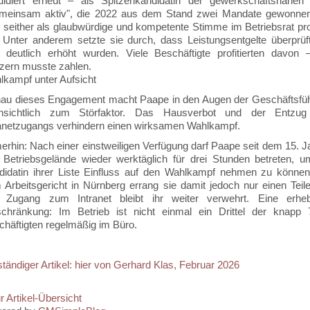
didiert erneut – als Spitzenkandidatin der gewerkschaftsnahen 
meinsam aktiv", die 2022 aus dem Stand zwei Mandate gewonne
 seither als glaubwürdige und kompetente Stimme im Betriebsrat prof
. Unter anderem setzte sie durch, dass Leistungsentgelte überprüf
ls deutlich erhöht wurden. Viele Beschäftigte profitierten davon 
zern musste zahlen.
lkampf unter Aufsicht
au dieses Engagement macht Paape in den Augen der Geschäftsfü
ensichtlich zum Störfaktor. Das Hausverbot und der Entzu
ranetzugangs verhindern einen wirksamen Wahlkampf.
erhin: Nach einer einstweiligen Verfügung darf Paape seit dem 15. J
 Betriebsgelände wieder werktäglich für drei Stunden betreten, u
didatin ihrer Liste Einfluss auf den Wahlkampf nehmen zu können
Arbeitsgericht in Nürnberg errang sie damit jedoch nur einen Teiler
 Zugang zum Intranet bleibt ihr weiter verwehrt. Eine erheb
schränkung: Im Betrieb ist nicht einmal ein Drittel der knapp 
chäftigten regelmäßig im Büro.
ständiger Artikel: hier von Gerhard Klas, Februar 2026
r Artikel-Übersicht