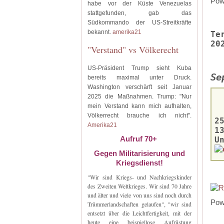
Pow
habe vor der Küste Venezuelas
stattgefunden, gab das
Südkommando der US-Streitkräfte
bekannt.
amerika21
Te
20
"Verstand" vs Völkerecht
US-Präsident Trump sieht Kuba
Se
bereits maximal unter Druck.
Washington verschärft seit Januar
2025 die Maßnahmen. Trump: "Nur
mein Verstand kann mich aufhalten,
Völkerrecht brauche ich nicht".
2
Amerika21
1
Aufruf 70+
U
Gegen Militarisierung und
Kriegsdienst!
"Wir sind Kriegs- und Nachkriegskinder
des Zweiten Weltkrieges. Wir sind 70 Jahre
und älter und viele von uns sind noch durch
Pow
Trümmerlandschaften gelaufen", "wir sind
entsetzt über die Leichtfertigkeit, mit der
heute eine beispiellose Aufrüstung