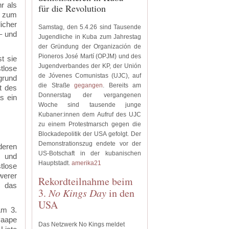
r als
für die Revolution
en zum
icher
Samstag, den 5.4.26 sind Tausende
– und
Jugendliche in Kuba zum Jahrestag
der Gründung der Organización de
Pioneros José Martí (OPJM) und des
t sie
Jugendverbandes der KP, der Unión
tlose
de Jóvenes Comunistas (UJC), auf
grund
die Straße
gegangen
.
Bereits am
t des
Donnerstag der vergangenen
s ein
Woche sind tausende junge
Kubaner:innen dem Aufruf des UJC
zu einem Protestmarsch gegen die
Blockadepolitik der USA gefolgt.
Der
Demonstrationszug endete vor der
deren
US-Botschaft in der kubanischen
n und
Hauptstadt.
amerika21
tlose
werer
Rekordteilnahme beim
n das
3.
No Kings Day
in den
USA
Am 3.
Paape
Das Netzwerk No Kings meldet