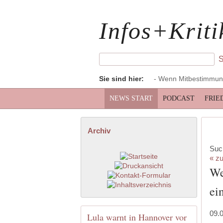
Infos+Kriti
Sie sind hier:
- Wenn Mitbestimmung 
NEWS START
PODCAST
FRIE
Archiv
Suc
« zu
We
ei
09.
Lula warnt in Hannover vor