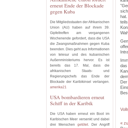
kan
erneut Ende der Blockade
"Ge
gegen Kuba
sich
hat
tei
Die Mitgliedsstaaten der Afrikanischen
Kon
Union (AU) haben auf ihrem 39.
Wah
Gipfeltreffen am vergangenen
Wochenende gefordert, dass die USA
Gen
die Zwangsmaßnahmen gegen Kuba
off
beenden. Dies geht aus Informationen
Int
von telesur und des kubanischen
Imm
Außenministeriums hervor. Es ist
das
bereits das 17. Mal, dass die
Kan
afrikanischen Staats- und
dem 
Regierungschefs das Ende der
Der
Blockade der Karibikinsel verlangen.
Ein
amerika21
Bes
USA bombardieren erneut
Schiff in der Karibik
Voll
Die USA haben erneut ein Boot im
Karibischen Meer versenkt und dabei
« zu
drei Menschen
getötet
. Der Angriff