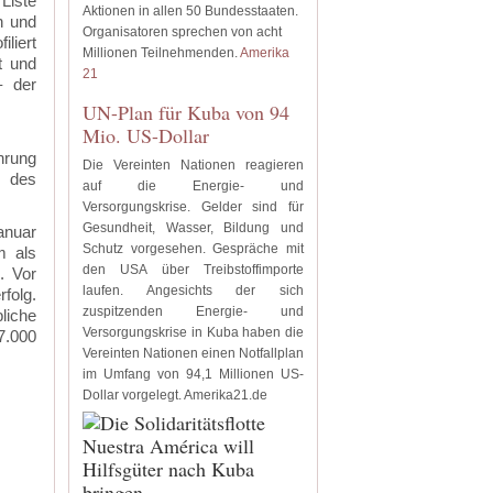
Liste
Aktionen in allen 50 Bundesstaaten.
n und
Organisatoren sprechen von acht
iliert
Millionen Teilnehmenden.
Amerika
t und
21
– der
UN-Plan für Kuba von 94
Mio. US-Dollar
hrung
Die Vereinten Nationen reagieren
g des
auf die Energie- und
Versorgungskrise. Gelder sind für
Gesundheit, Wasser, Bildung und
anuar
Schutz vorgesehen. Gespräche mit
m als
den USA über Treibstoffimporte
. Vor
laufen. Angesichts der sich
folg.
zuspitzenden Energie- und
liche
Versorgungskrise in Kuba haben die
7.000
Vereinten Nationen einen Notfallplan
im Umfang von 94,1 Millionen US-
Dollar vorgelegt. Amerika21.de