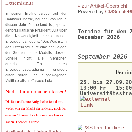
Extremismus
« zur Artikel-Übersicht
Powered by
CMSimpleB
In seiner Eröffnungsrede auf der
Hannover Messe, bei der Brasilien in
diesem Jahr Partnerland ist, sprach
der brasilianische Präsident Lula über
Termine für den 
die Notwendigkeit eines neuen
Dezember 2026
Entwicklungsmodells. "Das Wachstum
des Extremismus ist eine der Folgen
der Grenzen eines Modells, dessen
September 2026
Vorteile nicht alle Menschen
erreichen. Ein neues
Entwicklungsparadigma erfordert
Femini
einen fairen und ausgewogenen
Multilateralismus", sagte Lula.
25. bis 27.09.20
13:00 Fr - 15:00
Nicht dumm machen lassen!
Universitätsstra
Die fast unlösbare Aufgabe besteht darin,
weder von der Macht der anderen, noch der
eigenen Ohnmacht sich dumm machen zu
lassen. Theodor Adorno
Afrikanische Union fordert