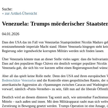
Suche:
« zur Artikel-Übersicht
Venezuela: Trumps mörderischer Staatste
04.01.2026
Dass den USA das im Fall von Venezuelas Staatspräsident Nicolás Maduro gelan
ernstzunehmende imperiale Macht stand. Hinter Venezuela hingegen steht kein
Regierung oder irgendwelche korrupten Militärs werden sich finden lassen.
Über Venezuela könnte man an dieser Stelle vieles sagen: dass die bolivarian
Dass auf den populären Hugo Chávez ein deutlich weniger populärer Nicolás M
Venezuela gab, die sich bis vor kurzem selbst einen Regierungswechsel wünsc
Aber all das spielt keine Rolle mehr. Denn den USA und ihren europäischen 
Bodenschätze Venezuelas
und die Kontrolle eines geopolitischen Raums, der 
amerikanische Aggression als »Spannungen zwischen Caracas und Washington
vorwarf, nämlich »Putin-Versteher« zu sein, fällt nun auf die liberale Öffent
Deutlich wird an diesem düsteren Tag somit auch, wie untrennbar Faschismus 
Mitteln – nach außen und innen. Mit dem Militärapparat raubt man sich welt
Zerstörung in Bewegung gesetzt werden. Trumps Operation ist eine Ansage, da