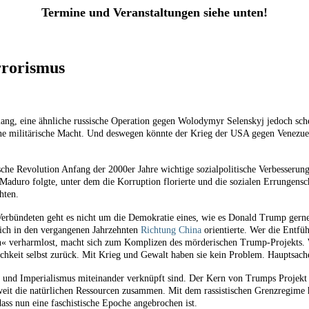
Termine und Veranstaltungen siehe unten!
rrorismus
g, eine ähnliche russische Operation gegen Wolodymyr Selenskyj jedoch scheite
e militärische Macht. Und deswegen könnte der Krieg der USA gegen Venezuela 
ische Revolution Anfang der 2000er Jahre wichtige sozialpolitische Verbesserun
aduro folgte, unter dem die Korruption florierte und die sozialen Errungensch
hten.
Verbündeten geht es nicht um die Demokratie eines, wie es Donald Trump gerne
sich in den vergangenen Jahrzehnten
Richtung China
orientierte. Wer die Entfü
« verharmlost, macht sich zum Komplizen des mörderischen Trump-Projekts. Wa
lichkeit selbst zurück. Mit Krieg und Gewalt haben sie kein Problem. Hauptsach
und Imperialismus miteinander verknüpft sind. Der Kern von Trumps Projekt is
weit die natürlichen Ressourcen zusammen. Mit dem rassistischen Grenzregime
ss nun eine faschistische Epoche angebrochen ist.