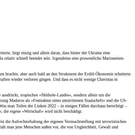
rte, liegt einzig und allein daran, dass hinter der Ukraine eine
relativ schnell beendet sein. Irgendeine eine prowestliche Marionetten-
gen brachte, aber auch bald an den Strukturen der Erdöl-Ökonomie scheiterte.
aften wieder verloren gingen. Und dass es nicht wenige Chavistas in
 ausdrückt, tropischen »Shithole-Landes«, sondern allein um die
hrung Maduros als »Festnahme eines umstrittenen Staatschefs« und die US-
s man Teilen der Linken 2022 – in einigen Fällen durchaus berechtigt –
e, die eigene »Wirtschaft« wird nicht beschädigt.
t die Aufrechterhaltung der eigenen Vormachtstellung mit terroristischen
 hält man jene Menschen außen vor, die von Ungleichheit, Gewalt und