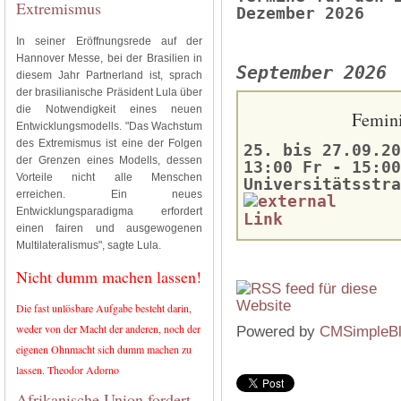
Extremismus
Dezember 2026
In seiner Eröffnungsrede auf der
Hannover Messe, bei der Brasilien in
September 2026
diesem Jahr Partnerland ist, sprach
der brasilianische Präsident Lula über
die Notwendigkeit eines neuen
Femini
Entwicklungsmodells. "Das Wachstum
des Extremismus ist eine der Folgen
25. bis 27.09.20
der Grenzen eines Modells, dessen
13:00 Fr - 15:00
Vorteile nicht alle Menschen
Universitätsstra
erreichen. Ein neues
Entwicklungsparadigma erfordert
einen fairen und ausgewogenen
Multilateralismus", sagte Lula.
Nicht dumm machen lassen!
Die fast unlösbare Aufgabe besteht darin,
weder von der Macht der anderen, noch der
Powered by
CMSimpleB
eigenen Ohnmacht sich dumm machen zu
lassen. Theodor Adorno
Afrikanische Union fordert