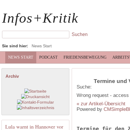
Infos+Kritik
Sie sind hier:
News Start
NEWS START
PODCAST
FRIEDENSBEWEGUNG
ARBEIT
Archiv
Termine und 
Suche:
Wrong request - access 
« zur Artikel-Übersicht
Powered by
CMSimpleB
Lula warnt in Hannover vor
Termine für den 