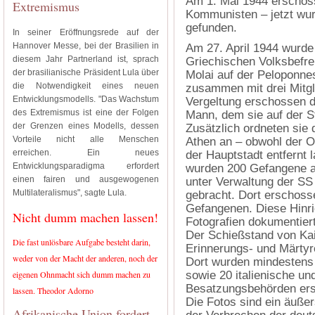
Am 1. Mai 1944 erschos
Extremismus
Kommunisten – jetzt wu
gefunden.
In seiner Eröffnungsrede auf der
Hannover Messe, bei der Brasilien in
Am 27. April 1944 wurde
diesem Jahr Partnerland ist, sprach
Griechischen Volksbefr
der brasilianische Präsident Lula über
Molai auf der Peloponne
die Notwendigkeit eines neuen
zusammen mit drei Mitgli
Entwicklungsmodells. "Das Wachstum
Vergeltung erschossen 
des Extremismus ist eine der Folgen
Mann, dem sie auf der S
der Grenzen eines Modells, dessen
Zusätzlich ordneten sie
Vorteile nicht alle Menschen
Athen an – obwohl der O
erreichen. Ein neues
der Hauptstadt entfernt 
Entwicklungsparadigma erfordert
wurden 200 Gefangene a
einen fairen und ausgewogenen
unter Verwaltung der SS
Multilateralismus", sagte Lula.
gebracht. Dort erschoss
Gefangenen. Diese Hinri
Nicht dumm machen lassen!
Fotografien dokumentiert
Der Schießstand von Kais
Die fast unlösbare Aufgabe besteht darin,
Erinnerungs- und Märtyr
weder von der Macht der anderen, noch der
Dort wurden mindestens
eigenen Ohnmacht sich dumm machen zu
sowie 20 italienische un
Besatzungsbehörden er
lassen. Theodor Adorno
Die Fotos sind ein äuße
Afrikanische Union fordert