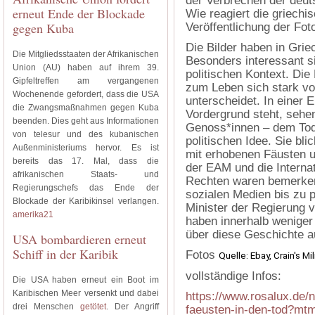
der Verbrechen der deut
erneut Ende der Blockade
Wie reagiert die griechi
gegen Kuba
Veröffentlichung der Fot
Die Bilder haben in Gri
Die Mitgliedsstaaten der Afrikanischen
Besonders interessant s
Union (AU) haben auf ihrem 39.
politischen Kontext. Di
Gipfeltreffen am vergangenen
zum Leben sich stark vo
Wochenende gefordert, dass die USA
unterscheidet. In einer 
die Zwangsmaßnahmen gegen Kuba
Vordergrund steht, sehen
beenden. Dies geht aus Informationen
Genoss*innen – dem Tod
von telesur und des kubanischen
politischen Idee. Sie bl
Außenministeriums hervor. Es ist
mit erhobenen Fäusten 
bereits das 17. Mal, dass die
der EAM und die Internat
afrikanischen Staats- und
Rechten waren bemerken
Regierungschefs das Ende der
sozialen Medien bis zu 
Blockade der Karibikinsel verlangen.
Minister der Regierung v
amerika21
haben innerhalb weniger
über diese Geschichte a
USA bombardieren erneut
Schiff in der Karibik
Fotos
Quelle: Ebay, Crain's Mi
vollständige Infos:
Die USA haben erneut ein Boot im
Karibischen Meer versenkt und dabei
https://www.rosalux.de/
drei Menschen
getötet
. Der Angriff
faeusten-in-den-tod?mt