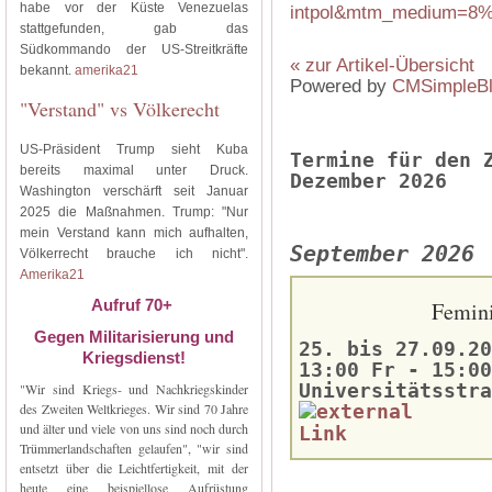
habe vor der Küste Venezuelas
intpol&mtm_medium=8%
stattgefunden, gab das
Südkommando der US-Streitkräfte
« zur Artikel-Übersicht
bekannt.
amerika21
Powered by
CMSimpleB
"Verstand" vs Völkerecht
US-Präsident Trump sieht Kuba
Termine für den 
bereits maximal unter Druck.
Dezember 2026
Washington verschärft seit Januar
2025 die Maßnahmen. Trump: "Nur
mein Verstand kann mich aufhalten,
September 2026
Völkerrecht brauche ich nicht".
Amerika21
Aufruf 70+
Femini
Gegen Militarisierung und
25. bis 27.09.20
Kriegsdienst!
13:00 Fr - 15:00
Universitätsstra
"Wir sind Kriegs- und Nachkriegskinder
des Zweiten Weltkrieges. Wir sind 70 Jahre
und älter und viele von uns sind noch durch
Trümmerlandschaften gelaufen", "wir sind
entsetzt über die Leichtfertigkeit, mit der
heute eine beispiellose Aufrüstung