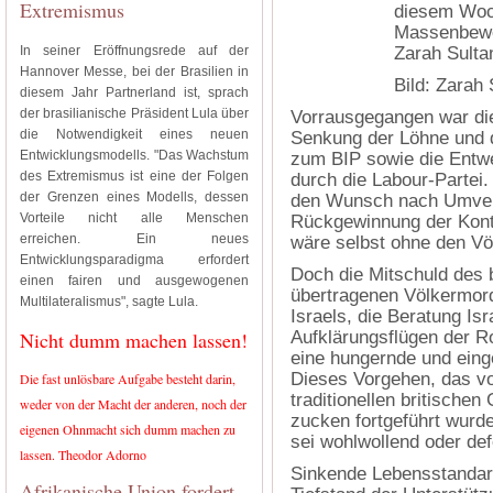
Extremismus
diesem Woc
Massenbewe
In seiner Eröffnungsrede auf der
Zarah Sulta
Hannover Messe, bei der Brasilien in
Bild: Zarah 
diesem Jahr Partnerland ist, sprach
der brasilianische Präsident Lula über
Vorrausgegangen war di
die Notwendigkeit eines neuen
Senkung der Löhne und d
Entwicklungsmodells. "Das Wachstum
zum BIP sowie die Entwe
des Extremismus ist eine der Folgen
durch die Labour-Partei.
der Grenzen eines Modells, dessen
den Wunsch nach Umvert
Vorteile nicht alle Menschen
Rückgewinnung der Kontr
erreichen. Ein neues
wäre selbst ohne den Vö
Entwicklungsparadigma erfordert
Doch die Mitschuld des b
einen fairen und ausgewogenen
übertragenen Völkermord
Multilateralismus", sagte Lula.
Israels, die Beratung Is
Nicht dumm machen lassen!
Aufklärungsflügen der Ro
eine hungernde und ein
Dieses Vorgehen, das v
Die fast unlösbare Aufgabe besteht darin,
traditionellen britische
weder von der Macht der anderen, noch der
zucken fortgeführt wurde,
eigenen Ohnmacht sich dumm machen zu
sei wohlwollend oder def
lassen. Theodor Adorno
Sinkende Lebensstandard
Afrikanische Union fordert