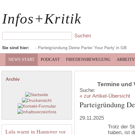
Infos+Kritik
Sie sind hier:
- Parteigründung Deine Partei ‘Your Party’ in GB
NEWS START
PODCAST
FRIEDENSBEWEGUNG
ARBEIT
Archiv
Termine und 
Suche:
« zur Artikel-Übersicht
Parteigründung Dei
29.11.2025
Trotz der St
Lula warnt in Hannover vor
haben, ist 