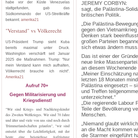
habe vor der Küste Venezuelas
JEREMY CORBYN:
stattgefunden, gab das
sagt, die Palästina-Soli
Südkommando der US-Streitkräfte
britischen Politik.
bekannt.
amerika21
„Die Palästina-Bewegung
"Verstand" vs Völkerecht
gegen den Vietnamkrieg i
Denken stark beeinflusst
großen Parteien beganne
US-Präsident Trump sieht Kuba
sich etwas ändern muss
bereits maximal unter Druck.
Washington verschärft seit Januar
Das ist einer der Gründe,
2025 die Maßnahmen. Trump: "Nur
neue linke Massenpartei. 
mein Verstand kann mich aufhalten,
an diesem Wochenende i
Völkerrecht brauche ich nicht".
„Meiner Einschätzung na
Amerika21
letzten 18 Monaten mind
Palästina eingesetzt – 
Aufruf 70+
und Treffen teilgenomme
Gegen Militarisierung und
unterzeichnet.“
Kriegsdienst!
„Die regierende Labour Pa
Teile der Bevölkerung ver
"Wir sind Kriegs- und Nachkriegskinder
Menschen.
des Zweiten Weltkrieges. Wir sind 70 Jahre
und älter und viele von uns sind noch durch
„Niemand glaubt wirklich
Trümmerlandschaften gelaufen", "wir sind
an die Macht kommen wir
entsetzt über die Leichtfertigkeit, mit der
die Starmer eingeführt h
heute eine beispiellose Aufrüstung