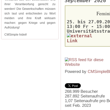
September 2026
ihrer Verantwortung gerecht zu
werden! Die Gewerkschaften müssen
Femini
sich laut und entschieden zu Wort
melden und ihre Kraft wirksam
25. bis 27.09.20
machen: gegen Kriege und gegen
13:00 Fr - 15:00
Aufrüstung!
Universitätsstra
CMSimple hide#
Powered by
CMSimpleB
268.999
Besucher
287.892
Seitenaufrufe
1,07
Seitenaufrufe pro 
seit Feb. 2023