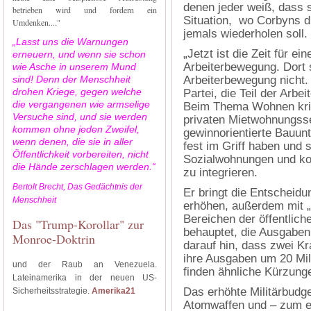
denen jeder weiß, dass s
betrieben wird und fordern ein
Situation, wo Corbyns d
Umdenken...."
jemals wiederholen soll.
„Lasst uns die Warnungen
„Jetzt ist die Zeit für ein
erneuern, und wenn sie schon
Arbeiterbewegung. Dort s
wie Asche in unserem Mund
sind! Denn der Menschheit
Arbeiterbewegung nicht. 
drohen Kriege, gegen welche
Partei, die Teil der Arbe
die vergangenen wie armselige
Beim Thema Wohnen krit
Versuche sind, und sie werden
privaten Mietwohnungss
kommen ohne jeden Zweifel,
gewinnorientierte Bauun
wenn denen, die sie in aller
fest im Griff haben und
Öffentlichkeit vorbereiten, nicht
Sozialwohnungen und k
die Hände zerschlagen werden.“
zu integrieren.
Bertolt Brecht, Das Gedächtnis der
Er bringt die Entscheidu
Menschheit
erhöhen, außerdem mit „
Bereichen der öffentlic
Das "Trump-Korollar" zur
behauptet, die Ausgaben
Monroe-Doktrin
darauf hin, dass zwei K
ihre Ausgaben um 20 Mil
und der Raub an Venezuela.
finden ähnliche Kürzung
Lateinamerika in der neuen US-
Das erhöhte Militärbudg
Sicherheitsstrategie.
Amerika21
Atomwaffen und – zum er