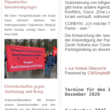
Gigantisches
Stationierung von luftg
Internierungslager
gibt keine andere Agend
Konflikts, Gaza: „Eine L
Mit einer Hungerblockade will Israel
Israel verkauft, während 
Gaza ethnisch säubern. Die
CORBYN: „Ich möchte Teil
Hilfsorganisation Palestinian Medical
Partei - sein "
Relief Society schlägt Alarm -
Von
Raul Zelik
Die Entwicklung der neue
der Ankündigung der Par
Zarah Sultana aus Coven
Parteigündung an dies
« zur Artikel-Übersicht
Powered by
CMSimpleB
Gewerkschaften gegen
Termine für den 
Aufrüstung und Krieg
Dezember 2026
Unterschriftenaktion: Wir fordern
unsere Gewerkschaften und ihre
Vorstände auf, den Beschlüssen und