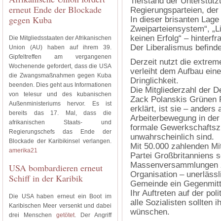
Tiefstand der Unterstützu
erneut Ende der Blockade
Regierungsparteien, der 
gegen Kuba
In dieser brisanten Lage
Zweiparteiensystem“, „L
keinen Erfolg“ – hinterfr
Die Mitgliedsstaaten der Afrikanischen
Der Liberalismus befind
Union (AU) haben auf ihrem 39.
Gipfeltreffen am vergangenen
Derzeit nutzt die extrem
Wochenende gefordert, dass die USA
verleiht dem Aufbau ein
die Zwangsmaßnahmen gegen Kuba
Dringlichkeit.
beenden. Dies geht aus Informationen
Die Mitgliederzahl der 
von telesur und des kubanischen
Zack Polanskis Grünen P
Außenministeriums hervor. Es ist
erklärt, ist sie – anders 
bereits das 17. Mal, dass die
Arbeiterbewegung in der 
afrikanischen Staats- und
formale Gewerkschaftszu
Regierungschefs das Ende der
unwahrscheinlich sind.
Blockade der Karibikinsel verlangen.
Mit 50.000 zahlenden Mitg
amerika21
Partei Großbritanniens s
Massenversammlungen ze
USA bombardieren erneut
Organisation – unerlässli
Schiff in der Karibik
Gemeinde ein Gegenmitt
Ihr Auftreten auf der po
Die USA haben erneut ein Boot im
alle Sozialisten sollten 
Karibischen Meer versenkt und dabei
wünschen.
drei Menschen
getötet
. Der Angriff