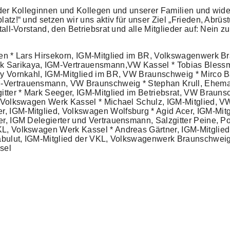
 der Kolleginnen und Kollegen und unserer Familien und wid
tz!“ und setzen wir uns aktiv für unser Ziel „Frieden, Abrüs
all-Vorstand, den Betriebsrat und alle Mitglieder auf: Nein 
nken * Lars Hirsekorn, IGM-Mitglied im BR, Volkswagenwer
 Sarikaya, IGM-Vertrauensmann,VW Kassel * Tobias Blessma
ny Vornkahl, IGM-Mitglied im BR, VW Braunschweig * Mirco 
Vertrauensmann, VW Braunschweig * Stephan Krull, Ehemalig
itter * Mark Seeger, IGM-Mitglied im Betriebsrat, VW Brauns
, Volkswagen Werk Kassel * Michael Schulz, IGM-Mitglied, 
 IGM-Mitglied, Volkswagen Wolfsburg * Agid Acer, IGM-Mitgl
er, IGM Delegierter und Vertrauensmann, Salzgitter Peine, 
L, Volkswagen Werk Kassel * Andreas Gärtner, IGM-Mitglied
rabulut, IGM-Mitglied der VKL, Volkswagenwerk Braunschwei
sel