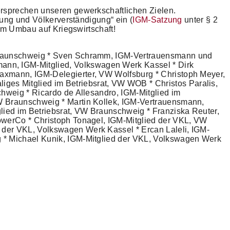
ersprechen unseren gewerkschaftlichen Zielen.
tung und Völkerverständigung“ ein (
IGM-Satzung
unter § 2
zum Umbau auf Kriegswirtschaft!
k Braunschweig * Sven Schramm, IGM-Vertrauensmann und
nn, IGM-Mitglied, Volkswagen Werk Kassel * Dirk
Baxmann, IGM-Delegierter, VW Wolfsburg * Christoph Meyer,
es Mitglied im Betriebsrat, VW WOB * Christos Paralis,
chweig * Ricardo de Allesandro, IGM-Mitglied im
VW Braunschweig * Martin Kollek, IGM-Vertrauensmann,
ied im Betriebsrat, VW Braunschweig * Franziska Reuter,
PowerCo * Christoph Tonagel, IGM-Mitglied der VKL, VW
 der VKL, Volkswagen Werk Kassel * Ercan Laleli, IGM-
g * Michael Kunik, IGM-Mitglied der VKL, Volkswagen Werk