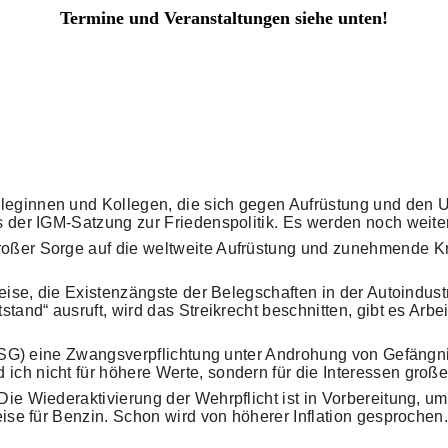
Termine und Veranstaltungen siehe unten!
eginnen und Kollegen, die sich gegen Aufrüstung und den Um
s der IGM-Satzung zur Friedenspolitik. Es werden noch weit
oßer Sorge auf die weltweite Aufrüstung und zunehmende Kri
eise, die Existenzängste der Belegschaften in der Autoindust
stand“ ausruft, wird das Streikrecht beschnitten, gibt es Arb
ASG) eine Zwangsverpflichtung unter Androhung von Gefängnis
h nicht für höhere Werte, sondern für die Interessen großer
ie Wiederaktivierung der Wehrpflicht ist in Vorbereitung, um
eise für Benzin. Schon wird von höherer Inflation gesprochen