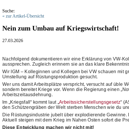
Suche:
« zur Artikel-Übersicht
Nein zum Umbau auf Kriegswirtschaft!
27.03.2026
Nachfolgend dokumentieren wir eine Erklärung von VW-Koll
aussprechen. Zugleich erinnern sie an das klare Bekenntni
Wir IGM – Kolleginnen und Kollegen bei VW schauen mit gr
Umstellung auf Rüstungsproduktion gesucht.
Wer uns damit Arbeitsplätze verspricht, versucht auf üble W
sondern bereitet Kriege vor. Wenn die Regierung einen „Not
Arbeitszeitausdehnung.
Im „Kriegsfall“ kommt laut „
Arbeitssicherstellungsgesetz
“ (
den Schützengräben der Welt sterben Menschen wie du und ic
Die Rüstungsindustrie jubelt über explodierende Gewinne. D
Aktuell steigen mit dem Krieg im Nahen Osten sofort die Pr
Diese Entwicklung machen wir nicht mit!