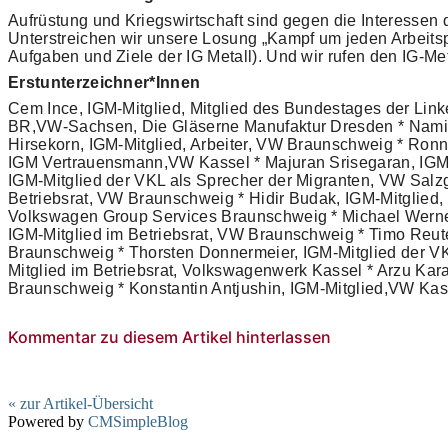
Aufrüstung und Kriegswirtschaft sind gegen die Interessen
Unterstreichen wir unsere Losung „Kampf um jeden Arbeitspla
Aufgaben und Ziele der IG Metall). Und wir rufen den IG-Met
Erstunterzeichner*Innen
Cem Ince, IGM-Mitglied, Mitglied des Bundestages der Li
BR,VW-Sachsen, Die Gläserne Manufaktur Dresden * Namik
Hirsekorn, IGM-Mitglied, Arbeiter, VW Braunschweig * Ron
IGM Vertrauensmann,VW Kassel * Majuran Srisegaran, IGM-
IGM-Mitglied der VKL als Sprecher der Migranten, VW Salzg
Betriebsrat, VW Braunschweig * Hidir Budak, IGM-Mitglied
Volkswagen Group Services Braunschweig * Michael Werner,
IGM-Mitglied im Betriebsrat, VW Braunschweig * Timo Reut
Braunschweig * Thorsten Donnermeier, IGM-Mitglied der VK
Mitglied im Betriebsrat, Volkswagenwerk Kassel * Arzu Ka
Braunschweig * Konstantin Antjushin, IGM-Mitglied,VW Kas
Kommentar zu diesem Artikel hinterlassen
« zur Artikel-Übersicht
Powered by
CMSimpleBlog